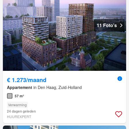
11 Foto's
€ 1.273/maand
Appartement
in Den Haag, Zuid-Holland
57 m²
Verwarming
24 dagen geleden
HUUREXPERT