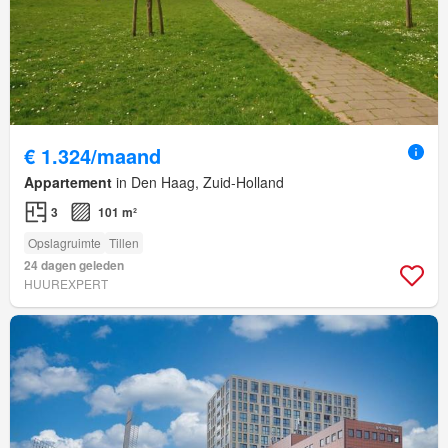
€ 1.324/maand
Appartement
in Den Haag, Zuid-Holland
3
101 m²
Opslagruimte
Tillen
24 dagen geleden
HUUREXPERT