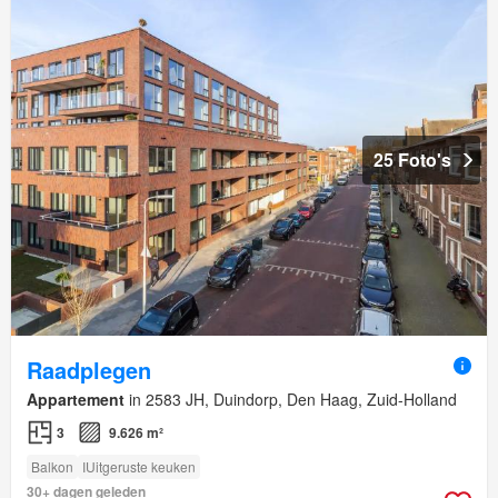
25 Foto's
Raadplegen
Appartement
in 2583 JH, Duindorp, Den Haag, Zuid-Holland
3
9.626 m²
Balkon
IUitgeruste keuken
30+ dagen geleden