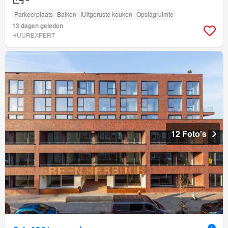
Parkeerplaats
Balkon
IUitgeruste keuken
Opslagruimte
13 dagen geleden
HUUREXPERT
12 Foto's