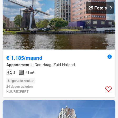
25 Foto's
€ 1.185/maand
Appartement
in Den Haag, Zuid-Holland
2
48 m²
IUitgeruste keuken
24 dagen geleden
HUUREXPERT