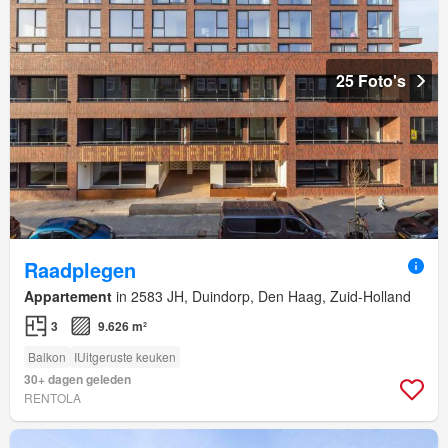
25 Foto's
Raadplegen
Appartement
in 2583 JH, Duindorp, Den Haag, Zuid-Holland
3
9.626 m²
Balkon
IUitgeruste keuken
30+ dagen geleden
RENTOLA