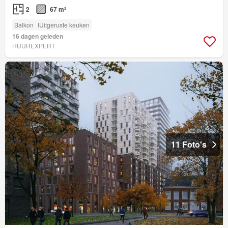
2
67 m²
Balkon
IUitgeruste keuken
16 dagen geleden
HUUREXPERT
11 Foto's