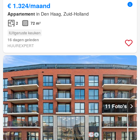
€ 1.324/maand
Appartement
in Den Haag, Zuid-Holland
2
72 m²
IUitgeruste keuken
16 dagen geleden
HUUREXPERT
11 Foto's