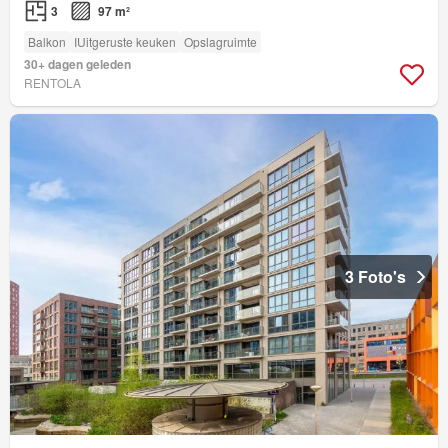
3
97 m²
Balkon
IUitgeruste keuken
Opslagruimte
30+ dagen geleden
RENTOLA
3 Foto's