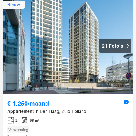
Nieuw
21 Foto's
€ 1.250/maand
Appartement
in Den Haag, Zuid-Holland
2
58 m²
Verwarming