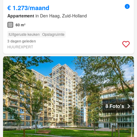
€ 1.273/maand
Appartement
in Den Haag, Zuid-Holland
60 m²
IUitgeruste keuken
Opslagruimte
3 dagen geleden
HUUREXPERT
8 Foto's