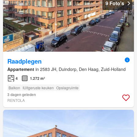
9 Foto's
Raadplegen
Appartement
in 2583 JH, Duindorp, Den Haag, Zuid-Holland
4
1.272 m²
Balkon
IUitgeruste keuken
Opslagruimte
3 dagen geleden
RENTOLA