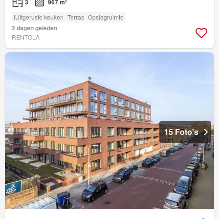
3
967 m²
IUitgeruste keuken
Terras
Opslagruimte
2 dagen geleden
RENTOLA
15 Foto's