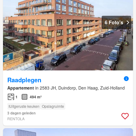
6 Foto's
Raadplegen
Appartement
in 2583 JH, Duindorp, Den Haag, Zuid-Holland
1
494 m²
IUitgeruste keuken
Opslagruimte
3 dagen geleden
RENTOLA