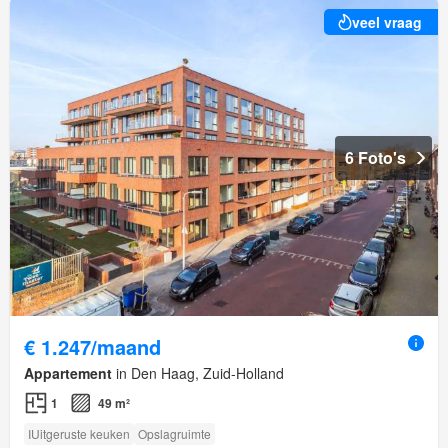
veel vraag
6 Foto's
€ 1.247/maand
Appartement
in Den Haag, Zuid-Holland
1
49 m²
IUitgeruste keuken
Opslagruimte