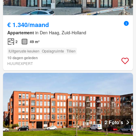
€ 1.340/maand
Appartement
in Den Haag, Zuid-Holland
2
49 m²
IUitgeruste keuken
Opslagruimte
Tillen
10 dagen geleden
HUUREXPERT
2 Foto's