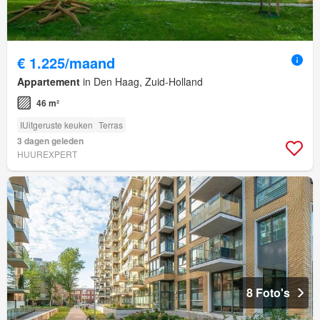
€ 1.225/maand
Appartement
in Den Haag, Zuid-Holland
46 m²
IUitgeruste keuken
Terras
3 dagen geleden
HUUREXPERT
8 Foto's