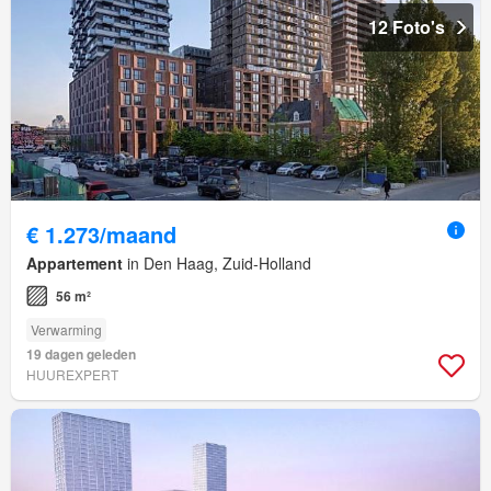
12 Foto's
€ 1.273/maand
Appartement
in Den Haag, Zuid-Holland
56 m²
Verwarming
19 dagen geleden
HUUREXPERT