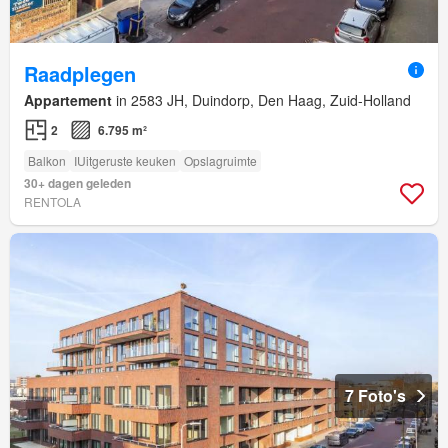
Raadplegen
Appartement
in 2583 JH, Duindorp, Den Haag, Zuid-Holland
2
6.795 m²
Balkon
IUitgeruste keuken
Opslagruimte
30+ dagen geleden
RENTOLA
7 Foto's