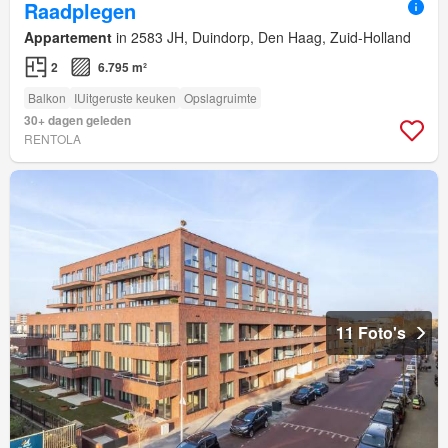
Raadplegen
Appartement
in 2583 JH, Duindorp, Den Haag, Zuid-Holland
2
6.795 m²
Balkon
IUitgeruste keuken
Opslagruimte
30+ dagen geleden
RENTOLA
11 Foto's