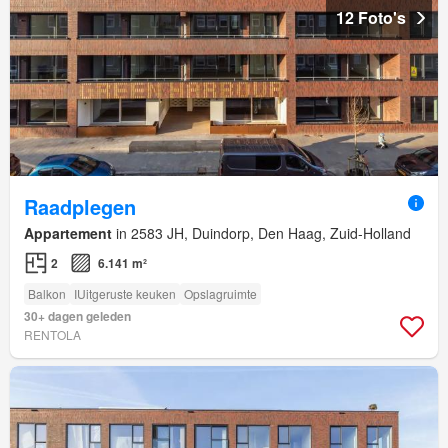
12 Foto's
Raadplegen
Appartement
in 2583 JH, Duindorp, Den Haag, Zuid-Holland
2
6.141 m²
Balkon
IUitgeruste keuken
Opslagruimte
30+ dagen geleden
RENTOLA