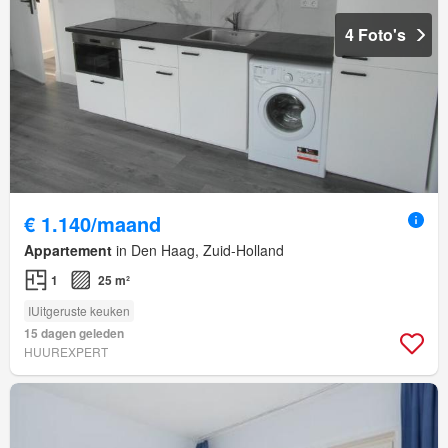
4 Foto's
€ 1.140/maand
Appartement
in Den Haag, Zuid-Holland
1
25 m²
IUitgeruste keuken
15 dagen geleden
HUUREXPERT