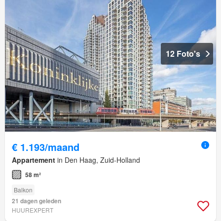
12 Foto's
€ 1.193/maand
Appartement
in Den Haag, Zuid-Holland
58 m²
Balkon
21 dagen geleden
HUUREXPERT