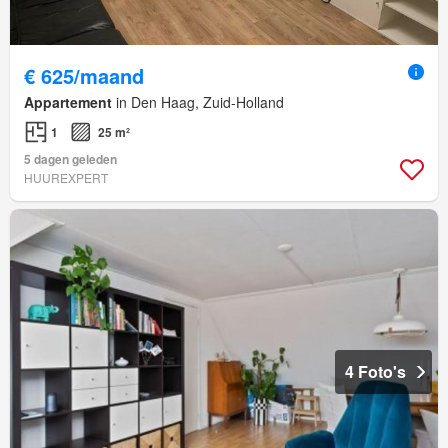
€ 625/maand
Appartement
in Den Haag, Zuid-Holland
1
25 m²
5 dagen geleden
HUUREXPERT
4 Foto's