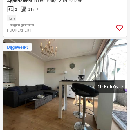
Appartement
in Den Haag, Zuid-Holland
2
21 m²
Tuin
7 dagen geleden
HUUREXPERT
Bijgewerkt
10 Foto's