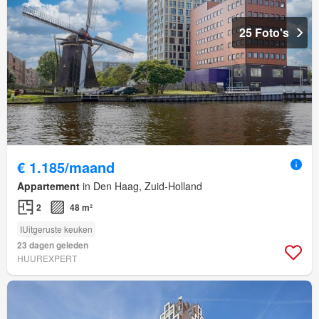
25 Foto's
€ 1.185/maand
Appartement
in Den Haag, Zuid-Holland
2
48 m²
IUitgeruste keuken
23 dagen geleden
HUUREXPERT