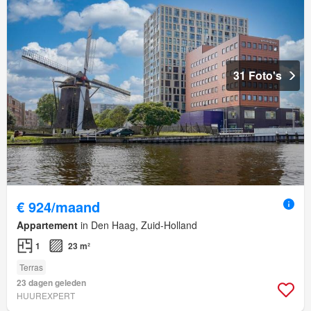
31 Foto's
€ 924/maand
Appartement
in Den Haag, Zuid-Holland
1
23 m²
Terras
23 dagen geleden
HUUREXPERT