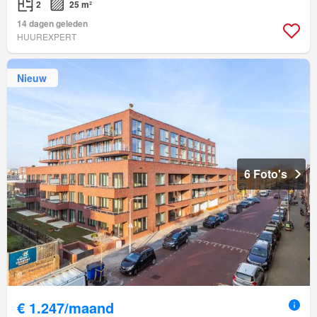
2
25 m²
14 dagen geleden
HUUREXPERT
Nieuw
6 Foto's
€ 1.247/maand