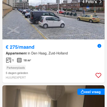
4 Foto's
€ 275/maand
Appartement
in Den Haag, Zuid-Holland
1
18 m²
Parkeerplaats
5 dagen geleden
HUUREXPERT
veel vraag