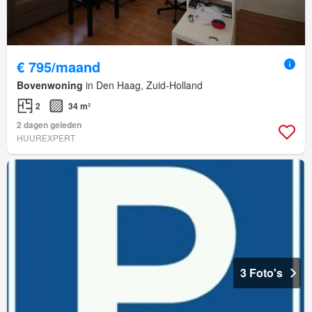
€ 795/maand
Bovenwoning
in Den Haag, Zuid-Holland
2
34 m²
2 dagen geleden
HUUREXPERT
3 Foto's