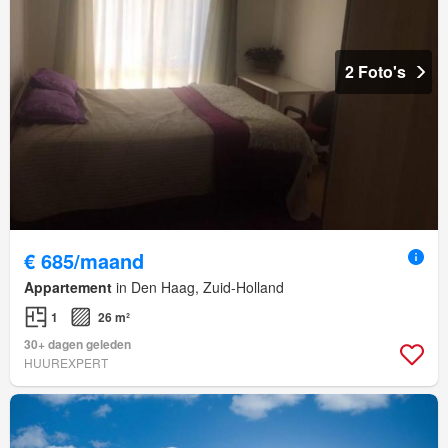
2 Foto's
€ 685/maand
Appartement
in Den Haag, Zuid-Holland
1
26 m²
30+ dagen geleden
HUUREXPERT