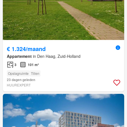
€ 1.324/maand
Appartement
in Den Haag, Zuid-Holland
3
101 m²
Opslagruimte
Tillen
23 dagen geleden
HUUREXPERT