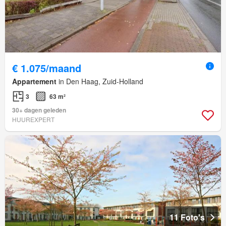
€ 1.075/maand
Appartement
in Den Haag, Zuid-Holland
3
63 m²
30+ dagen geleden
HUUREXPERT
11 Foto's