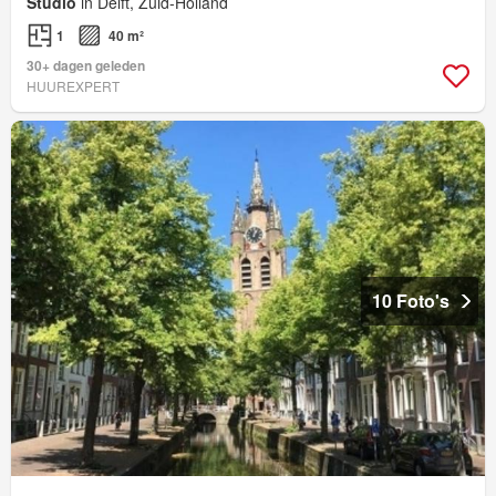
Studio
in Delft, Zuid-Holland
1
40 m²
30+ dagen geleden
HUUREXPERT
10 Foto's