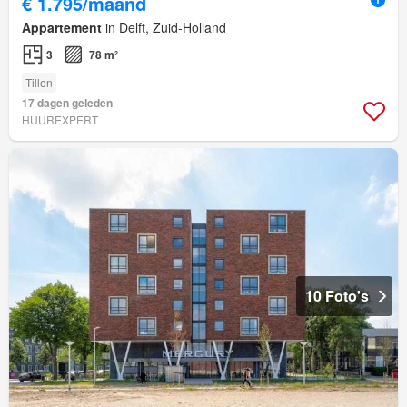
€ 1.795/maand
Appartement
in Delft, Zuid-Holland
3
78 m²
Tillen
17 dagen geleden
HUUREXPERT
10 Foto's