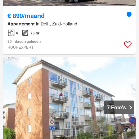
€ 890/maand
Appartement
in Delft, Zuid-Holland
4
75 m²
30+ dagen geleden
HUUREXPERT
7 Foto's