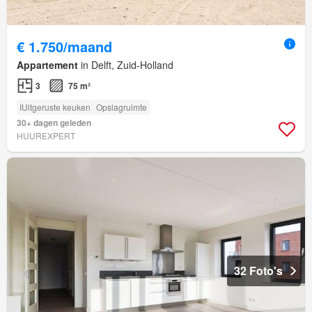
€ 1.750/maand
Appartement
in Delft, Zuid-Holland
3
75 m²
IUitgeruste keuken
Opslagruimte
30+ dagen geleden
HUUREXPERT
32 Foto's