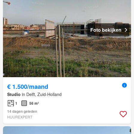
Foto bekijken
€ 1.500/maand
Studio
in Delft, Zuid-Holland
1
56 m²
14 dagen geleden
HUUREXPERT