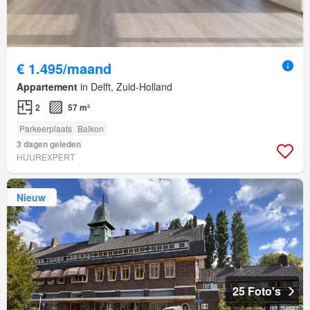
€ 1.495/maand
Appartement
in Delft, Zuid-Holland
2
57 m²
Parkeerplaats
Balkon
3 dagen geleden
HUUREXPERT
Nieuw
25 Foto's