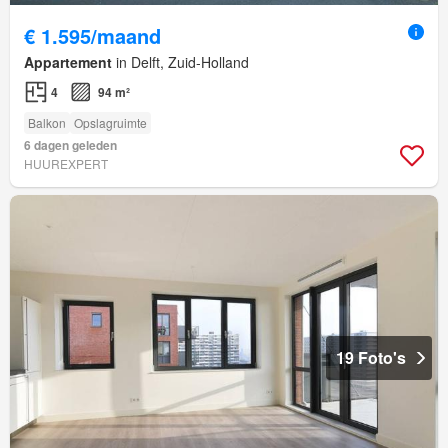
€ 1.595/maand
Appartement
in Delft, Zuid-Holland
4
94 m²
Balkon
Opslagruimte
6 dagen geleden
HUUREXPERT
19 Foto's