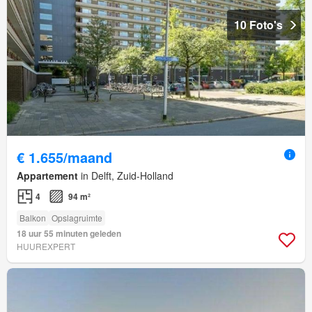
10 Foto's
€ 1.655/maand
Appartement
in Delft, Zuid-Holland
4
94 m²
Balkon
Opslagruimte
18 uur 55 minuten geleden
HUUREXPERT