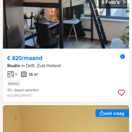
6 Foto's
€ 820/maand
Studio
in Delft, Zuid-Holland
1
26 m²
Balkon
30+ dagen geleden
HUUREXPERT
veel vraag