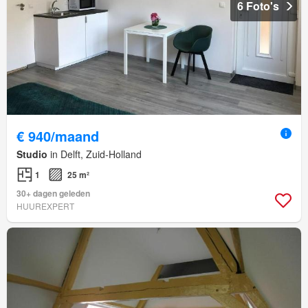
6 Foto's
€ 940/maand
Studio
in Delft, Zuid-Holland
1
25 m²
30+ dagen geleden
HUUREXPERT