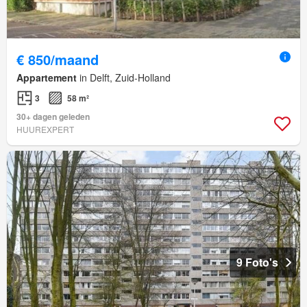
€ 850/maand
Appartement
in Delft, Zuid-Holland
3
58 m²
30+ dagen geleden
HUUREXPERT
9 Foto's