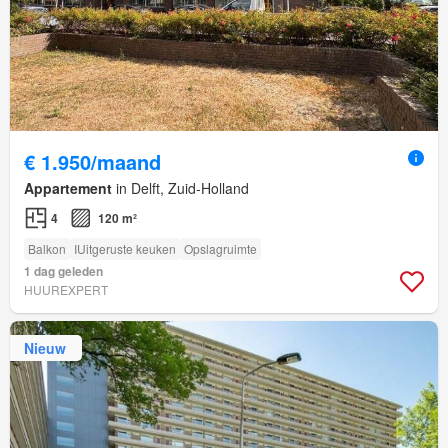
€ 1.950/maand
Appartement
in Delft, Zuid-Holland
4
120 m²
Balkon
IUitgeruste keuken
Opslagruimte
1 dag geleden
HUUREXPERT
Nieuw