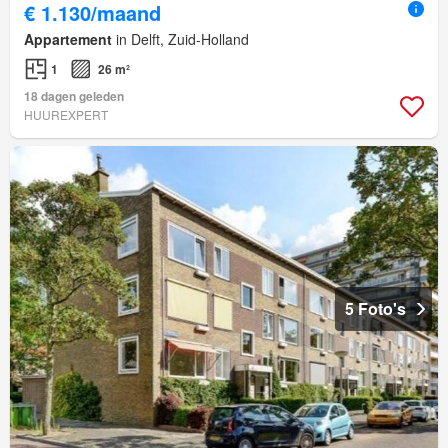
€ 1.130/maand
Appartement
in Delft, Zuid-Holland
1
26 m²
18 dagen geleden
HUUREXPERT
5 Foto's