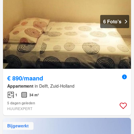
6 Foto's
€ 890/maand
Appartement
in Delft, Zuid-Holland
1
34 m²
5 dagen geleden
HUUREXPERT
Bijgewerkt