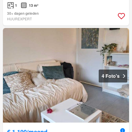
1
13 m²
30+ dagen geleden
HUUREXPERT
4 Foto's
€ 1.190/maand