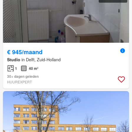
€ 945/maand
Studio
in Delft, Zuid-Holland
1
40 m²
30+ dagen geleden
HUUREXPERT