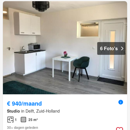
6 Foto's
€ 940/maand
Studio
in Delft, Zuid-Holland
1
25 m²
30+ dagen geleden