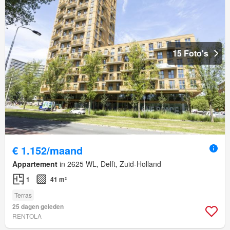
15 Foto's
€ 1.152/maand
Appartement
in 2625 WL, Delft, Zuid-Holland
1
41 m²
Terras
25 dagen geleden
RENTOLA