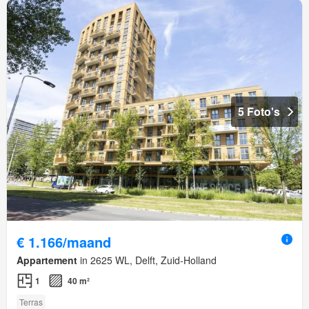
5 Foto's
€ 1.166/maand
Appartement
in 2625 WL, Delft, Zuid-Holland
1
40 m²
Terras