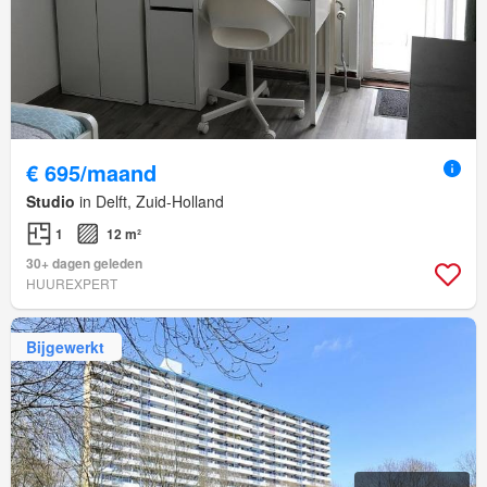
€ 695/maand
Studio
in Delft, Zuid-Holland
1
12 m²
30+ dagen geleden
HUUREXPERT
Bijgewerkt