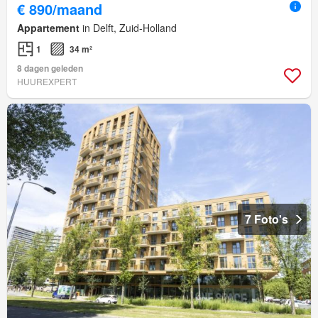
€ 890/maand
Appartement
in Delft, Zuid-Holland
1
34 m²
8 dagen geleden
HUUREXPERT
7 Foto's