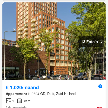
13 Foto's
€ 1.020/maand
Appartement
in 2624 GD, Delft, Zuid-Holland
1
42 m²
5 dagen geleden