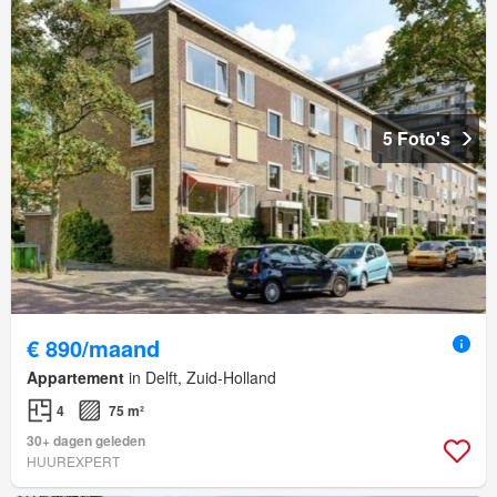
5 Foto's
€ 890/maand
Appartement
in Delft, Zuid-Holland
4
75 m²
30+ dagen geleden
HUUREXPERT