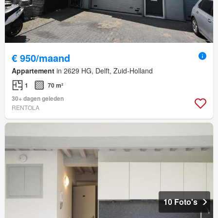
€ 950/maand
Appartement
in 2629 HG, Delft, Zuid-Holland
1
70 m²
30+ dagen geleden
RENTOLA
10 Foto's