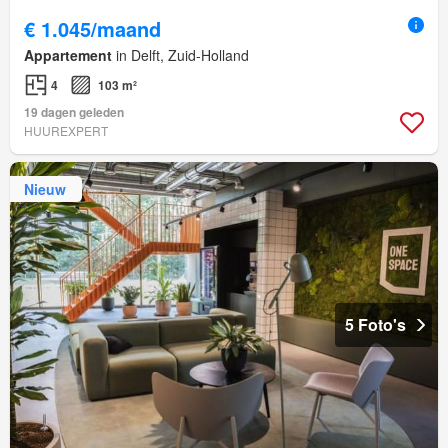
€ 1.045/maand
Appartement
in Delft, Zuid-Holland
4
103 m²
19 dagen geleden
HUUREXPERT
Nieuw
5 Foto's