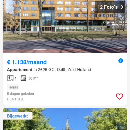
12 Foto's
€ 1.138/maand
Appartement
in 2625 GC, Delft, Zuid-Holland
1
50 m²
Terras
5 dagen geleden
RENTOLA
Bijgewerkt