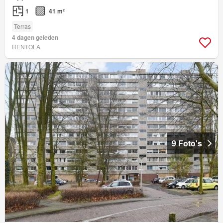
1
41 m²
Terras
4 dagen geleden
RENTOLA
9 Foto's