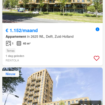
€ 1.152/maand
Appartement
in 2625 WL, Delft, Zuid-Holland
1
40 m²
Terras
1 dag geleden
RENTOLA
Nieuw