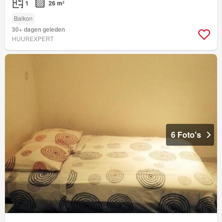
1
26 m²
Balkon
30+ dagen geleden
HUUREXPERT
6 Foto's