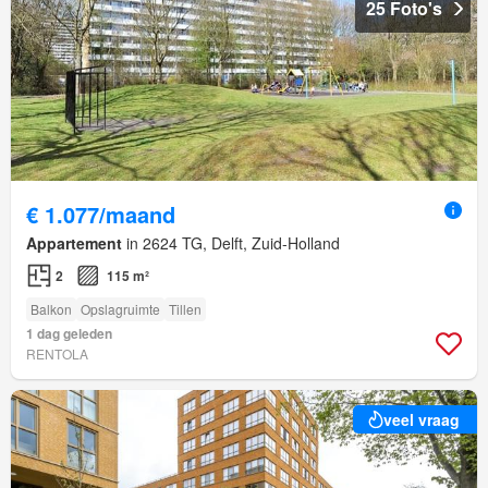
25 Foto's
€ 1.077/maand
Appartement
in 2624 TG, Delft, Zuid-Holland
2
115 m²
Balkon
Opslagruimte
Tillen
1 dag geleden
RENTOLA
veel vraag