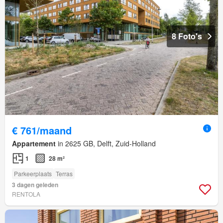
8 Foto's
€ 761/maand
Appartement
in 2625 GB, Delft, Zuid-Holland
1
28 m²
Parkeerplaats
Terras
3 dagen geleden
RENTOLA