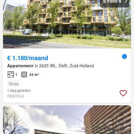
5 Foto's
€ 1.180/maand
Appartement
in 2625 WL, Delft, Zuid-Holland
1
44 m²
Terras
1 dag geleden
RENTOLA