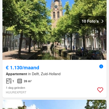
10 Foto's
€ 1.130/maand
Appartement
in Delft, Zuid-Holland
1
26 m²
1 dag geleden
HUUREXPERT