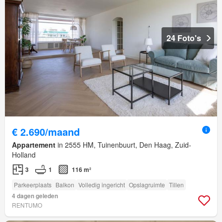
24 Foto's
€ 2.690/maand
Appartement
in 2555 HM, Tuinenbuurt, Den Haag, Zuid-
Holland
3
1
116 m²
Parkeerplaats
Balkon
Volledig ingericht
Opslagruimte
Tillen
4 dagen geleden
RENTUMO