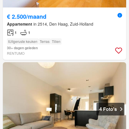
€ 2.500/maand
Appartement
in 2514, Den Haag, Zuid-Holland
1
1
IUitgeruste keuken
Terras
Tillen
30+ dagen geleden
RENTUMO
4 Foto's