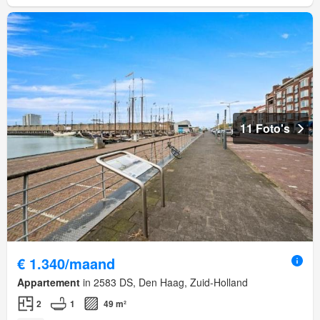
11 Foto's
€ 1.340/maand
Appartement
in 2583 DS, Den Haag, Zuid-Holland
2
1
49 m²