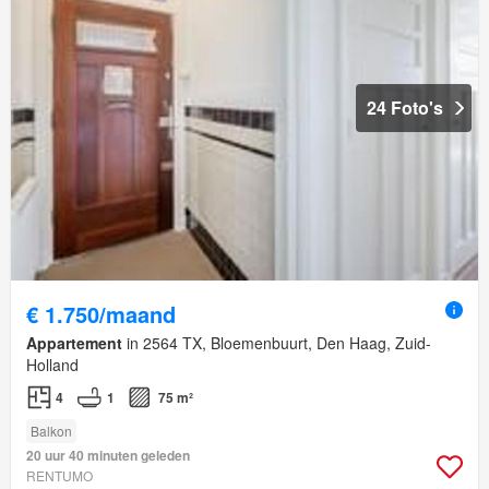
24 Foto's
€ 1.750/maand
Appartement
in 2564 TX, Bloemenbuurt, Den Haag, Zuid-
Holland
4
1
75 m²
Balkon
20 uur 40 minuten geleden
RENTUMO