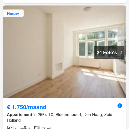
Nieuw
24 Foto's
€ 1.750/maand
Appartement
in 2564 TX, Bloemenbuurt, Den Haag, Zuid-
Holland
4
1
75 m²