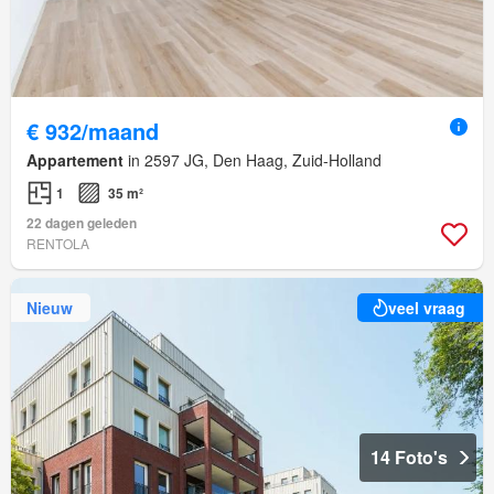
€ 932/maand
Appartement
in 2597 JG, Den Haag, Zuid-Holland
1
35 m²
22 dagen geleden
RENTOLA
Nieuw
veel vraag
14 Foto's