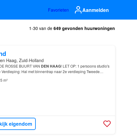
Aanmelden
Favorieten
1-30 van de
649 gevonden huurwoningen
nd
en Haag, Zuid-Holland
N DE ROSSE BUURT VAN
DEN HAAG
! LET OP: 1 persoons studio's
1e Verdieping: Hal met binnentrap naar 2e verdieping Tweede
ing: Gang/overloop: met toegang tot alle studio’s…
5 m²
kijk eigendom