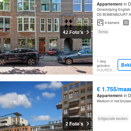
Appartement
in D
Omschrijving Engli
DE BOMENBUURT AA
KAMERS
) Fantastisc
4
kamers
42 Foto's
Terras
1 dag
Bek
geleden
HUUREXPERT
€ 1.755/maa
Appartement
in D
Welkom in het bruis
IUitgeruste keuken
2 Foto's