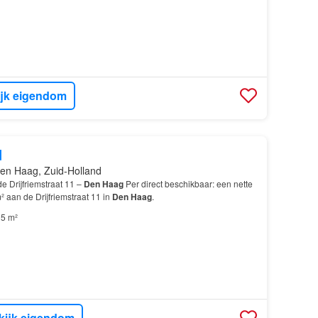
ijk eigendom
d
en Haag, Zuid-Holland
e Drijfriemstraat 11 –
Den Haag
Per direct beschikbaar: een nette
² aan de Drijfriemstraat 11 in
Den Haag
.
5 m²
kijk eigendom