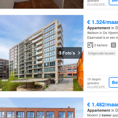
geleden
HUUREXPERT
€ 1.324/maa
Appartement
in D
Welkom in De Vijverho
Daarnaast is er een 
inloopkast.
2
kamers
3 Foto's
IUitgeruste keuken
15 dagen
Be
geleden
HUUREXPERT
€ 1.482/maa
Appartement
in D
Modern 2-
kamer
appa