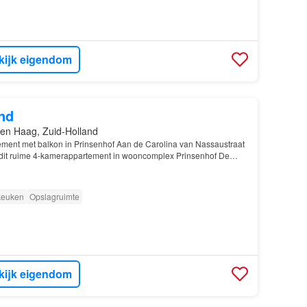
kijk eigendom
nd
en Haag, Zuid-Holland
ent met balkon in Prinsenhof Aan de Carolina van Nassaustraat
 dit ruime 4-kamerappartement in wooncomplex Prinsenhof De
 zich uitstekend als kinderkamer, logeerkame…
 keuken
Opslagruimte
kijk eigendom