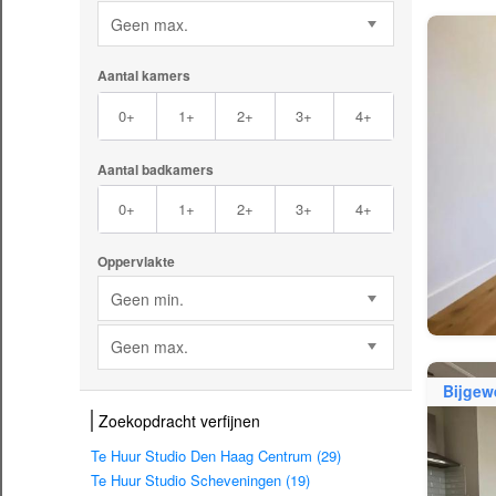
Geen max.
Aantal kamers
0+
1+
2+
3+
4+
Aantal badkamers
0+
1+
2+
3+
4+
Oppervlakte
Geen min.
Geen max.
Bijgew
Zoekopdracht verfijnen
Te Huur Studio Den Haag Centrum (29)
Te Huur Studio Scheveningen (19)