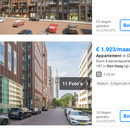
23 dagen
Be
geleden
HUUREXPERT
€ 1.923/maa
Appartement
in D
Ruim 4-kamerappartem
197 in
Den Haag
ligt
overige
kamers
lenen
113 m²
11 Foto's
Balkon
IUitgeruste
18 dagen
Be
geleden
HUUREXPERT