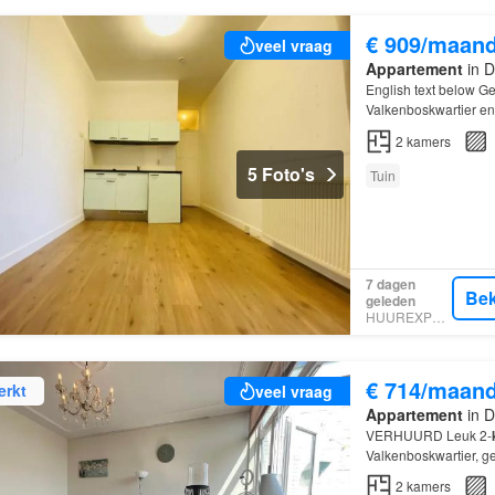
€ 909/maan
veel vraag
Appartement
in D
English text below G
Valkenboskwartier en
2
kamers
5 Foto's
Tuin
7 dagen
Bek
geleden
HUUREXPERT
€ 714/maan
erkt
veel vraag
Appartement
in D
VERHUURD Leuk 2-
Valkenboskwartier, ge
ingeschreven in
Den
2
kamers