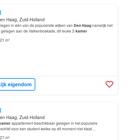
d
en Haag, Zuid-Holland
elegen in één van de populairste wijken van
Den Haag
namelijk het
 gelegen aan de Valkenboskade, dit leuke 2-
kamer
21 m²
ijk eigendom
d
en Haag, Zuid-Holland
kamer
appartement beschikbaar gelegen in het populaire
schikt voor een student welke op dit moment niet staat
 Haag
.
27 m²