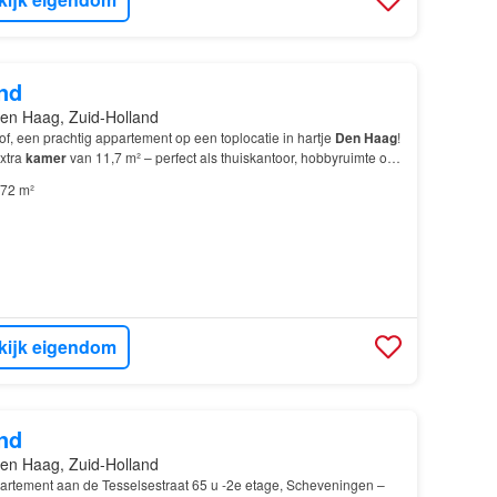
nd
en Haag, Zuid-Holland
f, een prachtig appartement op een toplocatie in hartje
Den Haag
!
extra
kamer
van 11,7 m² – perfect als thuiskantoor, hobbyruimte of
72 m²
kijk eigendom
nd
en Haag, Zuid-Holland
rtement aan de Tesselsestraat 65 u -2e etage, Scheveningen –