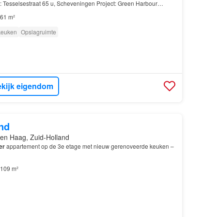
 Tesselsestraat 65 u, Scheveningen Project: Green Harbour
ppartement: 2-
kamer
appartement Ruime slaapkamer…
61 m²
 keuken
Opslagruimte
kijk eigendom
nd
en Haag, Zuid-Holland
er
appartement op de 3e etage met nieuw gerenoveerde keuken –
109 m²