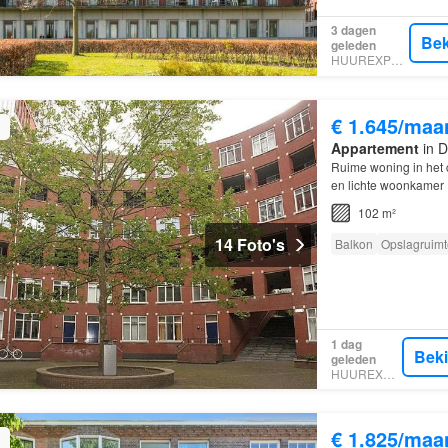
3 dagen
Bek
geleden
HUUREXPERT
€ 1.645/maa
Appartement
in D
Ruime woning in het
en lichte woonkamer
102 m²
14 Foto's
Balkon
Opslagruimt
1 dag
Bek
geleden
HUUREXPERT
€ 1.825/maa