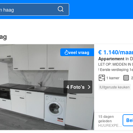
aag
€ 1.140/maa
veel vraag
Appartement
in D
LET OP: MIDDEN I
! Eerste verdieping 
verdieping 2e Verdiep
1
kamer
2
4 Foto's
IUitgeruste keuken
15 dagen
Be
geleden
HUUREXPERT