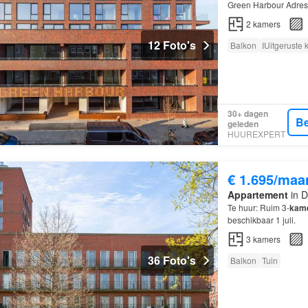
Green Harbour Adres:
Kenmerken van het a
2
kamers
12 Foto's
Balkon
IUitgeruste
30+ dagen
Be
geleden
HUUREXPERT
€ 1.695/maa
Appartement
in D
Te huur: Ruim 3-
kam
beschikbaar 1 juli.
3
kamers
36 Foto's
Balkon
Tuin