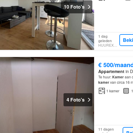
10 Foto's
1 dag
Bek
geleden
HUUREXPERT
€ 500/maan
Appartement
in D
Te huur:
Kamer
aan d
kamer
van circa 16 m
1
kamer
1
4 Foto's
11 dagen
Be