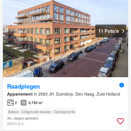
11 Foto's
Raadplegen
Appartement
in 2583 JH, Duindorp, Den Haag, Zuid-Holland
2
6.795 m²
Balkon
IUitgeruste keuken
Opslagruimte
30+ dagen geleden
RENTOLA