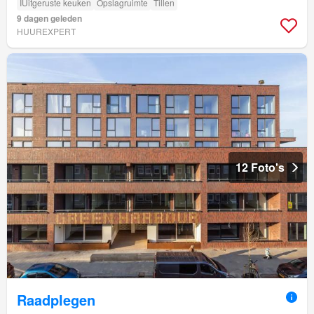
IUitgeruste keuken
Opslagruimte
Tillen
9 dagen geleden
HUUREXPERT
12 Foto's
Raadplegen