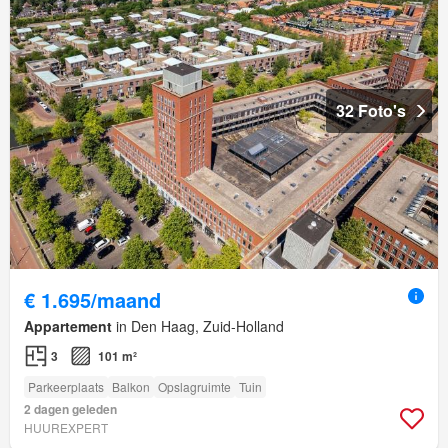
32 Foto's
€ 1.695/maand
Appartement
in Den Haag, Zuid-Holland
3
101 m²
Parkeerplaats
Balkon
Opslagruimte
Tuin
2 dagen geleden
HUUREXPERT