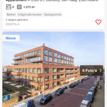
4
1.272 m²
Balkon
IUitgeruste keuken
Opslagruimte
2 dagen geleden
RENTOLA
Nieuw
6 Foto's