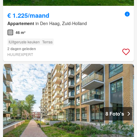
€ 1.225/maand
Appartement
in Den Haag, Zuid-Holland
46 m²
IUitgeruste keuken
Terras
2 dagen geleden
HUUREXPERT
8 Foto's