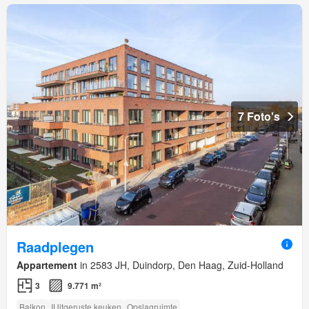
7 Foto's
Raadplegen
Appartement
in 2583 JH, Duindorp, Den Haag, Zuid-Holland
3
9.771 m²
Balkon
IUitgeruste keuken
Opslagruimte