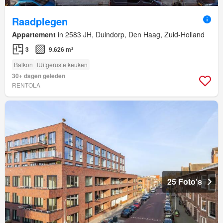
Raadplegen
Appartement
in 2583 JH, Duindorp, Den Haag, Zuid-Holland
3
9.626 m²
Balkon
IUitgeruste keuken
30+ dagen geleden
RENTOLA
25 Foto's