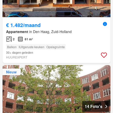
€ 1.482/maand
Appartement
in Den Haag, Zuid-Holland
2
61 m²
Balkon
IUitgeruste keuken
Opslagruimte
30+ dagen geleden
HUUREXPERT
Nieuw
14 Foto's