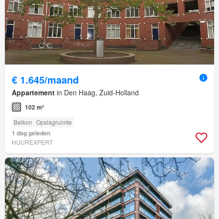
€ 1.645/maand
Appartement
in Den Haag, Zuid-Holland
102 m²
Balkon
Opslagruimte
1 dag geleden
HUUREXPERT