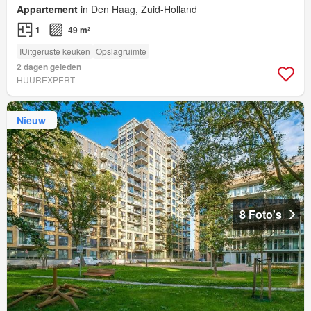
Appartement
in Den Haag, Zuid-Holland
1
49 m²
IUitgeruste keuken
Opslagruimte
2 dagen geleden
HUUREXPERT
Nieuw
8 Foto's