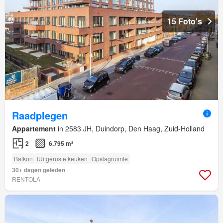
15 Foto's
Raadplegen
Appartement
in 2583 JH, Duindorp, Den Haag, Zuid-Holland
2
6.795 m²
Balkon
IUitgeruste keuken
Opslagruimte
30+ dagen geleden
RENTOLA