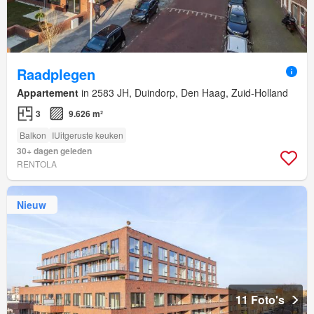
Raadplegen
Appartement
in 2583 JH, Duindorp, Den Haag, Zuid-Holland
3
9.626 m²
Balkon
IUitgeruste keuken
30+ dagen geleden
RENTOLA
Nieuw
11 Foto's