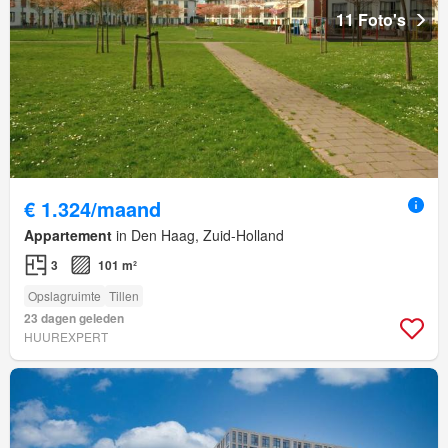
11 Foto's
€ 1.324/maand
Appartement
in Den Haag, Zuid-Holland
3
101 m²
Opslagruimte
Tillen
23 dagen geleden
HUUREXPERT