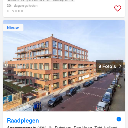
30+ dagen geleden
RENTOLA
Nieuw
9 Foto's
Raadplegen
Appartement
in 2583 JH, Duindorp, Den Haag, Zuid-Holland