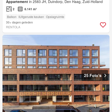
Appartement
in 2583 JH, Duindorp, Den Haag, Zuid-Holland
2
6.141 m²
Balkon
IUitgeruste keuken
Opslagruimte
30+ dagen geleden
RENTOLA
25 Foto's