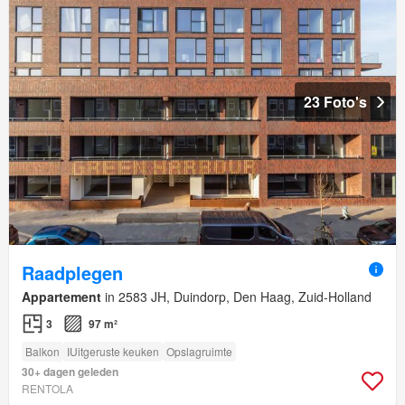
23 Foto's
Raadplegen
Appartement
in 2583 JH, Duindorp, Den Haag, Zuid-Holland
3
97 m²
Balkon
IUitgeruste keuken
Opslagruimte
30+ dagen geleden
RENTOLA