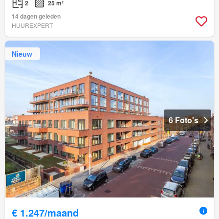
2
25 m²
14 dagen geleden
HUUREXPERT
Nieuw
6 Foto's
€ 1.247/maand