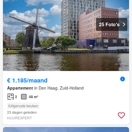
25 Foto's
€ 1.185/maand
Appartement
in Den Haag, Zuid-Holland
2
48 m²
IUitgeruste keuken
23 dagen geleden
HUUREXPERT