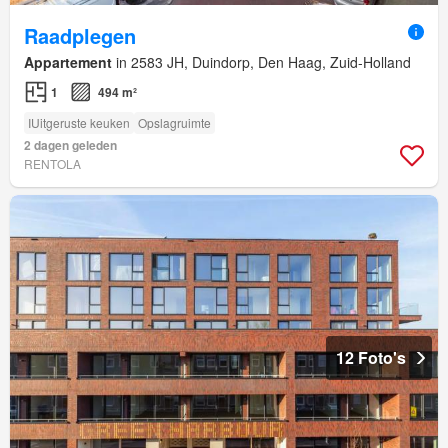
Raadplegen
Appartement
in 2583 JH, Duindorp, Den Haag, Zuid-Holland
1
494 m²
IUitgeruste keuken
Opslagruimte
2 dagen geleden
RENTOLA
12 Foto's