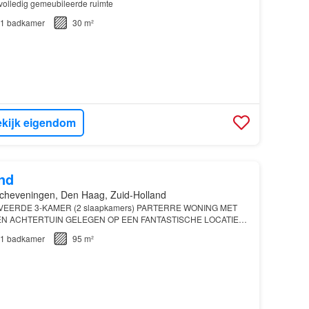
volledig gemeubileerde ruimte
1
badkamer
30 m²
kijk eigendom
nd
cheveningen, Den Haag, Zuid-Holland
EERDE 3-KAMER (2 slaapkamers) PARTERRE WONING MET
EN ACHTERTUIN GELEGEN OP EEN FANTASTISCHE LOCATIE
 VAN
SCHEVENINGEN
1
badkamer
95 m²