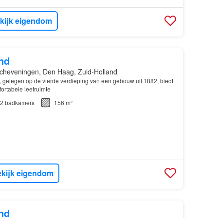
kijk eigendom
nd
cheveningen, Den Haag, Zuid-Holland
, gelegen op de vierde verdieping van een gebouw uit 1882, biedt
rtabele leefruimte
2
badkamers
156 m²
kijk eigendom
nd