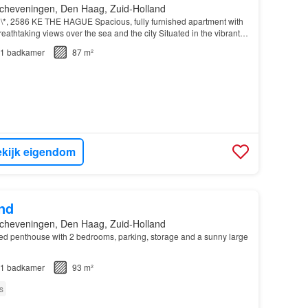
cheveningen, Den Haag, Zuid-Holland
\*, 2586 KE THE HAGUE Spacious, fully furnished apartment with
eathtaking views over the sea and the city Situated in the vibrant
chev…
1
badkamer
87 m²
kijk eigendom
nd
cheveningen, Den Haag, Zuid-Holland
hed penthouse with 2 bedrooms, parking, storage and a sunny large
1
badkamer
93 m²
s