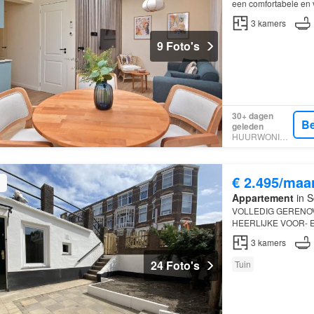
een comfortabele en 
3
kamers
9 Foto's
30+ dagen
Be
geleden
HUURWONINGEN
€ 2.495/maa
Appartement
in S
VOLLEDIG GERENOV
HEERLIJKE VOOR- 
NABIJ HET STRAND
3
kamers
24 Foto's
Tuin