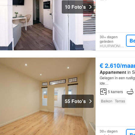
10 Foto's
30+ dagen
Be
geleden
HUURWONINGEN
€ 2.610/maa
Appartement
in S
Gelegen in een rustig
ide…
5
kamers
55 Foto's
Balkon
Terras
30+ dagen
Be