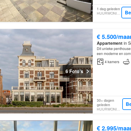
1 dag geleden
Be
HUURWONINGEN
€ 5.500/maa
Appartement
in S
Dit unieke penthouse
een moderne en comfo
4
kamers
6 Foto's
30+ dagen
Be
geleden
HUURWONINGEN
€ 2.995/maa