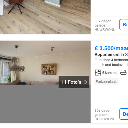
30+ dagen
Be
geleden
HUURWONINGEN
€ 3.500/maa
Appartement
in S
Furnished 4 bedroom 
beach and boulevard
5
kamers
11 Foto's
Parkeerplaats
30+ dagen
Be
geleden
HUURWONINGEN