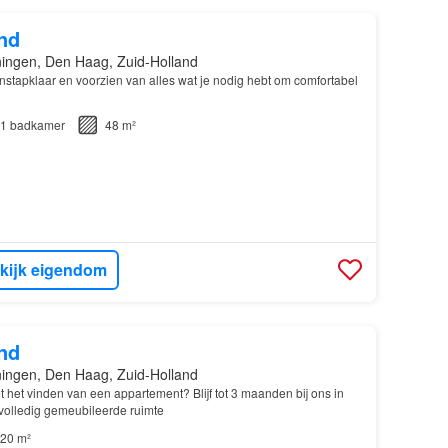
nd
ingen, Den Haag, Zuid-Holland
 instapklaar en voorzien van alles wat je nodig hebt om comfortabel
1
badkamer
48 m²
kijk eigendom
nd
ingen, Den Haag, Zuid-Holland
het vinden van een appartement? Blijf tot 3 maanden bij ons in
volledig gemeubileerde ruimte
20 m²