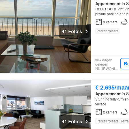
Appartement
in S
REDERSERF \*\*\*\*\*
private parking and br
seaside district of S
3
kamers
41 Foto's
Parkeerplaats
30+ dagen
Be
geleden
HUURWONINGEN
€ 2.695/maa
Appartement
in S
Stunning fully-furnis
terrace
2
kamers
41 Foto's
Parkeerplaats
Terra