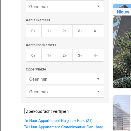
Geen max.
Nieuw
Aantal kamers
0+
1+
2+
3+
4+
Aantal badkamers
0+
1+
2+
3+
4+
Oppervlakte
Geen min.
Geen max.
Zoekopdracht verfijnen
Te Huur Appartement Belgisch Park (21)
Te Huur Appartement Statenkwartier Den Haag