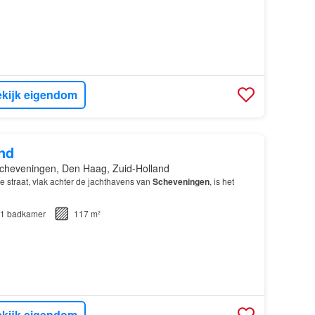
kijk eigendom
nd
cheveningen, Den Haag, Zuid-Holland
e straat, vlak achter de jachthavens van
Scheveningen
, is het
1
badkamer
117 m²
kijk eigendom