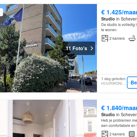
€ 1.425/maa
Studio
in Scheven
De studio is volledig
te wonen
2
kamers
11 Foto's
1 dag geleden
Be
HUURWONINGEN
€ 1.840/maa
Studio
in Scheven
Heb je problemen met 
een comfortabele en 
2
kamers