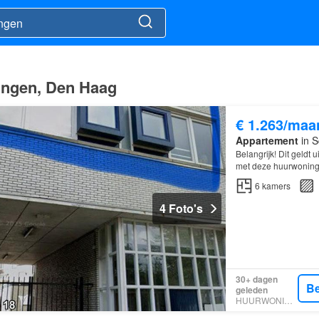
ingen, Den Haag
€ 1.263/maa
Appartement
in S
Belangrijk! Dit geldt
met deze huurwoning 
6
kamers
4 Foto's
30+ dagen
Be
geleden
HUURWONINGEN