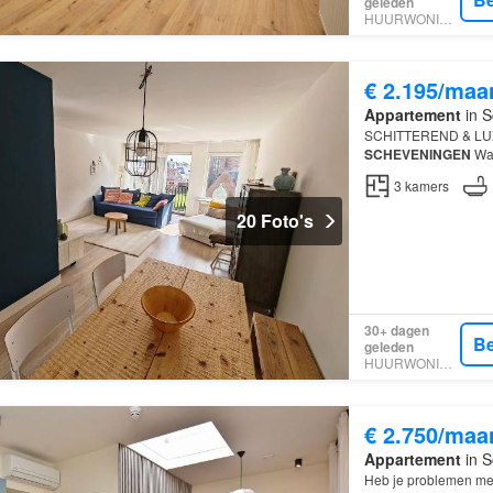
geleden
HUURWONINGEN
€ 2.195/maa
Appartement
in S
SCHITTEREND & LU
SCHEVENINGEN
Was
eigenaar – Geen
3
kamers
20 Foto's
30+ dagen
Be
geleden
HUURWONINGEN
€ 2.750/maa
Appartement
in S
Heb je problemen met 