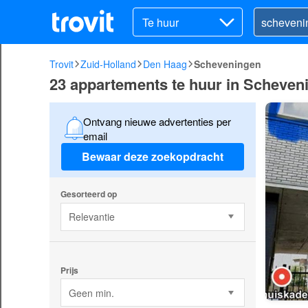
Te huur
Trovit
Zuid-Holland
Den Haag
Scheveningen
23 appartements te huur in Scheven
Ontvang nieuwe advertenties per
email
Bewaar deze zoekopdracht
Gesorteerd op
Relevantie
Prijs
Geen min.