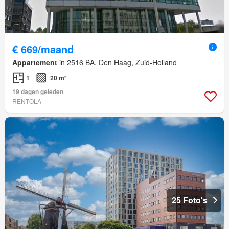
€ 669/maand
Appartement
in 2516 BA, Den Haag, Zuid-Holland
1
20 m²
19 dagen geleden
RENTOLA
25 Foto's