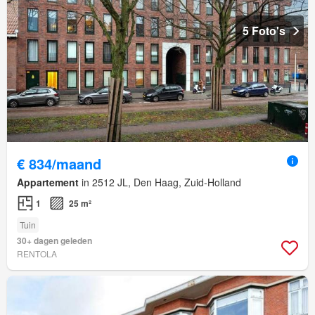
5 Foto's
€ 834/maand
Appartement
in 2512 JL, Den Haag, Zuid-Holland
1
25 m²
Tuin
30+ dagen geleden
RENTOLA