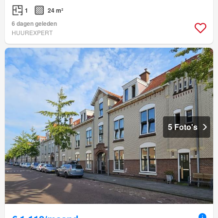
1
24 m²
6 dagen geleden
HUUREXPERT
5 Foto's