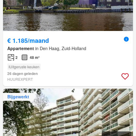
€ 1.185/maand
Appartement
in Den Haag, Zuid-Holland
2
48 m²
IUitgeruste keuken
26 dagen geleden
HUUREXPERT
Bijgewerkt