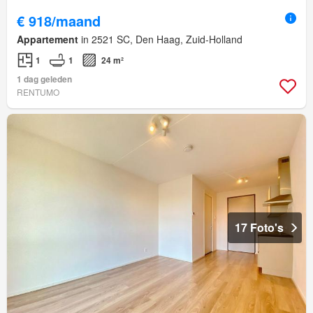
€ 918/maand
Appartement
in 2521 SC, Den Haag, Zuid-Holland
1
1
24 m²
1 dag geleden
RENTUMO
17 Foto's