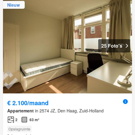
Nieuw
25 Foto's
€ 2.100/maand
Appartement
in 2574 JZ, Den Haag, Zuid-Holland
2
63 m²
Opslagruimte