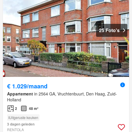
25 Foto's
€ 1.029/maand
Appartement
in 2564 GA, Vruchtenbuurt, Den Haag, Zuid-
Holland
2
48 m²
IUitgeruste keuken
3 dagen geleden
RENTOLA