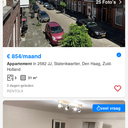
25 Foto's
€ 854/maand
Appartement
in 2582 JJ, Statenkwartier, Den Haag, Zuid-
Holland
3
31 m²
3 dagen geleden
RENTOLA
veel vraag