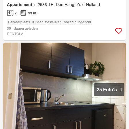
Appartement
in 2586 TR, Den Haag, Zuid-Holland
2
93 m²
Parkeerplaats
IUitgeruste keuken
Volledig ingericht
30+ dagen geleden
RENTOLA
25 Foto's