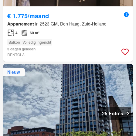
€ 1.775/maand
Appartement
in 2523 GM, Den Haag, Zuid-Holland
4
60 m²
Balkon
Volledig ingericht
3 dagen geleden
RENTOLA
Nieuw
25 Foto's