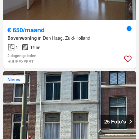
€ 650/maand
Bovenwoning
in Den Haag, Zuid-Holland
1
14 m²
2 dagen geleden
HUUREXPERT
Nieuw
25 Foto's