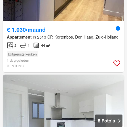
€ 1.030/maand
Appartement
in 2513 CP, Kortenbos, Den Haag, Zuid-Holland
2
1
44 m²
IUitgeruste keuken
1 dag geleden
RENTUMO
8 Foto's