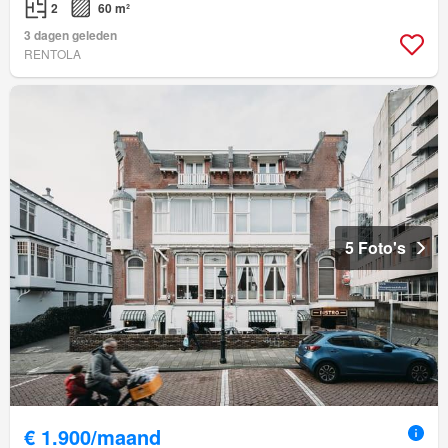
2
60 m²
3 dagen geleden
RENTOLA
5 Foto's
€ 1.900/maand