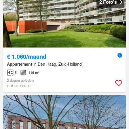
2 Foto's
€ 1.060/maand
Appartement
in Den Haag, Zuid-Holland
5
119 m²
2 dagen geleden
HUUREXPERT