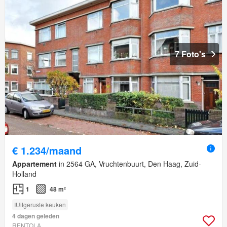
7 Foto's
€ 1.234/maand
Appartement
in 2564 GA, Vruchtenbuurt, Den Haag, Zuid-
Holland
1
48 m²
IUitgeruste keuken
4 dagen geleden
RENTOLA