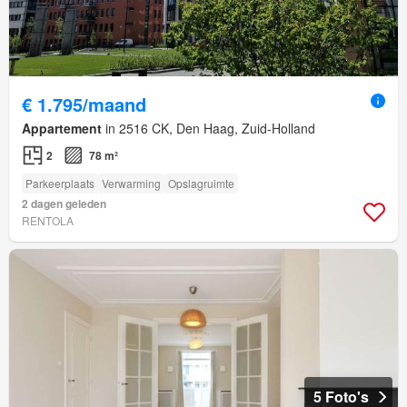
€ 1.795/maand
Appartement
in 2516 CK, Den Haag, Zuid-Holland
2
78 m²
Parkeerplaats
Verwarming
Opslagruimte
2 dagen geleden
RENTOLA
5 Foto's