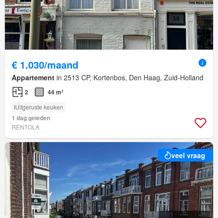
€ 1.030/maand
Appartement
in 2513 CP, Kortenbos, Den Haag, Zuid-Holland
2
44 m²
IUitgeruste keuken
1 dag geleden
RENTOLA
veel vraag