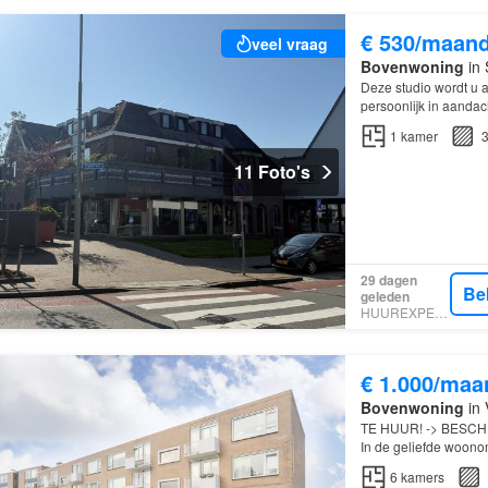
€ 530/maan
veel vraag
Bovenwoning
in 
Deze studio wordt u
persoonlijk in aandac
deze zelfstandige st
1
kamer
3
11 Foto's
29 dagen
Be
geleden
HUUREXPERT
€ 1.000/maa
Bovenwoning
in 
TE HUUR! -> BESCH
In de geliefde woono
op de tweede verdie
6
kamers