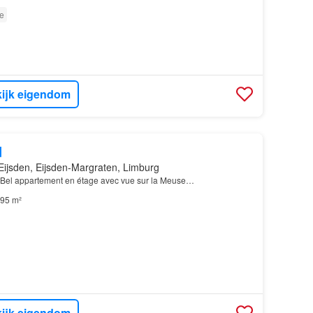
e
ijk eigendom
d
Eijsden, Eijsden-Margraten, Limburg
 Bel appartement en étage avec vue sur la Meuse…
95 m²
ijk eigendom