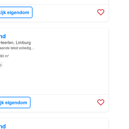
ijk eigendom
nd
Heerlen, Limburg
staande tekst volledig…
90 m²
e
ijk eigendom
nd