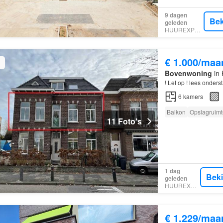
9 dagen
Bek
geleden
HUUREXPERT
€ 1.000/maa
Bovenwoning
in 
! Let op ! lees onder
6
kamers
Balkon
Opslagruimt
11 Foto's
1 dag
Bek
geleden
HUUREXPERT
€ 1.229/maa