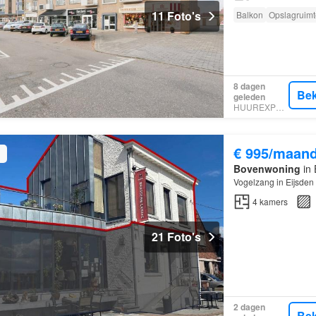
11 Foto's
Balkon
Opslagruimt
8 dagen
Bek
geleden
HUUREXPERT
€ 995/maan
Bovenwoning
in 
Vogelzang in Eijsden
4
kamers
21 Foto's
2 dagen
Bek