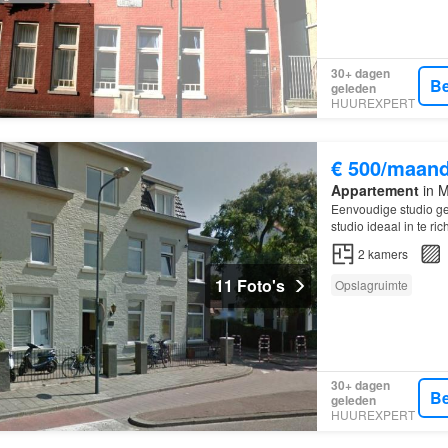
30+ dagen
Be
geleden
HUUREXPERT
€ 500/maan
Appartement
in M
Eenvoudige studio ge
studio ideaal in te r
2
kamers
11 Foto's
Opslagruimte
30+ dagen
Be
geleden
HUUREXPERT