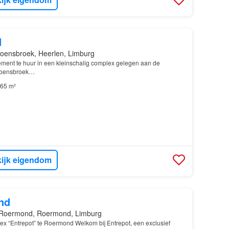
d
oensbroek, Heerlen, Limburg
ment te huur in een kleinschalig complex gelegen aan de
Hoensbroek…
65 m²
ijk eigendom
nd
Roermond, Roermond, Limburg
 “Entrepot” te Roermond Welkom bij Entrepot, een exclusief