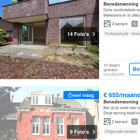
Benedenwoning
Deze comfortabele e
Makelaars en is uits
3
kamers
14 Foto's
Parkeerplaats
Verw
19 dagen
Be
geleden
HUUREXPERT
€ 655/maan
veel vraag
Benedenwoning
Ben jij op zoek naar 
Deze woning biedt nie
woonomgeving CE
2
kamers
9 Foto's
IUitgeruste keuken