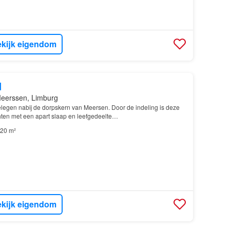
kijk eigendom
d
eerssen, Limburg
legen nabij de dorpskern van Meersen. Door de indeling is deze
ichten met een apart slaap en leefgedeelte…
20 m²
kijk eigendom