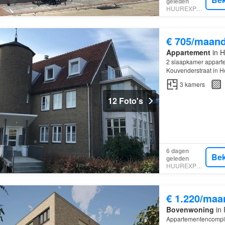
geleden
HUUREXPERT
€ 705/maan
Appartement
in H
2 slaapkamer apparte
Kouvenderstraat in 
3
kamers
12 Foto's
6 dagen
Bek
geleden
HUUREXPERT
€ 1.220/maa
Bovenwoning
in 
Appartementencomplex