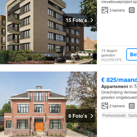
nieuwbouwproject op 
3
kamers
15 Foto's
13 dagen
Be
geleden
HUUREXPERT
€ 825/maan
Appartement
in T
Omschrijving Venlose
geleden omgebouwd t
appartementen waar h
2
kamers
6 Foto's
Parkeerplaats
Opsl