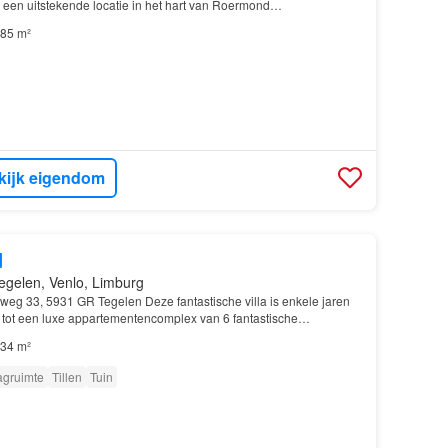
een uitstekende locatie in het hart van Roermond…
85 m²
kijk eigendom
d
egelen, Venlo, Limburg
weg 33, 5931 GR Tegelen Deze fantastische villa is enkele jaren
ot een luxe appartementencomplex van 6 fantastische
et méér dan heerlijk vertoeven is…
34 m²
agruimte
Tillen
Tuin