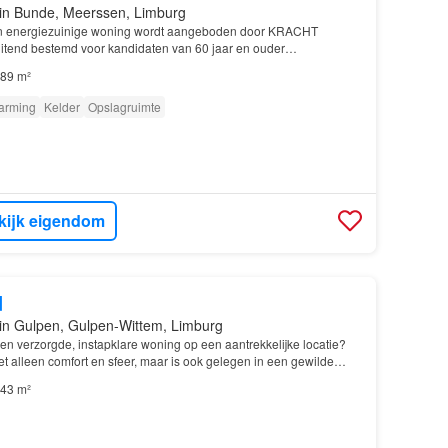
in Bunde, Meerssen, Limburg
n energiezuinige woning wordt aangeboden door KRACHT
luitend bestemd voor kandidaten van 60 jaar en ouder…
89 m²
arming
Kelder
Opslagruimte
kijk eigendom
d
in Gulpen, Gulpen-Wittem, Limburg
een verzorgde, instapklare woning op een aantrekkelijke locatie?
t alleen comfort en sfeer, maar is ook gelegen in een gewilde
NTRUM GULPEN…
43 m²