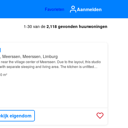
Aanmelden
Favorieten
1-30 van de
2,118 gevonden huurwoningen
d
, Meerssen, Meerssen, Limburg
near the village center of Meerssen. Due to the layout, this studio
 with separate sleeping and living area. The kitchen is unfitted…
0 m²
kijk eigendom