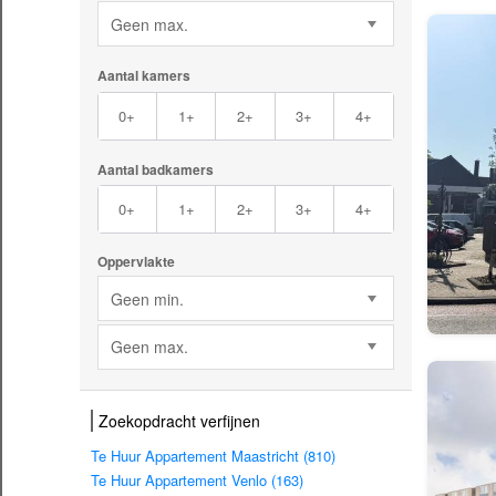
Geen max.
Aantal kamers
0+
1+
2+
3+
4+
Aantal badkamers
0+
1+
2+
3+
4+
Oppervlakte
Geen min.
Geen max.
Zoekopdracht verfijnen
Te Huur Appartement Maastricht (810)
Te Huur Appartement Venlo (163)