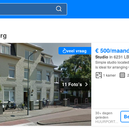
urg
€ 500/maan
veel vraag
Studio
in 6231 LB
Simple studio located 
is ideal for arranging
1
kamer
2
11 Foto's
30+ dagen
Be
geleden
HUURPORTAAL