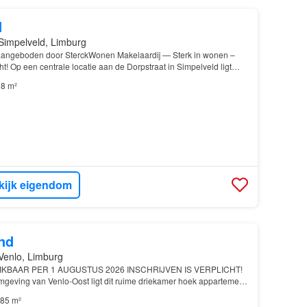
d
Simpelveld, Limburg
 aangeboden door SterckWonen Makelaardij — Sterk in wonen –
ht! Op een centrale locatie aan de Dorpstraat in Simpelveld ligt
udio op de eerste verdieping…
8 m²
kijk eigendom
nd
Venlo, Limburg
IKBAAR PER 1 AUGUSTUS 2026 INSCHRIJVEN IS VERPLICHT!
mgeving van Venlo-Oost ligt dit ruime driekamer hoek appartement
ping met 2 balkons…
85 m²