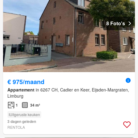
8 Foto's
€ 975/maand
Appartement
in 6267 CH, Cadier en Keer, Eijsden-Margraten,
Limburg
1
34 m²
IUitgeruste keuken
3 dagen geleden
RENTOLA