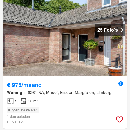
25 Foto's
€ 975/maand
Woning
in 6261 NA, Mheer, Eijsden-Margraten, Limburg
1
50 m²
IUitgeruste keuken
1 dag geleden
RENTOLA