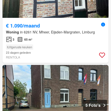
€ 1.090/maand
Woning
in 6261 NV, Mheer, Eijsden-Margraten, Limburg
3
65 m²
IUitgeruste keuken
23 dagen geleden
RENTOLA
5 Foto's