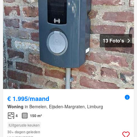
13 Foto's
€ 1.995/maand
Woning
in Bemelen, Eijsden-Margraten, Limburg
4
150 m²
IUitgeruste keuken
30+ dagen geleden