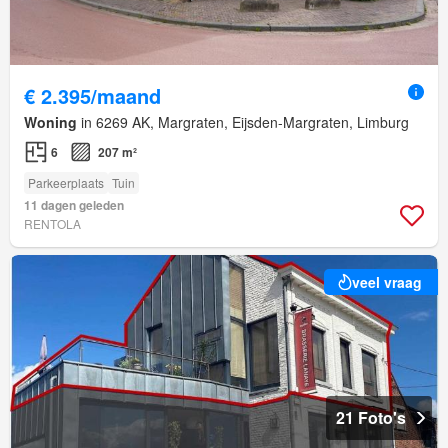
€ 2.395/maand
Woning
in 6269 AK, Margraten, Eijsden-Margraten, Limburg
6
207 m²
Parkeerplaats
Tuin
11 dagen geleden
RENTOLA
veel vraag
21 Foto's