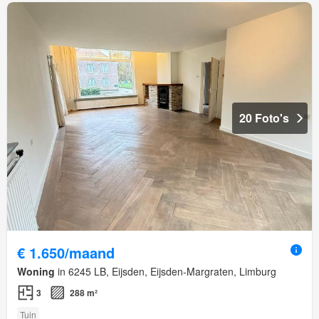
20 Foto's
€ 1.650/maand
Woning
in 6245 LB, Eijsden, Eijsden-Margraten, Limburg
3
288 m²
Tuin