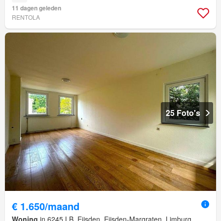
11 dagen geleden
RENTOLA
25 Foto's
€ 1.650/maand
Woning
in 6245 LB, Eijsden, Eijsden-Margraten, Limburg