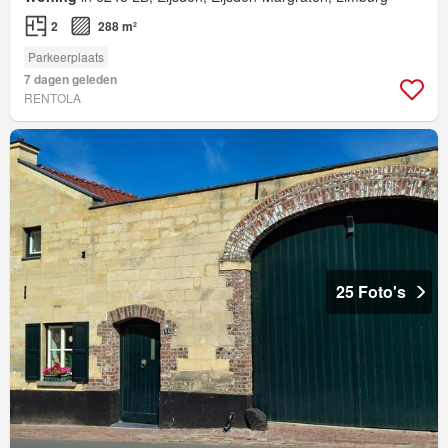
2
288 m²
Parkeerplaats
7 dagen geleden
RENTOLA
25 Foto's