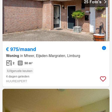
25 Foto's
€ 975/maand
Woning
in Mheer, Eijsden-Margraten, Limburg
2
50 m²
IUitgeruste keuken
4 dagen geleden
HUUREXPERT