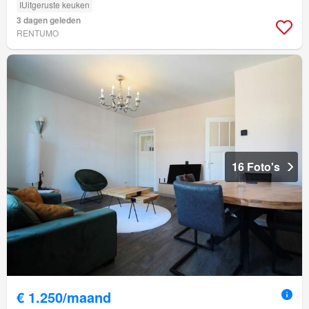
IUitgeruste keuken
3 dagen geleden
RENTUMO
16 Foto's
€ 1.250/maand