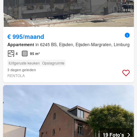
€ 995/maand
Appartement
in 6245 BS, Eijsden, Eijsden-Margraten, Limburg
4
95 m²
IUitgeruste keuken
Opslagruimte
3 dagen geleden
RENTOLA
19 Foto's