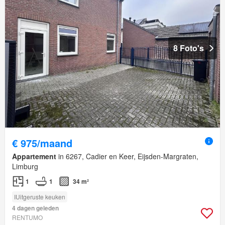
8 Foto's
€ 975/maand
Appartement
in 6267, Cadier en Keer, Eijsden-Margraten,
Limburg
1
1
34 m²
IUitgeruste keuken
4 dagen geleden
RENTUMO