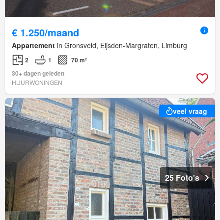
€ 1.250/maand
Appartement
in Gronsveld, Eijsden-Margraten, Limburg
2
1
70 m²
30+ dagen geleden
HUURWONINGEN
veel vraag
25 Foto's