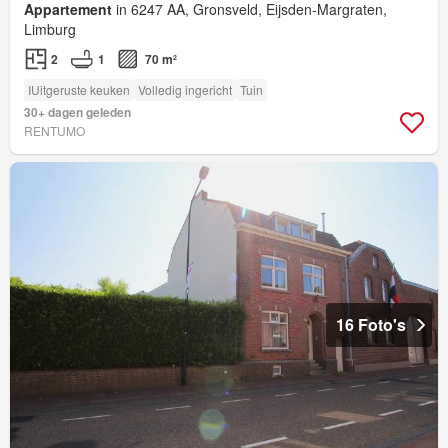
Appartement
in 6247 AA, Gronsveld, Eijsden-Margraten,
Limburg
2
1
70 m²
IUitgeruste keuken
Volledig ingericht
Tuin
30+ dagen geleden
RENTUMO
16 Foto's