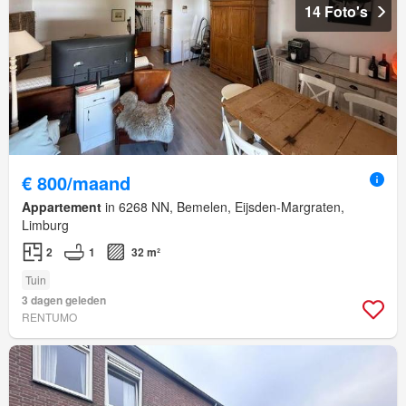
14 Foto's
€ 800/maand
Appartement
in 6268 NN, Bemelen, Eijsden-Margraten,
Limburg
2
1
32 m²
Tuin
3 dagen geleden
RENTUMO