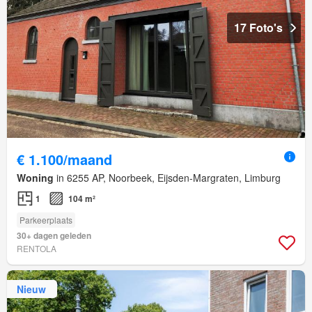
17 Foto's
€ 1.100/maand
Woning
in 6255 AP, Noorbeek, Eijsden-Margraten, Limburg
1
104 m²
Parkeerplaats
30+ dagen geleden
RENTOLA
Nieuw