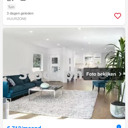
Tuin
3 dagen geleden
HUURZONE
Foto bekijken
€ 713/maand