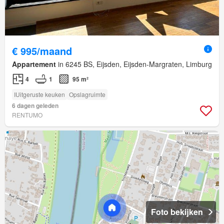
€ 995/maand
Appartement
in 6245 BS, Eijsden, Eijsden-Margraten, Limburg
4
1
95 m²
IUitgeruste keuken
Opslagruimte
6 dagen geleden
RENTUMO
Foto bekijken