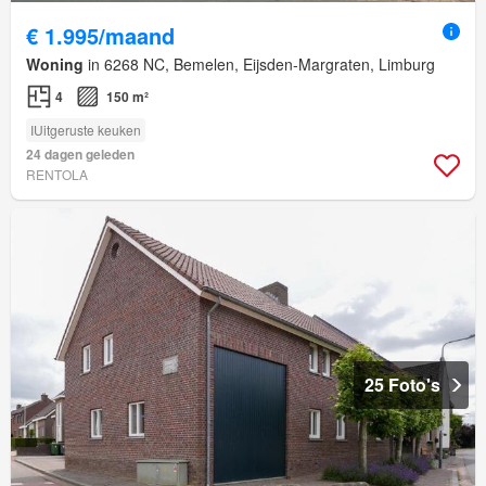
€ 1.995/maand
Woning
in 6268 NC, Bemelen, Eijsden-Margraten, Limburg
4
150 m²
IUitgeruste keuken
24 dagen geleden
RENTOLA
25 Foto's