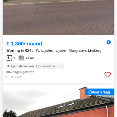
€ 1.300/maand
Woning
in 6245 HV, Eijsden, Eijsden-Margraten, Limburg
1
73 m²
IUitgeruste keuken
Opslagruimte
Tuin
30+ dagen geleden
RENTOLA
veel vraag