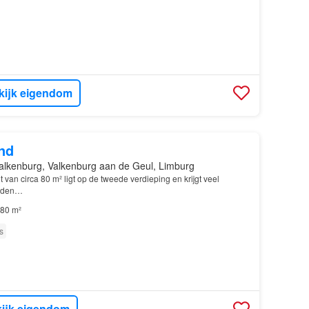
kijk eigendom
nd
alkenburg, Valkenburg aan de Geul, Limburg
 van circa 80 m² ligt op de tweede verdieping en krijgt veel
zijden…
80 m²
s
ijk eigendom