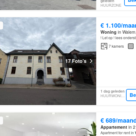
geleden
HUURZONE
€ 1.100/maa
Woning
in Walem,
! Let op ! lees onders
7
kamers
17 Foto's
1 dag geleden
Be
HUURWONINGEN
€ 689/maan
Appartement
in 2
Apartment for rent in