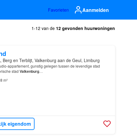
Aanmelden
Favorieten
1-12 van de
12 gevonden huurwoningen
nd
 Berg en Terblijt, Valkenburg aan de Geul, Limburg
udio-appartement, gunstig gelegen tussen de levendige stad
orische stad
Valkenburg
…
8 m²
ijk eigendom