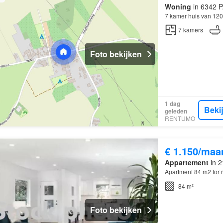
Woning
in 6342 P
7 kamer huis van 120
7
kamers
Foto bekijken
1 dag
Beki
geleden
RENTUMO
€ 1.150/maa
Appartement
in 2
Apartment 84 m2 for r
84 m²
Foto bekijken