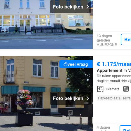
Foto bekijken
13 dagen
Be
geleden
HUURZONE
€ 1.175/maa
veel vraag
Appartement
in V
Dit ruime appartement
daglicht vanuit drie 
3
kamers
Foto bekijken
Parkeerplaats
Terra
4 dagen
Bek