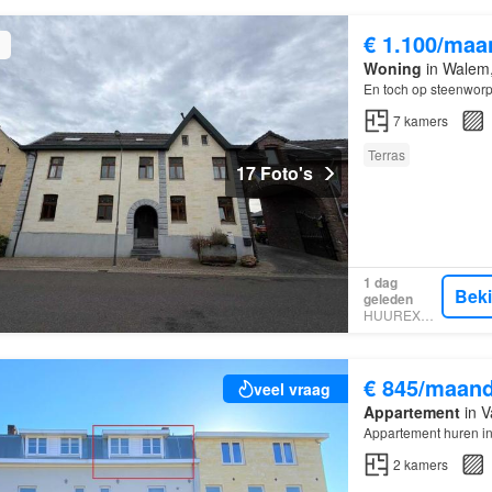
€ 1.100/maa
Woning
in Walem,
En toch op steenworp
7
kamers
Terras
17 Foto's
1 dag
Bek
geleden
HUUREXPERT
€ 845/maan
veel vraag
Appartement
in V
Appartement huren i
2
kamers