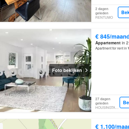
2 dagen
Bek
geleden
RENTUMO
€ 845/maan
Appartement
in 2
Apartment for rent in
Foto bekijken
27 dagen
Be
geleden
HOUSINGTARGET
€ 1.100/maa