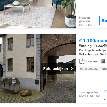
9 dagen
Be
geleden
HOUSINGTARGET
€ 1.100/maa
Woning
in 6342PA
Prachtige boerderijwo
Valkenburg
a/d
Geul
.
7
kamers
Foto bekijken
Parkeerplaats
Terra
1 dag geleden
KAMER.NL - KAMER NL