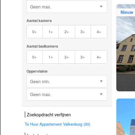
Geen max.
Nieuw
Aantal kamers
0+
1+
2+
3+
4+
Aantal badkamers
0+
1+
2+
3+
4+
Oppervlakte
Geen min.
Geen max.
Zoekopdracht verfijnen
Te Huur Appartement Valkenburg (30)