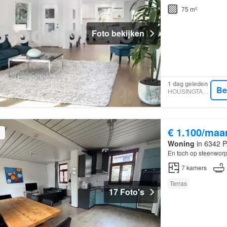
75 m²
Foto bekijken
1 dag geleden
Be
HOUSINGTARGET
€ 1.100/maa
Woning
in 6342 P
En toch op steenworp
7
kamers
Terras
17 Foto's