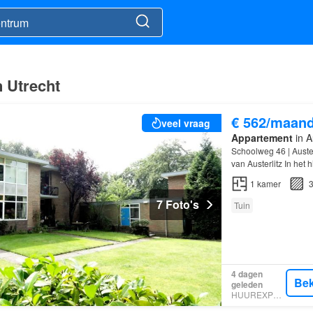
n Utrecht
€ 562/maan
veel vraag
Appartement
in Au
Schoolweg 46 | Auster
van Austerlitz In het 
1
kamer
3
7 Foto's
Tuin
4 dagen
Bek
geleden
HUUREXPERT