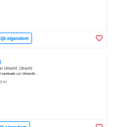
ijk eigendom
d
in Utrecht, Utrecht
et
centrum
van
Utrecht
…
2 m²
ijk eigendom