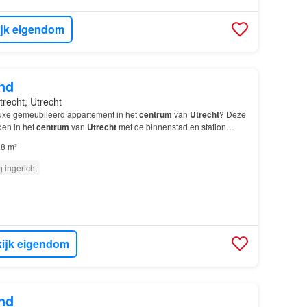
ijk eigendom
nd
trecht, Utrecht
luxe gemeubileerd appartement in het
centrum
van
Utrecht
? Deze
den in het
centrum
van
Utrecht
met de binnenstad en station
oopafstand, biedt alle gewenste voorzien…
8 m²
g ingericht
ijk eigendom
nd