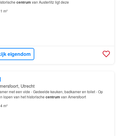
historische
centrum
van Austerlitz ligt deze
1 m²
ijk eigendom
d
mersfoort, Utrecht
mer met een vide - Gedeelde keuken, badkamer en toilet - Op
n lopen van het historische
centrum
van Amersfoort
4 m²