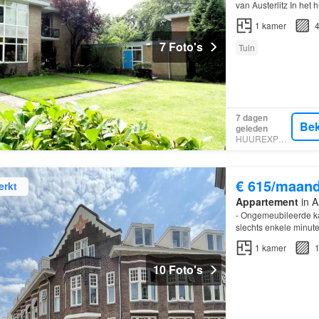
van Austerlitz In het 
1
kamer
4
7 Foto's
Tuin
7 dagen
Bek
geleden
HUUREXPERT
€ 615/maan
erkt
Appartement
in A
- Ongemeubileerde ka
slechts enkele minute
1
kamer
1
10 Foto's