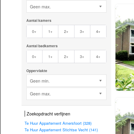
Geen max.
Aantal kamers
0+
1+
2+
3+
4+
Aantal badkamers
0+
1+
2+
3+
4+
Oppervlakte
Geen min.
Geen max.
Zoekopdracht verfijnen
Te Huur Appartement Amersfoort (328)
Te Huur Appartement Stichtse Vecht (141)