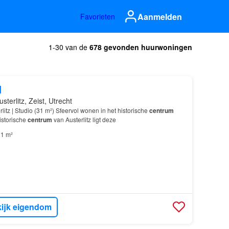
Aanmelden
Favorieten
1-30 van de
678 gevonden huurwoningen
d
sterlitz, Zeist, Utrecht
litz | Studio (31 m²) Sfeervol wonen in het historische
centrum
historische
centrum
van Austerlitz ligt deze
1 m²
ijk eigendom