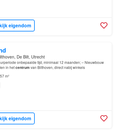
kijk eigendom
nd
ilthoven, De Bilt, Utrecht
uurperiode onbepaalde tijd, minimaal 12 maanden; – Nieuwbouw
en in het
centrum
van Bilthoven, direct nabij winkels
57 m²
kijk eigendom