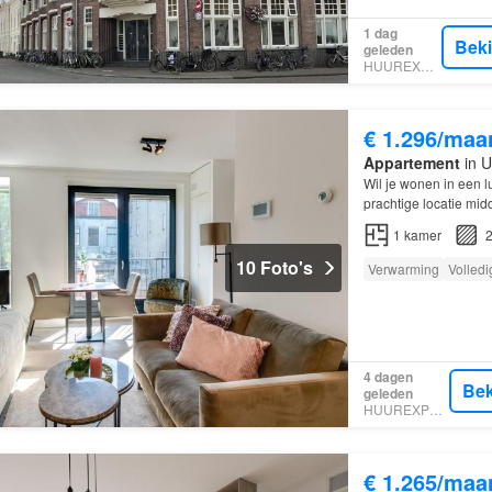
1 dag
Bek
geleden
HUUREXPERT
€ 1.296/maa
Appartement
in U
Wil je wonen in een 
prachtige locatie mid
Utrecht
Centraal op l
1
kamer
2
10 Foto's
Verwarming
Volledi
4 dagen
Bek
geleden
HUUREXPERT
€ 1.265/maa