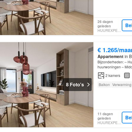
26 dagen
Be
geleden
HUUREXPERT
€ 1.265/maa
Appartement
in B
Bijzonderheden: – H
huurwoningen – Midd
2
kamers
8 Foto's
Balkon
Verwarming
11 dagen
Be
geleden
HUUREXPERT