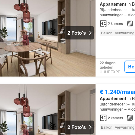
Appartement
in B
Bijzonderheden: – H
huurwoningen – Midd
2
kamers
2 Foto's
Balkon
Verwarming
22 dagen
Be
geleden
HUUREXPERT
€ 1.240/maa
Appartement
in B
Bijzonderheden: – H
huurwoningen – Midd
2
kamers
2 Foto's
Balkon
Verwarming