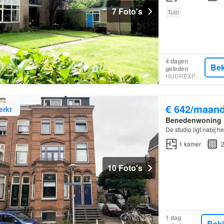
7 Foto's
Tuin
4 dagen
Bek
geleden
HUUREXPERT
€ 642/maan
erkt
Benedenwoning
De studio ligt nabij h
1
kamer
2
10 Foto's
1 dag
Bek