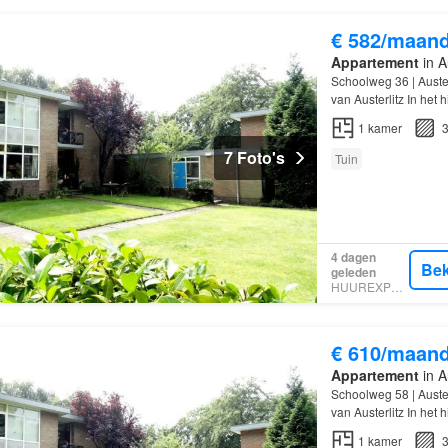
€ 582/maan
Appartement
in Au
Schoolweg 36 | Auster
van Austerlitz In het 
1
kamer
3
7 Foto's
Tuin
4 dagen
Bek
geleden
HUUREXPERT
€ 610/maan
Appartement
in Au
Schoolweg 58 | Auster
van Austerlitz In het 
1
kamer
3