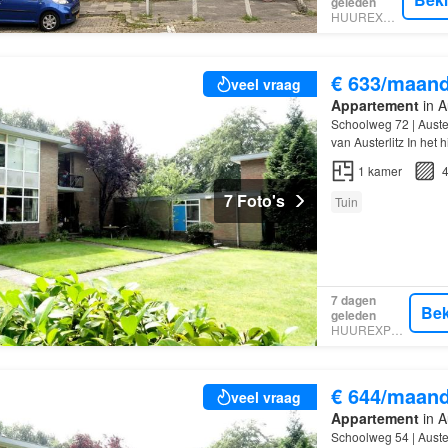
geleden
HUUREXPERT
€ 633/maan
veel vraag
Appartement
in Au
Schoolweg 72 | Auster
van Austerlitz In het 
1
kamer
4
7 Foto's
Tuin
7 dagen
Bek
geleden
HUUREXPERT
€ 644/maan
veel vraag
Appartement
in Au
Schoolweg 54 | Auster