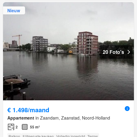
Nieuw
20 Foto's
€ 1.498/maand
Appartement
in Zaandam, Zaanstad, Noord-Holland
2
55 m²
Balkon
IUitgeruste keuken
Volledig ingericht
Terras