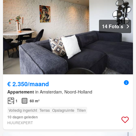
14 Foto's
€ 2.350/maand
Appartement
in Amsterdam, Noord-Holland
1
60 m²
Volledig ingericht
Terras
Opslagruimte
Tillen
10 dagen geleden
HUUREXPERT