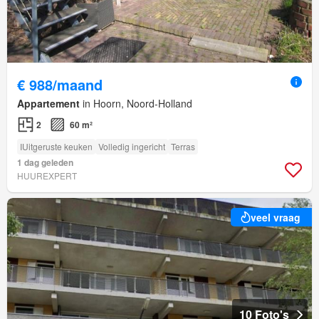
€ 988/maand
Appartement
in Hoorn, Noord-Holland
2
60 m²
IUitgeruste keuken
Volledig ingericht
Terras
1 dag geleden
HUUREXPERT
veel vraag
10 Foto's