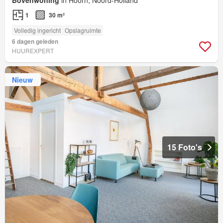
Bovenwoning
in Hoorn, Noord-Holland
1
30 m²
Volledig ingericht
Opslagruimte
6 dagen geleden
HUUREXPERT
Nieuw
15 Foto's