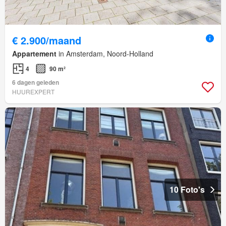
€ 2.900/maand
Appartement
in Amsterdam, Noord-Holland
4
90 m²
6 dagen geleden
HUUREXPERT
10 Foto's