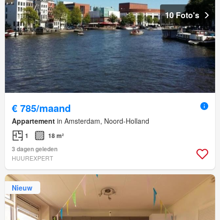
10 Foto's
€ 785/maand
Appartement
in Amsterdam, Noord-Holland
1
18 m²
3 dagen geleden
HUUREXPERT
Nieuw