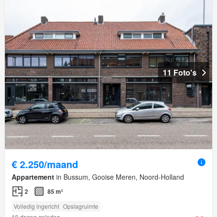
11 Foto's
€ 2.250/maand
Appartement
in Bussum, Gooise Meren, Noord-Holland
2
85 m²
Volledig ingericht
Opslagruimte
10 dagen geleden