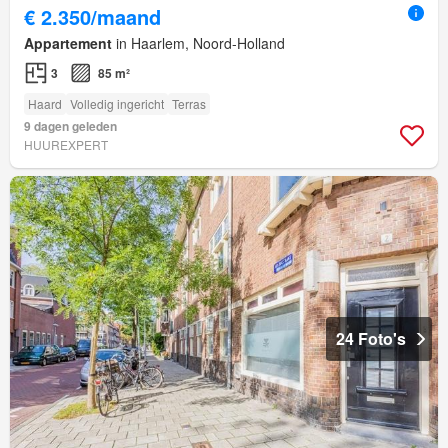
€ 2.350/maand
Appartement
in Haarlem, Noord-Holland
3
85 m²
Haard
Volledig ingericht
Terras
9 dagen geleden
HUUREXPERT
24 Foto's