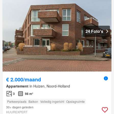
24 Foto's
€ 2.000/maand
Appartement
in Huizen, Noord-Holland
3
98 m²
Parkeerplaats
Balkon
Volledig ingericht
Opslagruimte
30+ dagen geleden
HUUREXPERT