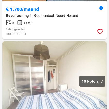
€ 1.700/maand
Bovenwoning
in Bloemendaal, Noord-Holland
2
65 m²
1 dag geleden
HUUREXPERT
10 Foto's