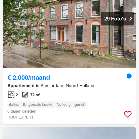
29 Foto's
€ 2.000/maand
Appartement
in Amsterdam, Noord-Holland
2
72 m²
Balkon
IUitgeruste keuken
Volledig ingericht
6 dagen geleden
HUUREXPERT