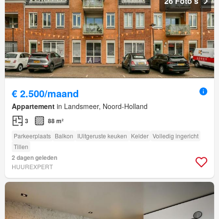
26 Foto's
€ 2.500/maand
Appartement
in Landsmeer, Noord-Holland
3
88 m²
Parkeerplaats
Balkon
IUitgeruste keuken
Kelder
Volledig ingericht
Tillen
2 dagen geleden
HUUREXPERT