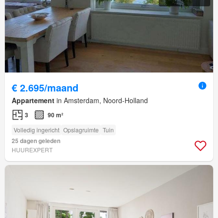
€ 2.695/maand
Appartement
in Amsterdam, Noord-Holland
3
90 m²
Volledig ingericht
Opslagruimte
Tuin
25 dagen geleden
HUUREXPERT