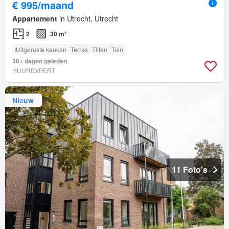
€ 995/maand
Appartement
in Utrecht, Utrecht
2
30 m²
IUitgeruste keuken
Terras
Tillen
Tuin
30+ dagen geleden
HUUREXPERT
Nieuw
11 Foto's