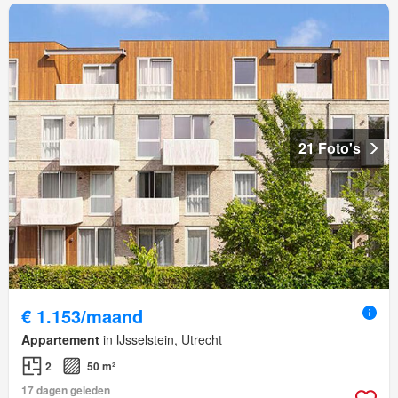
21 Foto's
€ 1.153/maand
Appartement
in IJsselstein, Utrecht
2
50 m²
17 dagen geleden