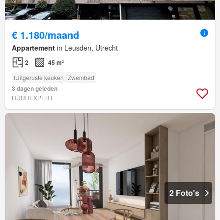
€ 1.180/maand
Appartement
in Leusden, Utrecht
2
45 m²
IUitgeruste keuken
Zwembad
3 dagen geleden
HUUREXPERT
2 Foto's