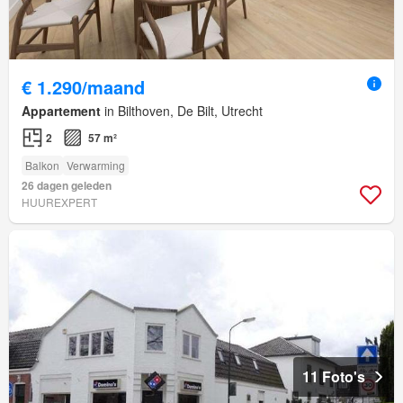
€ 1.290/maand
Appartement
in Bilthoven, De Bilt, Utrecht
2
57 m²
Balkon
Verwarming
26 dagen geleden
HUUREXPERT
11 Foto's