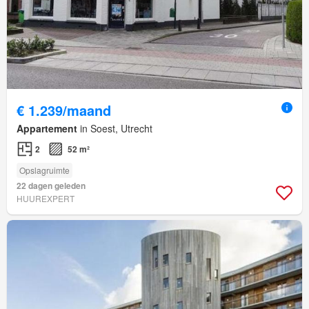
€ 1.239/maand
Appartement
in Soest, Utrecht
2
52 m²
Opslagruimte
22 dagen geleden
HUUREXPERT