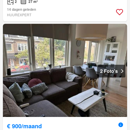
2
27 m²
14 dagen geleden
HUUREXPERT
2 Foto's
€ 900/maand