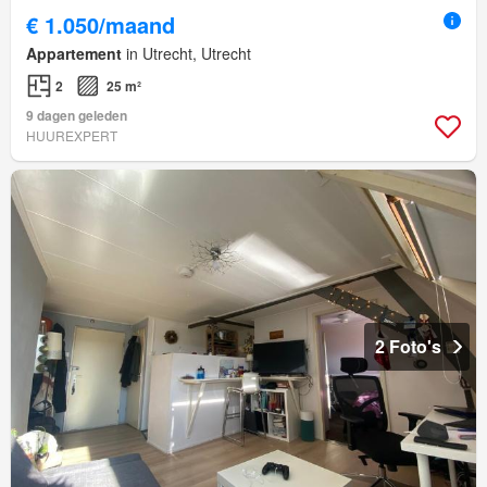
€ 1.050/maand
Appartement
in Utrecht, Utrecht
2
25 m²
9 dagen geleden
HUUREXPERT
2 Foto's