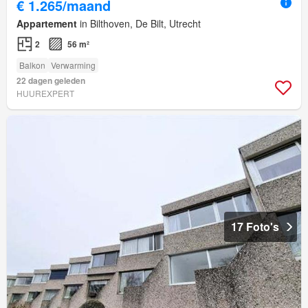
€ 1.265/maand
Appartement
in Bilthoven, De Bilt, Utrecht
2
56 m²
Balkon
Verwarming
22 dagen geleden
HUUREXPERT
17 Foto's