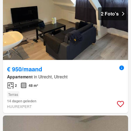
2 Foto's
€ 950/maand
Appartement
in Utrecht, Utrecht
2
48 m²
Terras
14 dagen geleden
HUUREXPERT