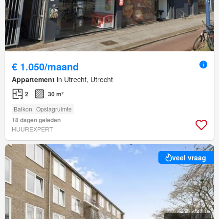
€ 1.050/maand
Appartement
in Utrecht, Utrecht
2
30 m²
Balkon
Opslagruimte
18 dagen geleden
HUUREXPERT
veel vraag