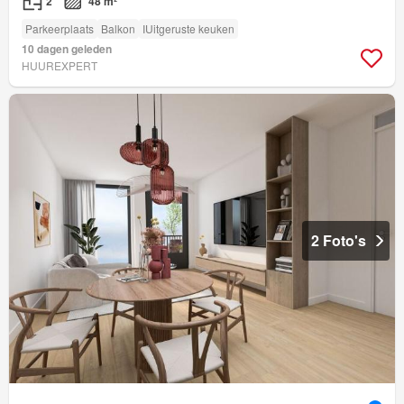
2
48 m²
Parkeerplaats
Balkon
IUitgeruste keuken
10 dagen geleden
HUUREXPERT
2 Foto's