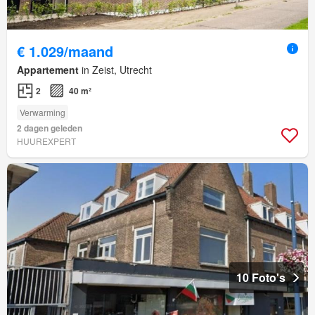
€ 1.029/maand
Appartement
in Zeist, Utrecht
2
40 m²
Verwarming
2 dagen geleden
HUUREXPERT
10 Foto's