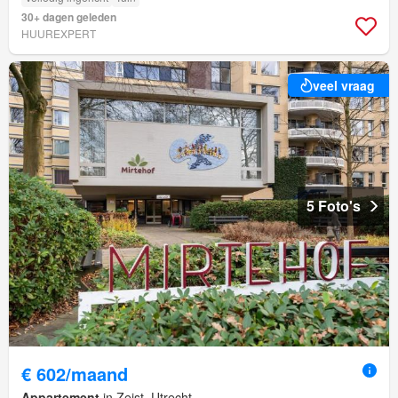
30+ dagen geleden
HUUREXPERT
veel vraag
5 Foto's
€ 602/maand
Appartement
in Zeist, Utrecht