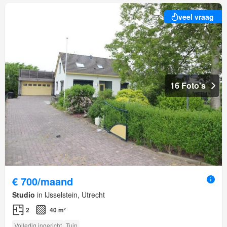
veel vraag
16 Foto's
€ 700/maand
Studio
in IJsselstein, Utrecht
2
40 m²
Volledig ingericht
Tuin