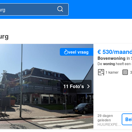
urg
€ 530/maan
veel vraag
Bovenwoning
in 
De
woning
heeft een 
1
kamer
3
11 Foto's
29 dagen
Be
geleden
HUUREXPERT