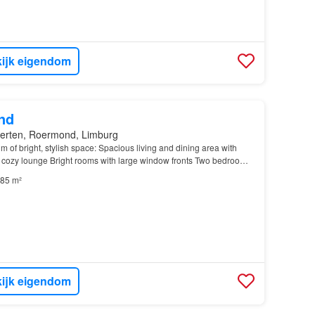
ijk eigendom
nd
erten, Roermond, Limburg
m of bright, stylish space: Spacious living and dining area with
 a cozy lounge Bright rooms with large window fronts Two bedrooms
a flexible
home
office) Separate,…
85 m²
ijk eigendom