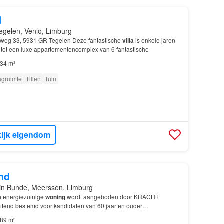
d
egelen, Venlo, Limburg
eweg 33, 5931 GR Tegelen Deze fantastische
villa
is enkele jaren
ot een luxe appartementencomplex van 6 fantastische
34 m²
agruimte
Tillen
Tuin
ijk eigendom
nd
in Bunde, Meerssen, Limburg
n energiezuinige
woning
wordt aangeboden door KRACHT
luitend bestemd voor kandidaten van 60 jaar en ouder…
89 m²