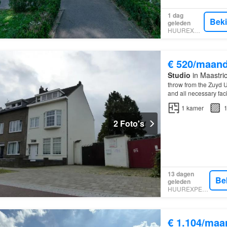
1 dag
Bek
geleden
HUUREXPERT
€ 520/maan
Studio
in Maastri
throw from the Zuyd U
and all necessary facil
1
kamer
1
2 Foto's
13 dagen
Be
geleden
HUUREXPERT
€ 1.104/maa