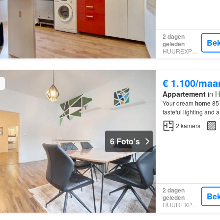
2 dagen
Bek
geleden
HUUREXPERT
€ 1.100/maa
Appartement
in H
Your dream
home
85 
tasteful lighting and
(or one bedroom plus 
2
kamers
6 Foto's
2 dagen
Bek
geleden
HUUREXPERT