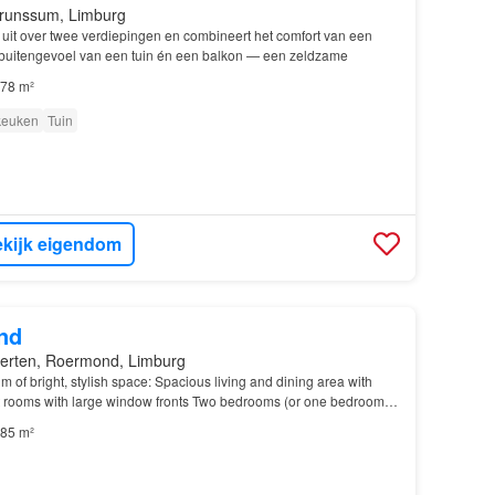
runssum, Limburg
h uit over twee verdiepingen en combineert het comfort van een
buitengevoel van een tuin én een balkon — een zeldzame
78 m²
 keuken
Tuin
kijk eigendom
nd
erten, Roermond, Limburg
m of bright, stylish space: Spacious living and dining area with
ght rooms with large window fronts Two bedrooms (or one bedroom
ffice) Separate, modern kitchen wi…
85 m²