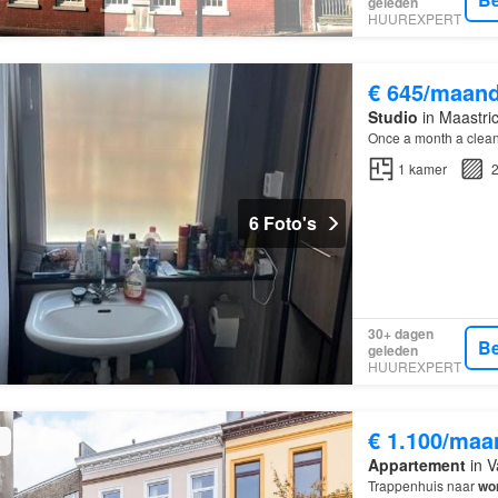
geleden
HUUREXPERT
€ 645/maan
Studio
in Maastri
Once a month a clean
1
kamer
2
6 Foto's
30+ dagen
Be
geleden
HUUREXPERT
€ 1.100/maa
Appartement
in V
Trappenhuis naar
wo