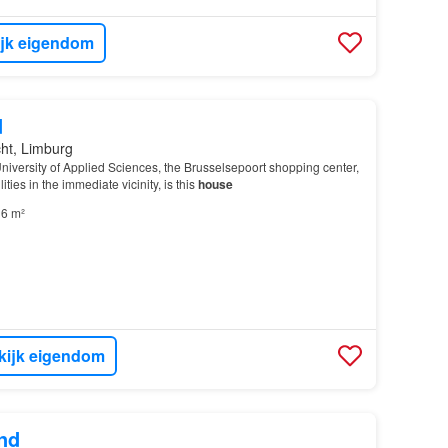
ijk eigendom
d
cht, Limburg
niversity of Applied Sciences, the Brusselsepoort shopping center,
ities in the immediate vicinity, is this
house
6 m²
kijk eigendom
nd