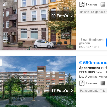
4
kamers
Balkon
IUitgeruste
29 Foto's
17 uur 38 minuten
geleden
HUUREXPERT
€ 590/maan
Appartement
in H
OPEN
HUIS
Datum: 13
fase A contract kome
2
kamers
17 Foto's
Parkeerplaats
Tille