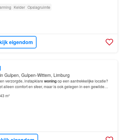
arming
Kelder
Opslagruimte
kijk eigendom
d
in Gulpen, Gulpen-Wittem, Limburg
een verzorgde, instapklare
woning
op een aantrekkelijke locatie?
et alleen comfort en sfeer, maar is ook gelegen in een gewilde
NTRUM GULPEN.…
43 m²
kijk eigendom