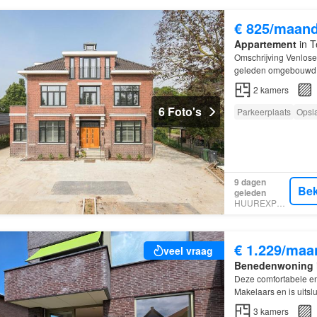
€ 825/maan
Appartement
in T
Omschrijving Venlos
geleden omgebouwd t
2
kamers
6 Foto's
Parkeerplaats
Opsl
9 dagen
Bek
geleden
HUUREXPERT
€ 1.229/maa
veel vraag
Benedenwoning
Deze comfortabele e
Makelaars en is uits
3
kamers