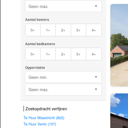
Geen max.
Aantal kamers
0+
1+
2+
3+
4+
Aantal badkamers
0+
1+
2+
3+
4+
Oppervlakte
Geen min.
Geen max.
Zoekopdracht verfijnen
Te Huur Maastricht (822)
Te Huur Venlo (157)