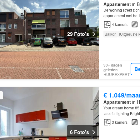
Appartement
in B
De
woning
strekt zic
appartement met het 
4
kamers
29 Foto's
Balkon
IUitgeruste
30+ dagen
Be
geleden
HUUREXPERT
€ 1.049/maa
Appartement
in H
Your dream
home
85 
tasteful lighting Bri
plus a flexible
home
o
3
kamers
6 Foto's