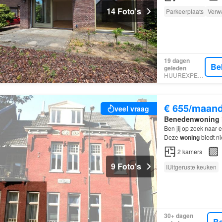
14 Foto's
Parkeerplaats
Verw
19 dagen
Be
geleden
HUUREXPERT
€ 655/maan
veel vraag
Benedenwoning
Ben jij op zoek naar 
Deze
woning
biedt ni
woonomgeving CE
2
kamers
9 Foto's
IUitgeruste keuken
30+ dagen
Be