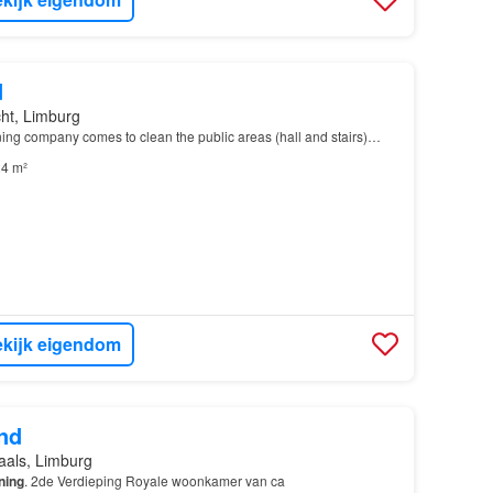
d
cht, Limburg
ing company comes to clean the public areas (hall and stairs)…
4 m²
kijk eigendom
nd
aals, Limburg
ning
. 2de Verdieping Royale woonkamer van ca