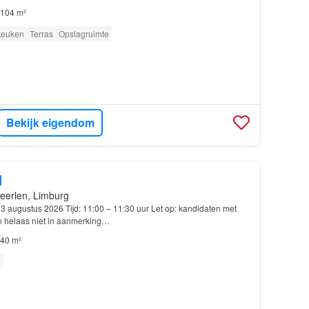
104 m²
 keuken
Terras
Opslagruimte
Bekijk eigendom
d
eerlen, Limburg
 augustus 2026 Tijd: 11:00 – 11:30 uur Let op: kandidaten met
n helaas niet in aanmerking…
40 m²
n