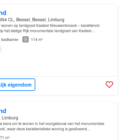
nd
954 CL, Beesel, Beesel, Limburg
ef wonen op landgoed Kasteel Nieuwenbroeck – karaktervol
Op het statige Rijk monumentale landgoed van Kasteel
dit bijzondere, vrijstaande voormalige koetshuis te huu…
1
badkamer
114 m²
e
ijk eigendom
nd
, Limburg
ke kans om te wonen in het voorgebouw van het monumentale
ck', waar deze karakteristieke woning is gesitueerd…
71 m²