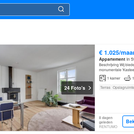
€ 1.025/maa
Appartement
in 5
Beschrijving Wij bie
monumentale 'Kasteel
gesitueerd…
1
kamer
24 Foto's
Terras
Opslagruimt
8 dagen
Bek
geleden
RENTUMO