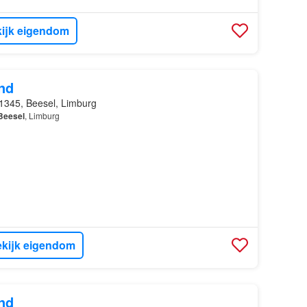
ijk eigendom
nd
1345, Beesel, Limburg
Beesel
, Limburg
kijk eigendom
nd