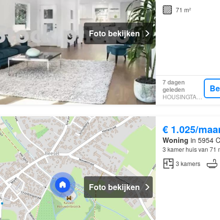
71 m²
Foto bekijken
7 dagen
Be
geleden
HOUSINGTARGET
€ 1.025/maa
Woning
in 5954 C
3 kamer huis van 71 
3
kamers
Foto bekijken