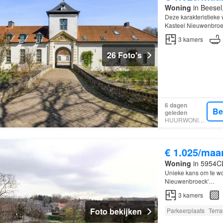
Woning
in Beesel
Deze karakteristieke
Kasteel Nieuwenbro
3
kamers
26 Foto's
6 dagen
Be
geleden
HUURWONINGEN
€ 1.025/maa
Woning
in 5954CL
Unieke kans om te w
Nieuwenbroeck'…
3
kamers
Foto bekijken
Parkeerplaats
Terra