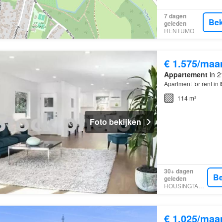
7 dagen
Bek
geleden
RENTUMO
€ 1.575/maa
Appartement
in 2
Apartment for rent in
114 m²
Foto bekijken
30+ dagen
Be
geleden
HOUSINGTARGET
€ 1.025/maa