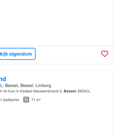
kijk eigendom
nd
L, Beesel, Beesel, Limburg
m² te huur in Kasteel Nieuwenbroeck 5,
Beesel
, 5954CL
1
badkamer
71 m²