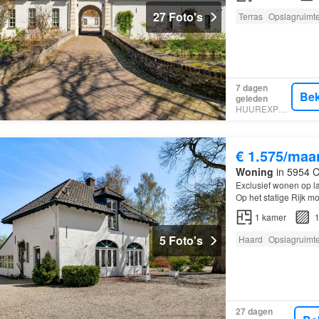
27 Foto's
Terras
Opslagruimt
7 dagen
Bek
geleden
HUUREXPERT
€ 1.575/maa
Woning
in 5954 C
Exclusief wonen op l
Op het statige Rijk 
bijzondere, vrijstaa
1
kamer
1
5 Foto's
Haard
Opslagruimt
27 dagen