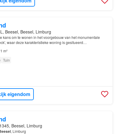
kijk eigendom
nd
L, Beesel, Beesel, Limburg
ke kans om te wonen in het voorgebouw van het monumentale
ck', waar deze karakteristieke woning is gesitueerd…
1 m²
e
Tuin
ijk eigendom
nd
1345, Beesel, Limburg
Beesel
, Limburg