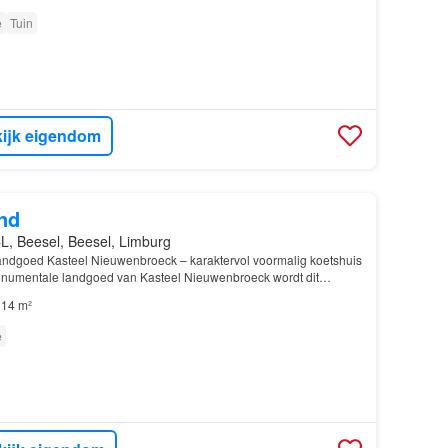
e
Tuin
ijk eigendom
nd
L, Beesel, Beesel, Limburg
andgoed Kasteel Nieuwenbroeck – karaktervol voormalig koetshuis
monumentale landgoed van Kasteel Nieuwenbroeck wordt dit
nde voormalige koetshuis te huur aangeboden.…
14 m²
e