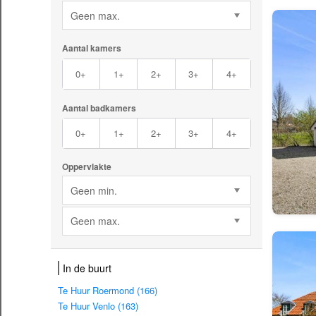
Geen max.
Aantal kamers
0+
1+
2+
3+
4+
Aantal badkamers
0+
1+
2+
3+
4+
Oppervlakte
Geen min.
Geen max.
In de buurt
Te Huur Roermond (166)
Te Huur Venlo (163)