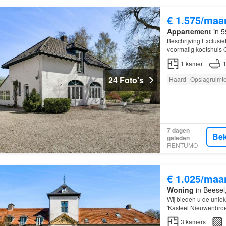
€ 1.575/maa
Appartement
in 5
Beschrijving Exclusi
voormalig koetshuis 
Nieuwenbroeck wordt 
1
kamer
24 Foto's
Haard
Opslagruimt
7 dagen
Bek
geleden
RENTUMO
€ 1.025/maa
Woning
in Beesel
Wij bieden u de unie
'Kasteel Nieuwenbroe
3
kamers