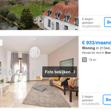
6 dagen
B
geleden
HUIZENVINDER.NL
€ 933/maan
Woning
in 21344,
House for rent in
Bee
73 m²
Foto bekijken
2 dagen
Be
geleden
HOUSINGTARGET