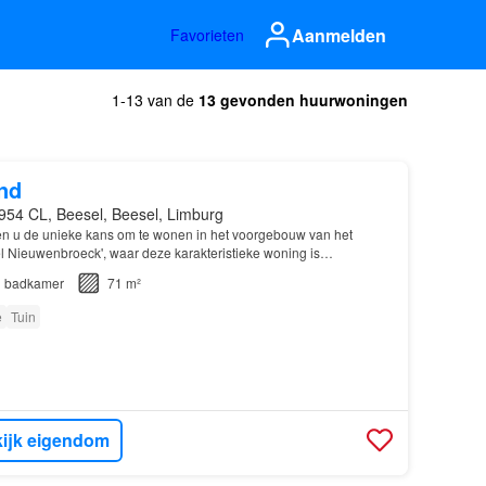
Aanmelden
Favorieten
1-13 van de
13 gevonden huurwoningen
nd
954 CL, Beesel, Beesel, Limburg
den u de unieke kans om te wonen in het voorgebouw van het
 Nieuwenbroeck', waar deze karakteristieke woning is
1
badkamer
71 m²
e
Tuin
ijk eigendom