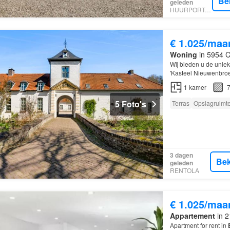
Be
geleden
HUURPORTAAL
€ 1.025/maa
Woning
in 5954 C
Wij bieden u de unie
'Kasteel Nieuwenbroe
1
kamer
7
5 Foto's
Terras
Opslagruimt
3 dagen
Bek
geleden
RENTOLA
€ 1.025/maa
Appartement
in 2
Apartment for rent in