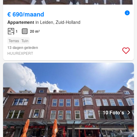
€ 690/maand
Appartement
in Leiden, Zuid-Holland
1
20 m²
Terras
Tuin
13 dagen geleden
HUUREXPERT
10 Foto's