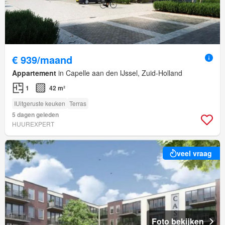
€ 939/maand
Appartement
in Capelle aan den IJssel, Zuid-Holland
1
42 m²
IUitgeruste keuken
Terras
5 dagen geleden
HUUREXPERT
veel vraag
Foto bekijken