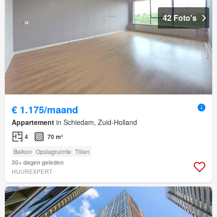
42 Foto's
€ 1.175/maand
Appartement
in Schiedam, Zuid-Holland
4
70 m²
Balkon
Opslagruimte
Tillen
30+ dagen geleden
HUUREXPERT