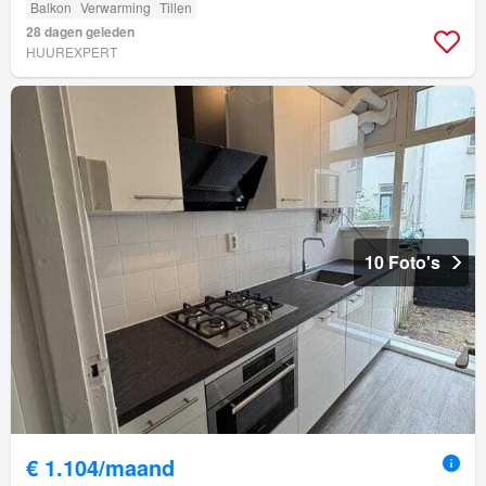
Balkon
Verwarming
Tillen
28 dagen geleden
HUUREXPERT
10 Foto's
€ 1.104/maand