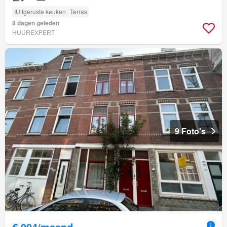
IUitgeruste keuken
Terras
8 dagen geleden
HUUREXPERT
9 Foto's
€ 994/maand