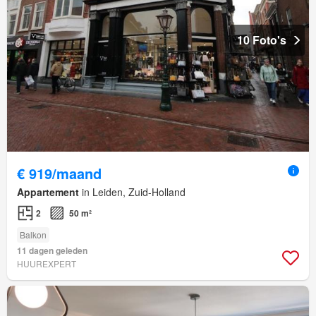
10 Foto's
€ 919/maand
Appartement
in Leiden, Zuid-Holland
2
50 m²
Balkon
11 dagen geleden
HUUREXPERT