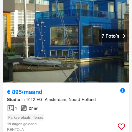
7 Foto's
€ 895/maand
Studio
in 1012 EG, Amsterdam, Noord-Holland
1
27 m²
Parkeerplaats
Terras
19 dagen geleden
RENTOLA