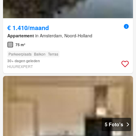
€ 1.410/maand
Appartement
in Amsterdam, Noord-Holland
75 m²
Parkeerplaats
Balkon
Terras
30+ dagen geleden
HUUREXPERT
5 Foto's