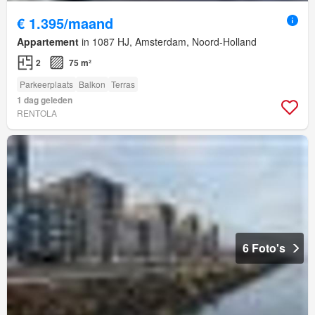
€ 1.395/maand
Appartement
in 1087 HJ, Amsterdam, Noord-Holland
2
75 m²
Parkeerplaats
Balkon
Terras
1 dag geleden
RENTOLA
6 Foto's