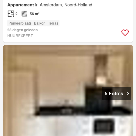
Appartement
in Amsterdam, Noord-Holland
2
56 m²
Parkeerplaats
Balkon
Terras
23 dagen geleden
HUUREXPERT
5 Foto's