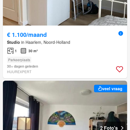
€ 1.100/maand
Studio
in Haarlem, Noord-Holland
1
30 m²
Parkeerplaats
30+ dagen geleden
HUUREXPERT
veel vraag
2 Foto's