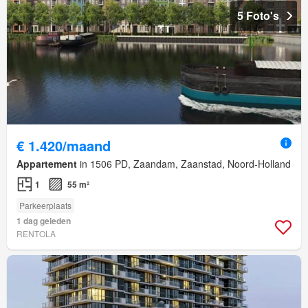
5 Foto's
€ 1.420/maand
Appartement
in 1506 PD, Zaandam, Zaanstad, Noord-Holland
1
55 m²
Parkeerplaats
1 dag geleden
RENTOLA