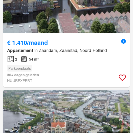
€ 1.410/maand
Appartement
in Zaandam, Zaanstad, Noord-Holland
2
54 m²
Parkeerplaats
30+ dagen geleden
HUUREXPERT