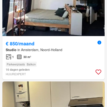
€ 850/maand
Studio
in Amsterdam, Noord-Holland
1
30 m²
Parkeerplaats
Balkon
16 dagen geleden
HUUREXPERT