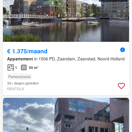
€ 1.375/maand
Appartement
in 1506 PD, Zaandam, Zaanstad, Noord-Holland
1
50 m²
Parkeerplaats
30+ dagen geleden
RENTOLA