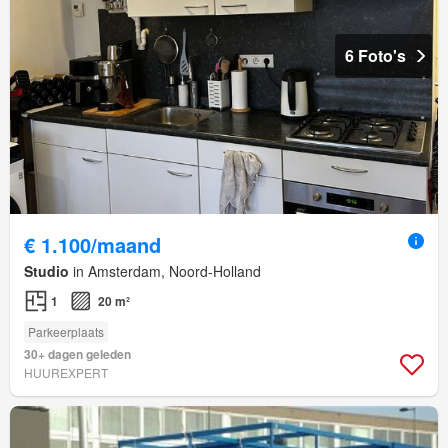
6 Foto's
€ 1.100/maand
Studio
in Amsterdam, Noord-Holland
1
20 m²
Parkeerplaats
30+ dagen geleden
HUUREXPERT