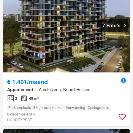
7 Foto's
€ 1.401/maand
Appartement
in Amstelveen, Noord-Holland
2
49 m²
Parkeerplaats
IUitgeruste keuken
Verwarming
Opslagruimte
6 dagen geleden
HUUREXPERT