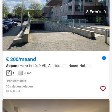
8 Foto's
€ 200/maand
Appartement
in 1012 VK, Amsterdam, Noord-Holland
1
6 m²
Parkeerplaats
30+ dagen geleden
RENTOLA