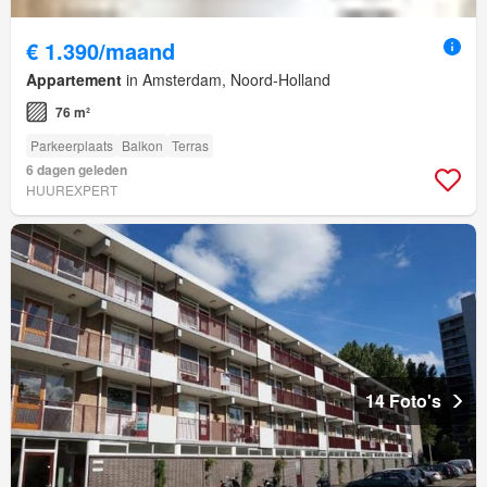
€ 1.390/maand
Appartement
in Amsterdam, Noord-Holland
76 m²
Parkeerplaats
Balkon
Terras
6 dagen geleden
HUUREXPERT
14 Foto's