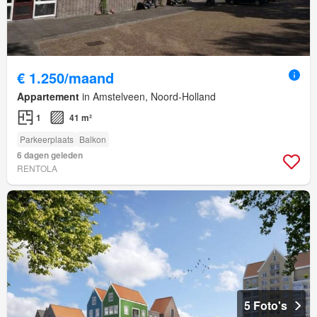
€ 1.250/maand
Appartement
in Amstelveen, Noord-Holland
1
41 m²
Parkeerplaats
Balkon
6 dagen geleden
RENTOLA
5 Foto's