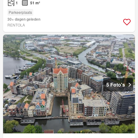
1
51 m²
Parkeerplaats
30+ dagen geleden
RENTOLA
5 Foto's