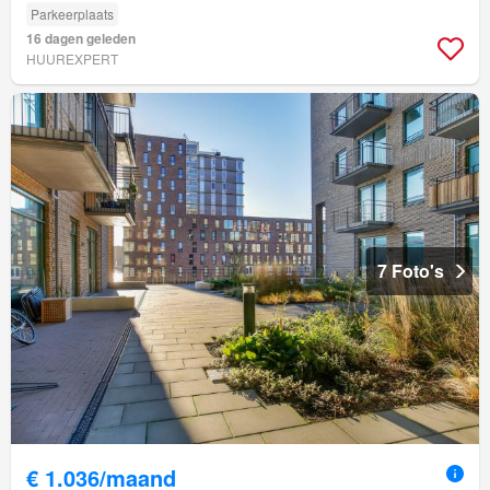
Parkeerplaats
16 dagen geleden
HUUREXPERT
7 Foto's
€ 1.036/maand