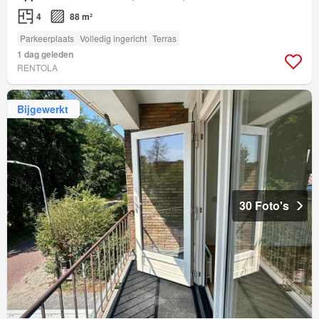
4
88 m²
Parkeerplaats
Volledig ingericht
Terras
1 dag geleden
RENTOLA
Bijgewerkt
30 Foto's