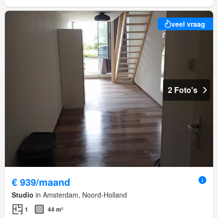
veel vraag
2 Foto's
€ 939/maand
Studio
in Amsterdam, Noord-Holland
1
44 m²