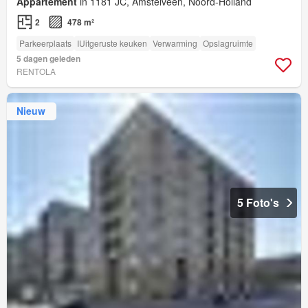
Appartement
in 1181 JC, Amstelveen, Noord-Holland
2
478 m²
Parkeerplaats
IUitgeruste keuken
Verwarming
Opslagruimte
5 dagen geleden
RENTOLA
Nieuw
5 Foto's