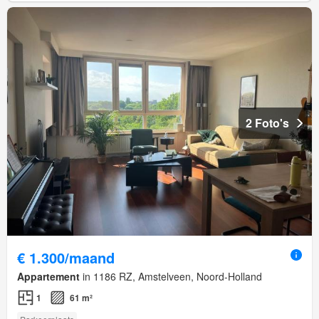
2 Foto's
€ 1.300/maand
Appartement
in 1186 RZ, Amstelveen, Noord-Holland
1
61 m²