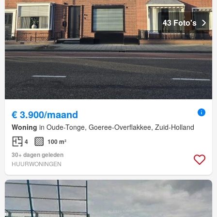
43 Foto's
€ 3.900/maand
Woning
in Oude-Tonge, Goeree-Overflakkee, Zuid-Holland
4
100 m²
30+ dagen geleden
HUURWONINGEN