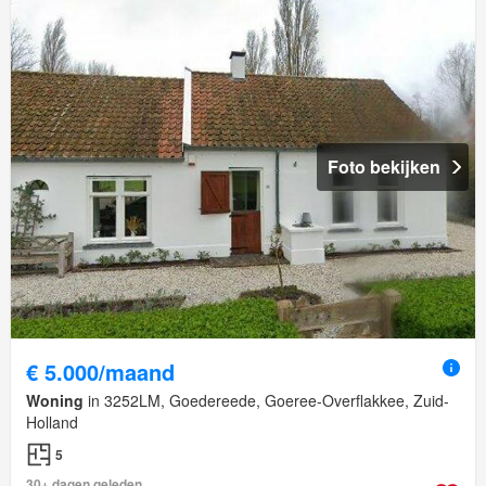
Foto bekijken
€ 5.000/maand
Woning
in 3252LM, Goedereede, Goeree-Overflakkee, Zuid-
Holland
5
30+ dagen geleden