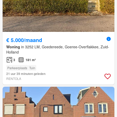
€ 5.000/maand
Woning
in 3252 LM, Goedereede, Goeree-Overflakkee, Zuid-
Holland
3
181 m²
Parkeerplaats
Tuin
21 uur 39 minuten geleden
RENTOLA