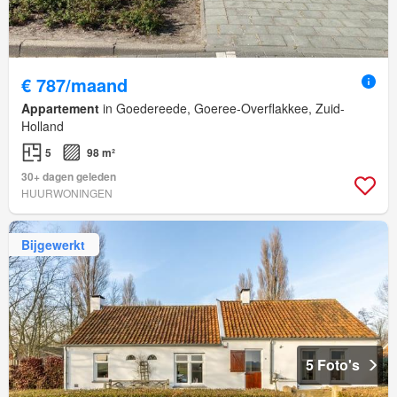
€ 787/maand
Appartement
in Goedereede, Goeree-Overflakkee, Zuid-
Holland
5
98 m²
30+ dagen geleden
HUURWONINGEN
Bijgewerkt
5 Foto's