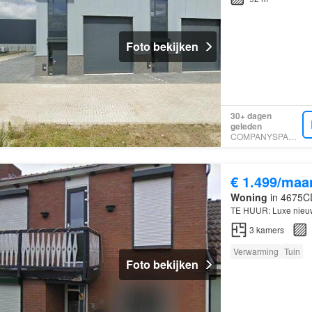
Foto bekijken
30+ dagen
geleden
COMPANYSPACE.COM
€ 1.499/maa
Woning
in 4675CD
TE HUUR: Luxe nieuw
3
kamers
Verwarming
Tuin
Foto bekijken