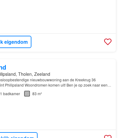
jk eigendom
nd
ilipsland, Tholen, Zeeland
nsloopbestendige nieuwbouwwoning aan de Kreekrug 36
nt Philipsland Woondromen komen uit! Ben je op zoek naar een
ame en toekomstbestendige nie…
1
badkamer
83 m²