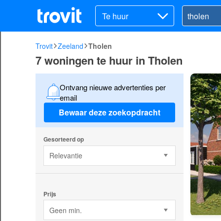
Te huur
Trovit
Zeeland
Tholen
7 woningen te huur in Tholen
Ontvang nieuwe advertenties per
email
Bewaar deze zoekopdracht
Gesorteerd op
Relevantie
Prijs
Geen min.