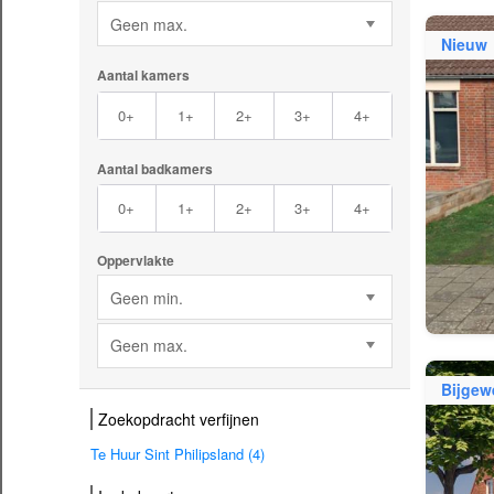
Geen max.
Nieuw
Aantal kamers
0+
1+
2+
3+
4+
Aantal badkamers
0+
1+
2+
3+
4+
Oppervlakte
Geen min.
Geen max.
Bijgew
Zoekopdracht verfijnen
Te Huur Sint Philipsland (4)