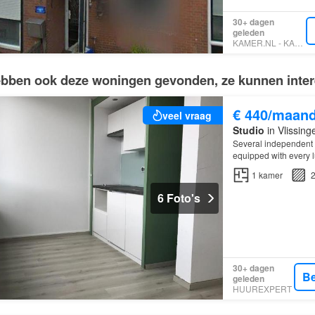
30+ dagen
geleden
KAMER.NL - KAMER NL
bben ook deze woningen gevonden, ze kunnen intere
€ 440/maan
veel vraag
Studio
in Vlissing
Several independent 
equipped with every 
1
kamer
2
6 Foto's
30+ dagen
Be
geleden
HUUREXPERT