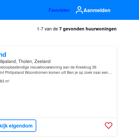
Aanmelden
Favorieten
1-7 van de
7 gevonden huurwoningen
nd
ilipsland, Tholen, Zeeland
nsloopbestendige nieuwbouwwoning aan de Kreekrug 36
nt Philipsland Woondromen komen uit! Ben je op zoek naar een
ame en toekomstbestendige nieuwbouwwoning op een rustig…
83 m²
kijk eigendom