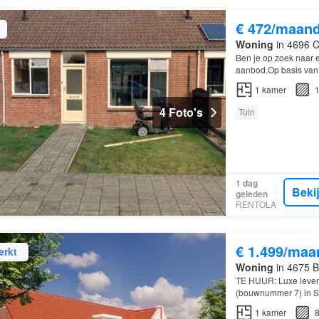
€ 472/maan
Woning
in 4696 C
Ben je op zoek naar e
aanbod.Op basis van 
van minimaal 6 ma
1
kamer
1
4 Foto's
Tuin
1 dag
Beki
geleden
RENTOLA
€ 1.499/maa
erkt
Woning
in 4675 B
TE HUUR: Luxe leve
(bouwnummer 7) in Si
comfortabele, duurz
1
kamer
8