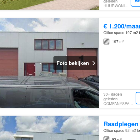
Be
geleden
HUURWONINGEN
€ 1.200/maa
Office space 197 m2 f
197 m²
Foto bekijken
30+ dagen
geleden
COMPANYSPACE.COM
Raadplegen
Office space 92 m2 fo
92 m²