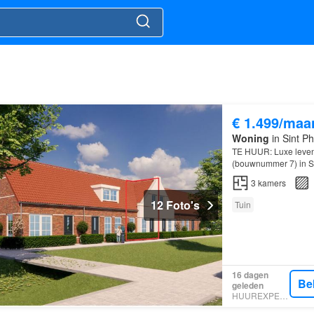
€ 1.499/maa
Woning
in Sint Ph
TE HUUR: Luxe leve
(bouwnummer 7) in Si
comfortabele, duurz
3
kamers
12 Foto's
Tuin
16 dagen
Be
geleden
HUUREXPERT