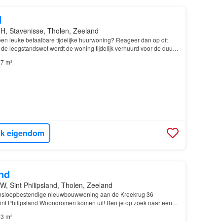
d
H, Stavenisse, Tholen, Zeeland
en leuke betaalbare tijdelijke huurwoning? Reageer dan op dit
de leegstandswet wordt de woning tijdelijk verhuurd voor de duur
anden…
7 m²
jk eigendom
nd
W, Sint Philipsland, Tholen, Zeeland
nsloopbestendige nieuwbouwwoning aan de Kreekrug 36
nt Philipsland Woondromen komen uit! Ben je op zoek naar een
ame en toekomstbestendige nieuwbouwwoning op een rustig…
3 m²