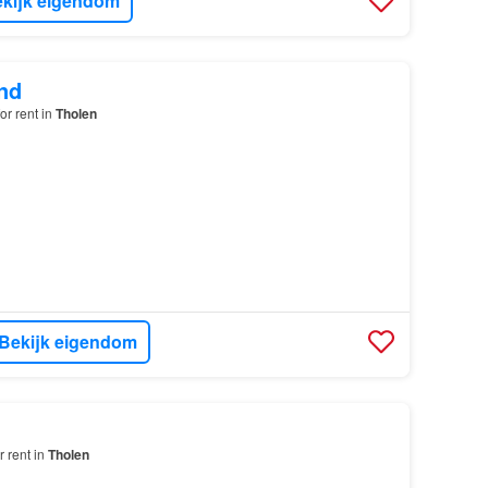
kijk eigendom
nd
or rent in
Tholen
Bekijk eigendom
r rent in
Tholen