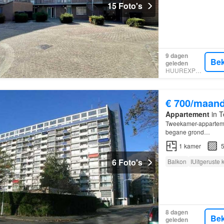
15 Foto's
9 dagen
Bek
geleden
HUUREXPERT
€ 700/maan
Appartement
in T
Tweekamer-appartemen
begane grond…
1
kamer
5
6 Foto's
Balkon
IUitgeruste
8 dagen
Bek
geleden