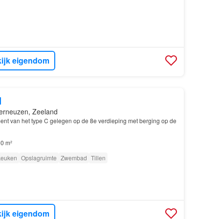
ijk eigendom
d
erneuzen, Zeeland
t van het type C gelegen op de 8e verdieping met berging op de
0 m²
 keuken
Opslagruimte
Zwembad
Tillen
ijk eigendom