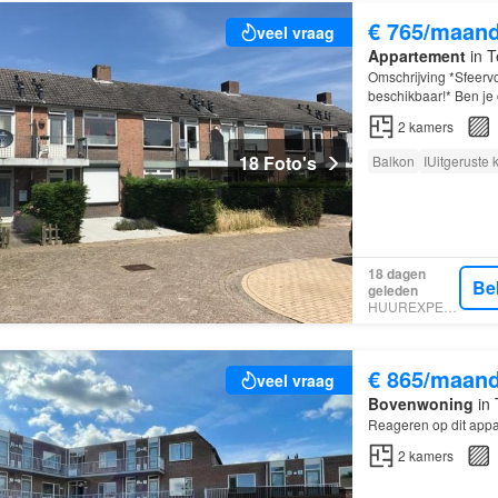
€ 765/maan
veel vraag
Appartement
in T
Omschrijving *Sfeervo
beschikbaar!* Ben je 
met alle voorziening
2
kamers
18 Foto's
Balkon
IUitgeruste
18 dagen
Be
geleden
HUUREXPERT
€ 865/maan
veel vraag
Bovenwoning
in 
Reageren op dit appa
2
kamers