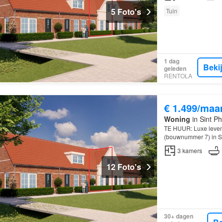
5 Foto's
Tuin
1 dag
Beki
geleden
RENTOLA
€ 1.499/maa
Woning
in Sint Ph
TE HUUR: Luxe leve
(bouwnummer 7) in Si
comfortabele, duurz
3
kamers
12 Foto's
30+ dagen