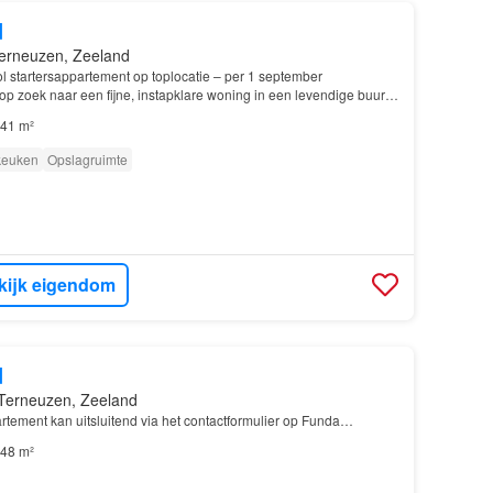
d
erneuzen, Zeeland
l startersappartement op toplocatie – per 1 september
op zoek naar een fijne, instapklare woning in een levendige buurt
en binnen handbereik? Dit leuke appartement…
41 m²
 keuken
Opslagruimte
kijk eigendom
d
Terneuzen, Zeeland
rtement kan uitsluitend via het contactformulier op Funda…
48 m²