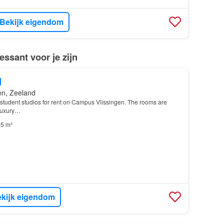
Bekijk eigendom
ssant voor je zijn
d
en, Zeeland
student studios for rent on Campus Vlissingen. The rooms are
luxury…
5 m²
kijk eigendom