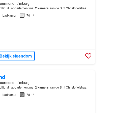
oermond, Limburg
d
ligt dit appartement met
2
kamers
aan de Sint Christoffelstraat
1
badkamer
70 m²
Bekijk eigendom
nd
oermond, Limburg
d
ligt dit appartement met
2
kamers
aan de Sint Christoffelstraat
1
badkamer
78 m²