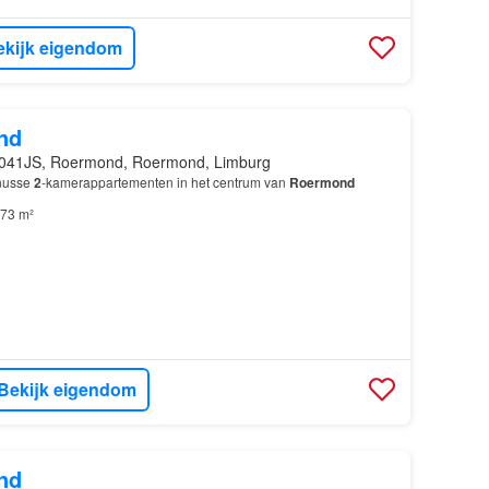
ekijk eigendom
nd
041JS, Roermond, Roermond, Limburg
knusse
2
-kamerappartementen in het centrum van
Roermond
73 m²
Bekijk eigendom
nd