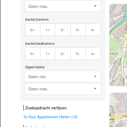
Geen max.
Aantal kamers
0+
1+
2+
3+
4+
Aantal badkamers
0+
1+
2+
3+
4+
Oppervlakte
Geen min.
Geen max.
Zoekopdracht verfijnen
Te Huur Appartement Herten (13)