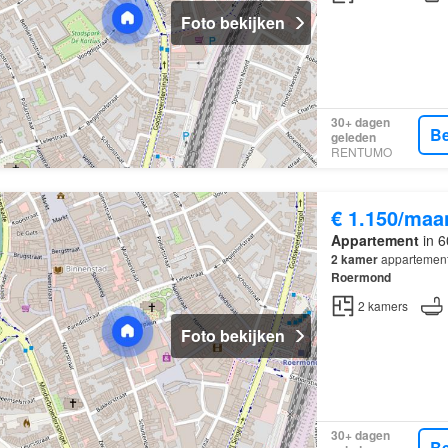
Foto bekijken
30+ dagen
Be
geleden
RENTUMO
€ 1.150/maa
Appartement
in 6
2
kamer
appartement 
Roermond
2
kamers
Foto bekijken
30+ dagen
Be