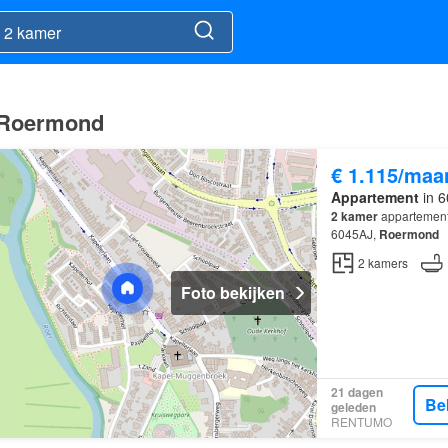
n Roermond
€ 1.115/maa
Appartement
in 6
2
kamer
appartement 
6045AJ,
Roermond
2
kamers
Foto bekijken
21 dagen
Be
geleden
RENTUMO