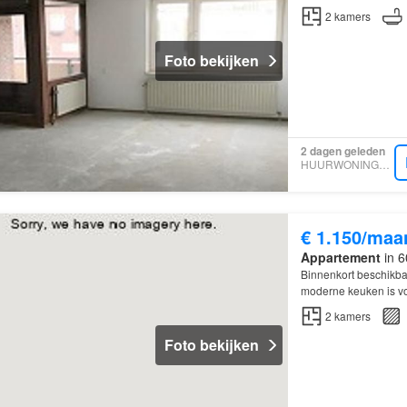
2
kamers
Foto bekijken
2 dagen geleden
HUURWONINGEN.SITE
€ 1.150/maa
Appartement
in 
Binnenkort beschikba
moderne keuken is v
2
kamers
Foto bekijken