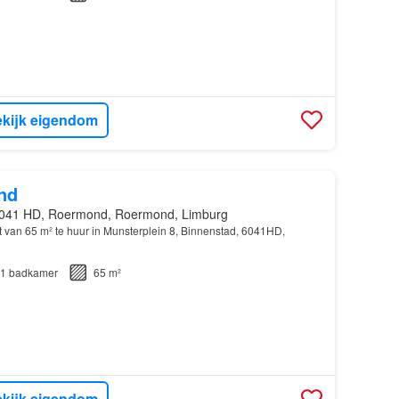
kijk eigendom
nd
041 HD, Roermond, Roermond, Limburg
van 65 m² te huur in Munsterplein 8, Binnenstad, 6041HD,
1
badkamer
65 m²
kijk eigendom