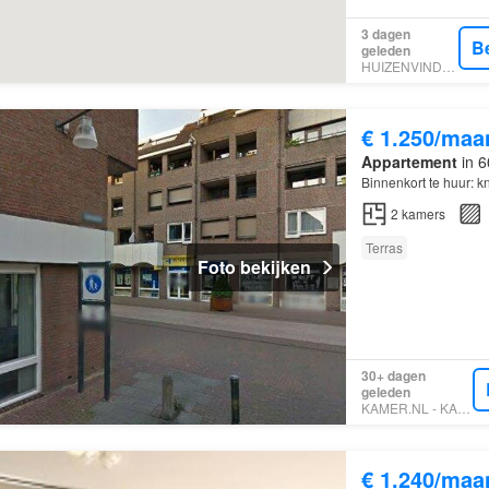
3 dagen
B
geleden
HUIZENVINDER.NL
€ 1.250/maa
Appartement
in 6
Binnenkort te huur: 
2
kamers
Terras
Foto bekijken
30+ dagen
geleden
KAMER.NL - KAMER NI
€ 1.240/maa