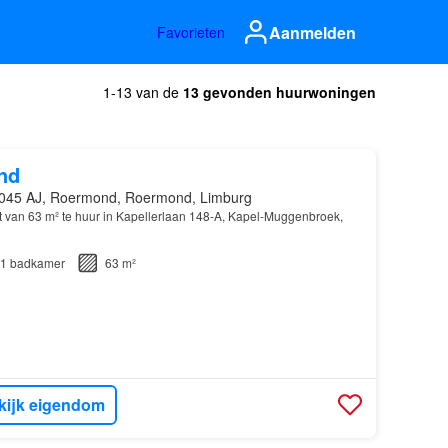
Aanmelden
Favorieten
1-13 van de
13 gevonden huurwoningen
nd
045 AJ, Roermond, Roermond, Limburg
van 63 m² te huur in Kapellerlaan 148-A, Kapel-Muggenbroek,
1
badkamer
63 m²
kijk eigendom