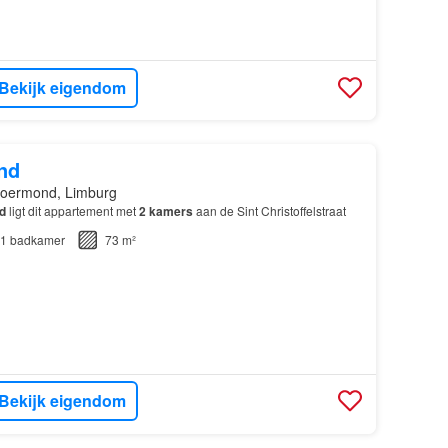
Bekijk eigendom
nd
oermond, Limburg
d
ligt dit appartement met
2
kamers
aan de Sint Christoffelstraat
1
badkamer
73 m²
Bekijk eigendom