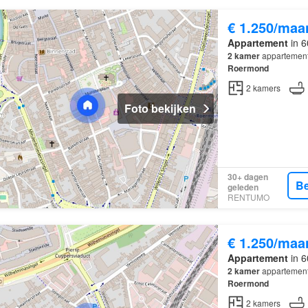
€ 1.250/maa
Appartement
in 6
2
kamer
appartement 
Roermond
2
kamers
Foto bekijken
30+ dagen
Be
geleden
RENTUMO
€ 1.250/maa
Appartement
in 6
2
kamer
appartement 
Roermond
2
kamers