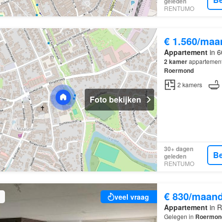
geleden
RENTUMO
€ 1.560/maa
Appartement
in 6
2
kamer
appartement 
Roermond
2
kamers
Foto bekijken
30+ dagen
Be
geleden
RENTUMO
€ 830/maan
veel vraag
Appartement
in R
Gelegen in
Roermon