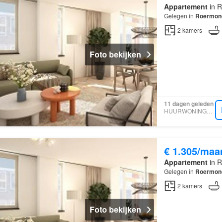
Appartement
in R
Gelegen in
Roermon
2
kamers
Foto bekijken
11 dagen geleden
HUURWONINGEN.SITE
€ 1.305/maa
Appartement
in R
Gelegen in
Roermon
2
kamers
Foto bekijken