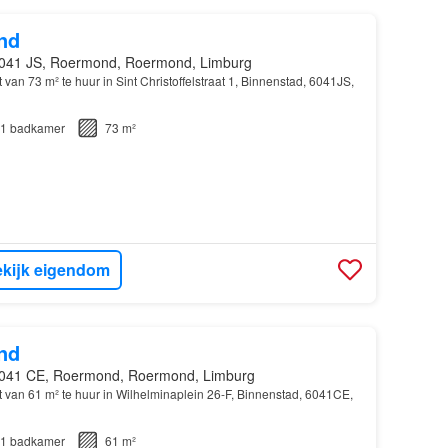
nd
041 JS, Roermond, Roermond, Limburg
van 73 m² te huur in Sint Christoffelstraat 1, Binnenstad, 6041JS,
1
badkamer
73 m²
kijk eigendom
nd
041 CE, Roermond, Roermond, Limburg
van 61 m² te huur in Wilhelminaplein 26-F, Binnenstad, 6041CE,
1
badkamer
61 m²