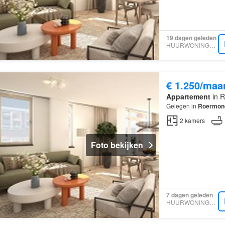
19 dagen geleden
HUURWONINGEN.SITE
€ 1.250/maa
Appartement
in R
Gelegen in
Roermon
2
kamers
Foto bekijken
7 dagen geleden
HUURWONINGEN.SITE