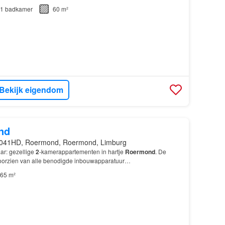
1
badkamer
60 m²
Bekijk eigendom
nd
6041HD, Roermond, Roermond, Limburg
ar: gezellige
2
-kamerappartementen in hartje
Roermond
. De
oorzien van alle benodigde inbouwapparatuur…
65 m²