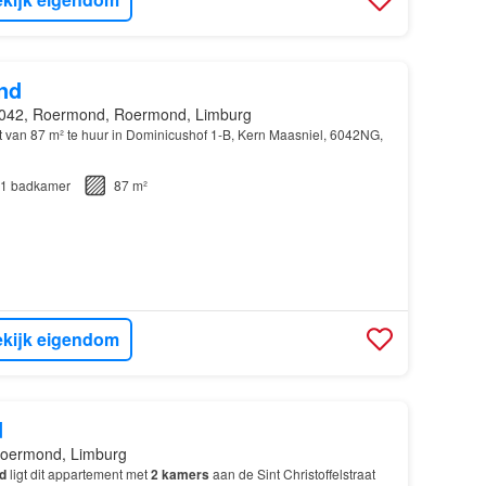
nd
042, Roermond, Roermond, Limburg
van 87 m² te huur in Dominicushof 1-B, Kern Maasniel, 6042NG,
1
badkamer
87 m²
kijk eigendom
d
oermond, Limburg
d
ligt dit appartement met
2
kamers
aan de Sint Christoffelstraat