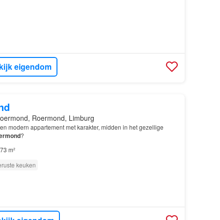
kijk eigendom
nd
Roermond, Roermond, Limburg
een modern appartement met karakter, midden in het gezellige
ermond
?
73 m²
eruste keuken