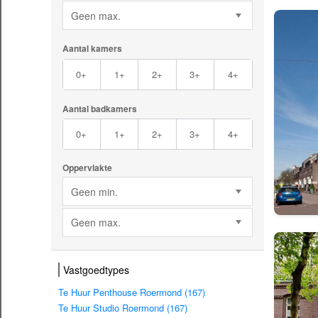
Geen max.
Aantal kamers
0+
1+
2+
3+
4+
Aantal badkamers
0+
1+
2+
3+
4+
Oppervlakte
Geen min.
Geen max.
Vastgoedtypes
Te Huur Penthouse Roermond (167)
Te Huur Studio Roermond (167)