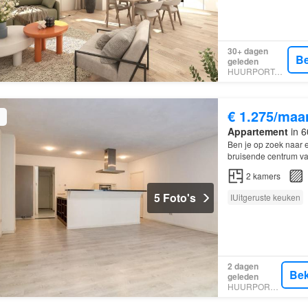
30+ dagen
Be
geleden
HUURPORTAAL
€ 1.275/maa
Appartement
in 6
Ben je op zoek naar
bruisende centrum v
2
kamers
5 Foto's
IUitgeruste keuken
2 dagen
Bek
geleden
HUURPORTAAL