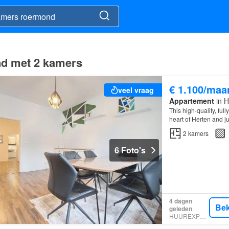
nd met 2 kamers
€ 1.100/maa
veel vraag
Appartement
in H
This high-quality, full
heart of Herten and j
area…
2
kamers
6 Foto's
4 dagen
Bek
geleden
HUUREXPERT