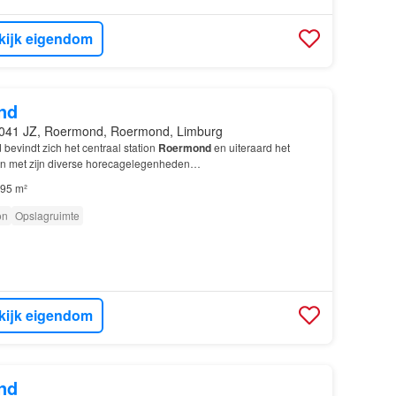
kijk eigendom
nd
041 JZ, Roermond, Roermond, Limburg
bevindt zich het centraal station
Roermond
en uiteraard het
ein met zijn diverse horecagelegenheden…
95 m²
on
Opslagruimte
kijk eigendom
nd