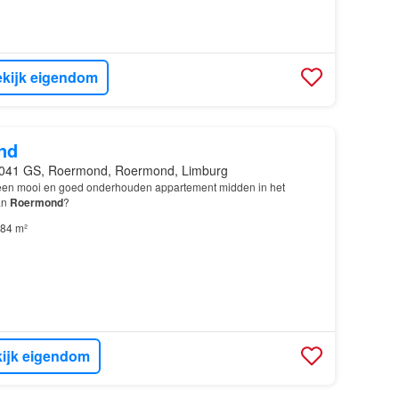
kijk eigendom
nd
041 GS, Roermond, Roermond, Limburg
 een mooi en goed onderhouden appartement midden in het
an
Roermond
?
84 m²
ijk eigendom