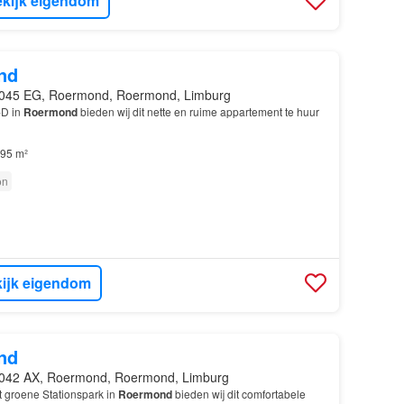
kijk eigendom
nd
045 EG, Roermond, Roermond, Limburg
D in
Roermond
bieden wij dit nette en ruime appartement te huur
95 m²
on
ijk eigendom
nd
042 AX, Roermond, Roermond, Limburg
t groene Stationspark in
Roermond
bieden wij dit comfortabele