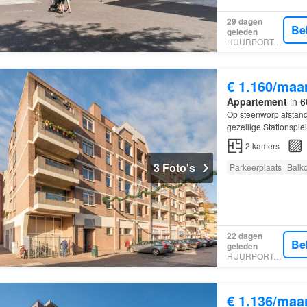
29 dagen
Be
geleden
HUURPORTAAL
€ 1.160/maa
Appartement
in 6
Op steenworp afstand 
gezellige Stationspl
2
kamers
3 Foto's
Parkeerplaats
Balk
22 dagen
Be
geleden
HUURPORTAAL
€ 1.136/maa