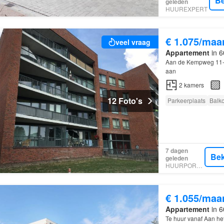
Be
geleden
HUUREXPERT
€ 1.075/maa
veel vraag
Appartement
in 6
Aan de Kempweg 11-
aan
2
kamers
12 Foto's
Parkeerplaats
Balk
7 dagen
Bek
geleden
HUURPORTAAL
€ 1.055/maa
Appartement
in 6
Te huur vanaf Aan he