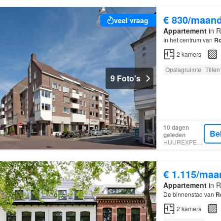
€ 830/maan
veel vraag
Appartement
in 
In het centrum van
R
2
kamers
Opslagruimte
Tillen
9 Foto's
10 dagen
Be
geleden
HUUREXPERT
€ 1.115/maa
Appartement
in 
De binnenstad van
R
2
kamers