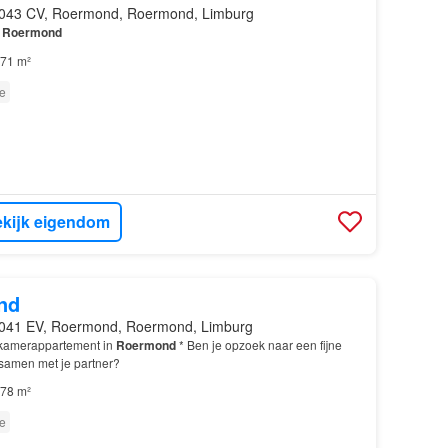
043 CV, Roermond, Roermond, Limburg
n
Roermond
71 m²
e
kijk eigendom
nd
041 EV, Roermond, Roermond, Limburg
amerappartement in
Roermond
* Ben je opzoek naar een fijne
 samen met je partner?
78 m²
e