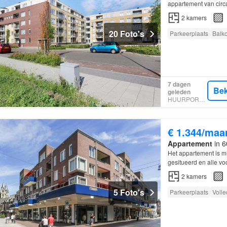
appartement van circ
2
kamers
20 Foto's
Parkeerplaats
Balk
7 dagen
Bek
geleden
HUURPORTAAL
€ 1.344/maa
Appartement
in 6
Het appartement is m
gesitueerd en alle voo
2
kamers
5 Foto's
Parkeerplaats
Volle