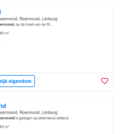
d
Roermond, Roermond, Limburg
oermond
, op de hoek van de St…
60 m²
kijk eigendom
nd
Roermond, Roermond, Limburg
oermond
is gelegen op steenworp afstand
63 m²