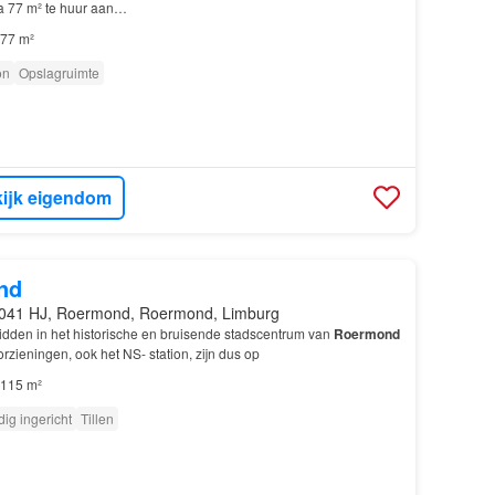
a 77 m² te huur aan…
77 m²
on
Opslagruimte
ijk eigendom
nd
041 HJ, Roermond, Roermond, Limburg
idden in het historische en bruisende stadscentrum van
Roermond
rzieningen, ook het NS- station, zijn dus op
115 m²
dig ingericht
Tillen