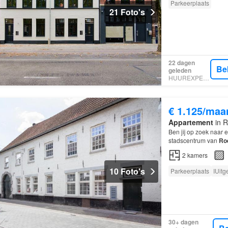
Parkeerplaats
21 Foto's
22 dagen
Be
geleden
HUUREXPERT
€ 1.125/maa
Appartement
in 
Ben jij op zoek naar 
stadscentrum van
Ro
2
kamers
10 Foto's
Parkeerplaats
IUitg
30+ dagen