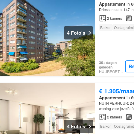
Appartement
in 6
Driessenstraat 147 i
2
kamers
Balkon
Opslagruimt
4 Foto's
30+ dagen
Be
geleden
HUURPORTAAL
€ 1.305/maa
Appartement
in 6
NU IN VERHUUR: 2-k
woning voor jezelf of
2
kamers
4 Foto's
Balkon
Opslagruimt