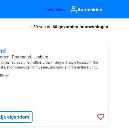
Aanmelden
Favorieten
1-30 van de
60 gevonden huurwoningen
nd
erten, Roermond, Limburg
y furnished apartment offers urban living with style located in the
ust a short commute from Essen, Bochum, and the entire Ruhr
85 m²
ijk eigendom