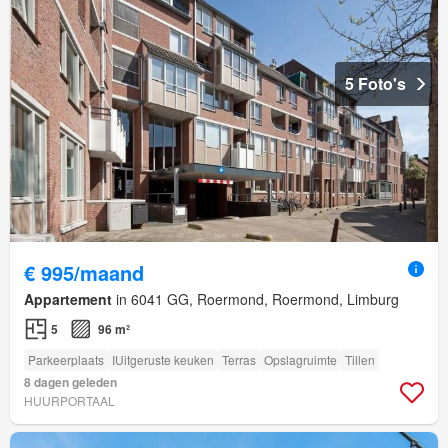
5 Foto's
€ 995/maand
Appartement
in 6041 GG, Roermond, Roermond, Limburg
5
96 m²
Parkeerplaats
IUitgeruste keuken
Terras
Opslagruimte
Tillen
8 dagen geleden
HUURPORTAAL