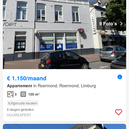
9 Foto's
€ 1.150/maand
Appartement
in Roermond, Roermond, Limburg
3
100 m²
IUitgeruste keuken
6 dagen geleden
HUUREXPERT