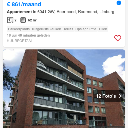
€ 861/maand
Appartement
in 6041 GW, Roermond, Roermond, Limburg
2
62 m²
Parkeerplaats
IUitgeruste keuken
Terras
Opslagruimte
Tillen
18 uur 48 minuten geleden
HUURPORTAAL
12 Foto's