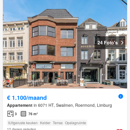
24 Foto's
€ 1.100/maand
Appartement
in 6071 HT, Swalmen, Roermond, Limburg
3
76 m²
IUitgeruste keuken
Kelder
Terras
Opslagruimte
12 dagen geleden