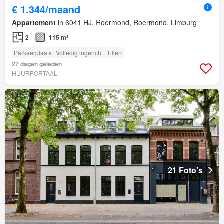
€ 1.344/maand
Appartement
in 6041 HJ, Roermond, Roermond, Limburg
2
115 m²
Parkeerplaats
Volledig ingericht
Tillen
27 dagen geleden
HUURPORTAAL
21 Foto's