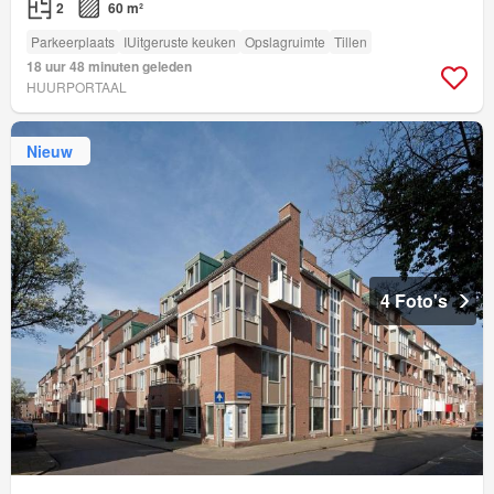
2
60 m²
Parkeerplaats
IUitgeruste keuken
Opslagruimte
Tillen
18 uur 48 minuten geleden
HUURPORTAAL
Nieuw
4 Foto's