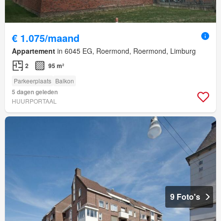
€ 1.075/maand
Appartement
in 6045 EG, Roermond, Roermond, Limburg
2
95 m²
Parkeerplaats
Balkon
5 dagen geleden
HUURPORTAAL
9 Foto's