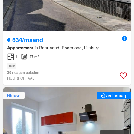
€ 634/maand
Appartement
in Roermond, Roermond, Limburg
1
47 m²
Tuin
30+ dagen geleden
HUURPORTAAL
Nieuw
veel vraag