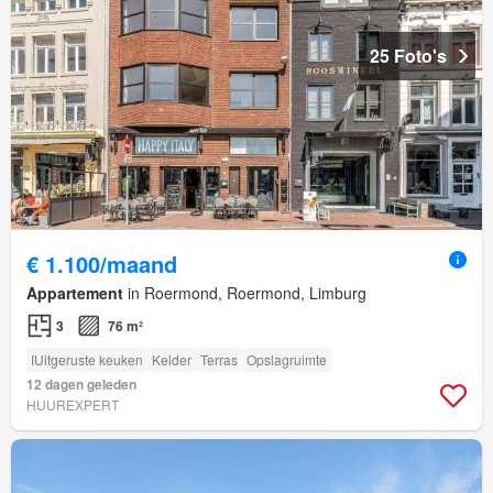
25 Foto's
€ 1.100/maand
Appartement
in Roermond, Roermond, Limburg
3
76 m²
IUitgeruste keuken
Kelder
Terras
Opslagruimte
12 dagen geleden
HUUREXPERT