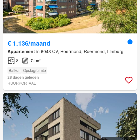
€ 1.136/maand
Appartement
in 6043 CV, Roermond, Roermond, Limburg
2
71 m²
Balkon
Opslagruimte
28 dagen geleden
HUURPORTAAL