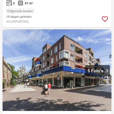
2
61 m²
IUitgeruste keuken
19 dagen geleden
HUURPORTAAL
5 Foto's