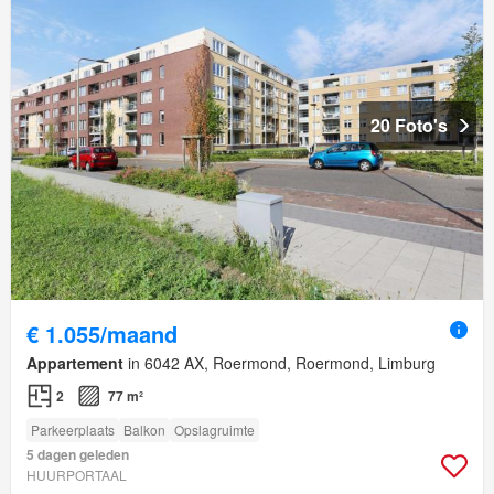
20 Foto's
€ 1.055/maand
Appartement
in 6042 AX, Roermond, Roermond, Limburg
2
77 m²
Parkeerplaats
Balkon
Opslagruimte
5 dagen geleden
HUURPORTAAL