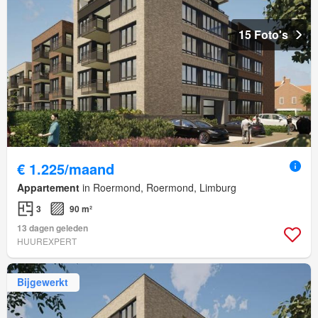
15 Foto's
€ 1.225/maand
Appartement
in Roermond, Roermond, Limburg
3
90 m²
13 dagen geleden
HUUREXPERT
Bijgewerkt