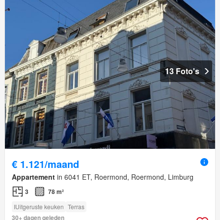
13 Foto's
€ 1.121/maand
Appartement
in 6041 ET, Roermond, Roermond, Limburg
3
78 m²
IUitgeruste keuken
Terras
30+ dagen geleden