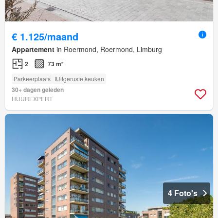
€ 1.125/maand
Appartement
in Roermond, Roermond, Limburg
2
73 m²
Parkeerplaats
IUitgeruste keuken
30+ dagen geleden
HUUREXPERT
4 Foto's