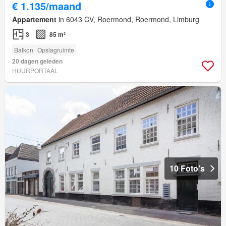
€ 1.135/maand
Appartement
in 6043 CV, Roermond, Roermond, Limburg
3
85 m²
Balkon
Opslagruimte
20 dagen geleden
HUURPORTAAL
10 Foto's