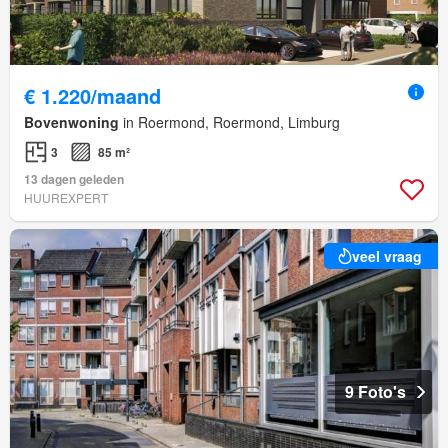
€ 1.220/maand
Bovenwoning
in Roermond, Roermond, Limburg
3
85 m²
13 dagen geleden
HUUREXPERT
veel vraag
9 Foto's