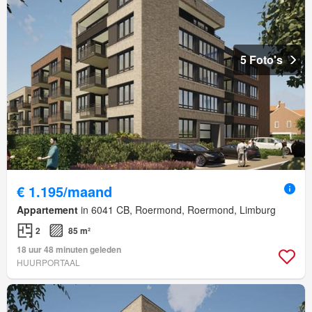
5 Foto's
€ 1.195/maand
Appartement
in 6041 CB, Roermond, Roermond, Limburg
2
85 m²
18 uur 48 minuten geleden
HUURPORTAAL