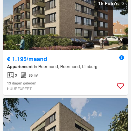
15 Foto's
€ 1.195/maand
Appartement
in Roermond, Roermond, Limburg
3
85 m²
13 dagen geleden
HUUREXPERT