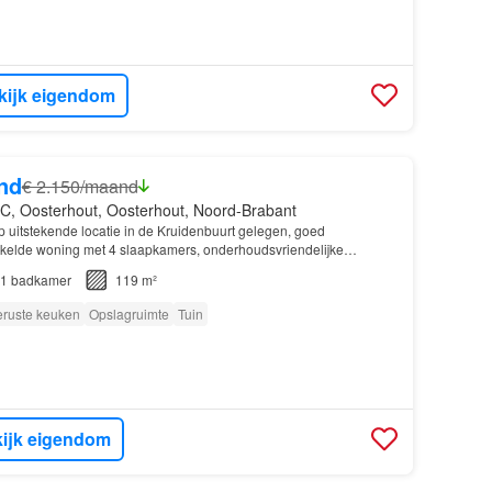
kijk eigendom
nd
€ 2.150/maand
C, Oosterhout, Oosterhout, Noord-Brabant
p uitstekende locatie in de Kruidenbuurt gelegen, goed
elde woning met 4 slaapkamers, onderhoudsvriendelijke
privacy en achterom…
1
badkamer
119 m²
eruste keuken
Opslagruimte
Tuin
ijk eigendom