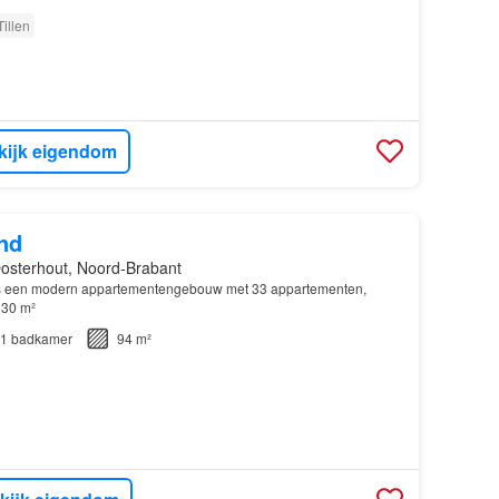
Tillen
kijk eigendom
nd
osterhout, Noord-Brabant
is een modern appartementengebouw met 33 appartementen,
130 m²
1
badkamer
94 m²