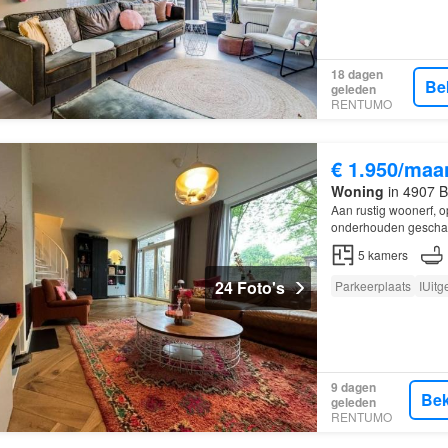
18 dagen
Be
geleden
RENTUMO
€ 1.950/maa
Woning
in 4907 B
Aan rustig woonerf, o
onderhouden geschak
achtertuin met veel 
5
kamers
24 Foto's
Parkeerplaats
IUitg
9 dagen
Bek
geleden
RENTUMO