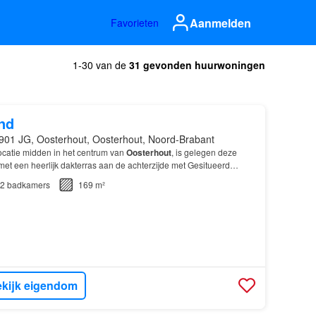
Aanmelden
Favorieten
1-30 van de
31 gevonden huurwoningen
nd
901 JG, Oosterhout, Oosterhout, Noord-Brabant
ocatie midden in het centrum van
Oosterhout
, is gelegen deze
et een heerlijk dakterras aan de achterzijde met Gesitueerd
ige winkelcentrum van
Oosterhout
.…
2
badkamers
169 m²
kijk eigendom