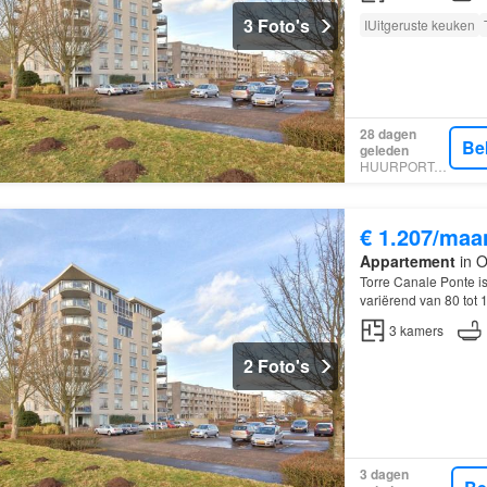
3 Foto's
IUitgeruste keuken
28 dagen
Be
geleden
HUURPORTAAL
€ 1.207/maa
Appartement
in O
Torre Canale Ponte 
variërend van 80 tot 
3
kamers
2 Foto's
3 dagen