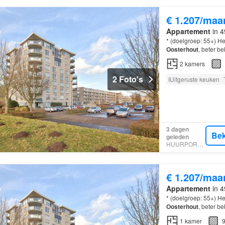
€ 1.207/maa
Appartement
in 4
* (doelgroep: 55+) 
Oosterhout
, beter b
2
kamers
2 Foto's
IUitgeruste keuken
3 dagen
Bek
geleden
HUURPORTAAL
€ 1.207/maa
Appartement
in 4
* (doelgroep: 55+) 
Oosterhout
, beter b
1
kamer
9