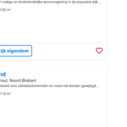
rustige en kindvriendelijke woonomgeving in de populaire wijk
eze verrassend ruime tussenwoning met…
125 m²
ijk eigendom
nd
hout, Noord-Brabant
 bedoeld voor validatiedoeleinden en moet niet worden gewijzigd…
119 m²