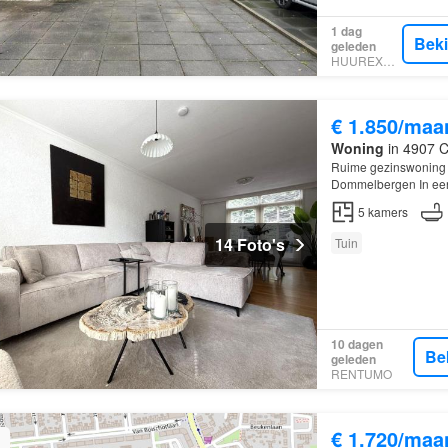
1 dag
Bek
geleden
HUUREXPERT
€ 1.850/maa
Woning
in 4907 C
Ruime gezinswoning me
Dommelbergen In een 
Dommelbergen ligt d
5
kamers
14 Foto's
Tuin
10 dagen
Be
geleden
RENTUMO
€ 1.720/maa