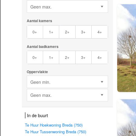
Geen max.
Aantal kamers
0+
1+
2+
3+
4+
Aantal badkamers
0+
1+
2+
3+
4+
Oppervlakte
Geen min.
Geen max.
In de buurt
Te Huur Hoekwoning Breda (750)
Te Huur Tussenwoning Breda (750)