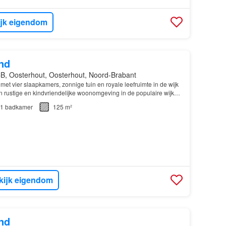
ijk eigendom
nd
B, Oosterhout, Oosterhout, Noord-Brabant
t vier slaapkamers, zonnige tuin en royale leefruimte in de wijk
rustige en kindvriendelijke woonomgeving in de populaire wijk
eze verrassend ruime tussenwoning met…
1
badkamer
125 m²
kijk eigendom
nd