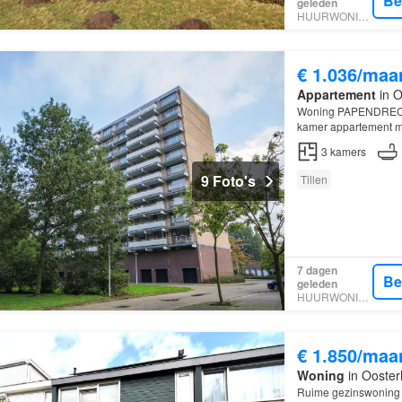
Be
geleden
HUURWONINGEN
€ 1.036/maa
Appartement
in O
Woning PAPENDRECHT Z
kamer appartement met
3
kamers
9 Foto's
Tillen
7 dagen
Be
geleden
HUURWONINGEN
€ 1.850/maa
Woning
in Ooster
Ruime gezinswoning me