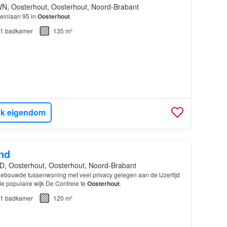
N, Oosterhout, Oosterhout, Noord-Brabant
einlaan 95 in
Oosterhout
1
badkamer
135 m²
jk eigendom
nd
D, Oosterhout, Oosterhout, Noord-Brabant
tgebouwde tussenwoning met veel privacy gelegen aan de IJzertijd
 de populaire wijk De Contreie te
Oosterhout
.
1
badkamer
120 m²