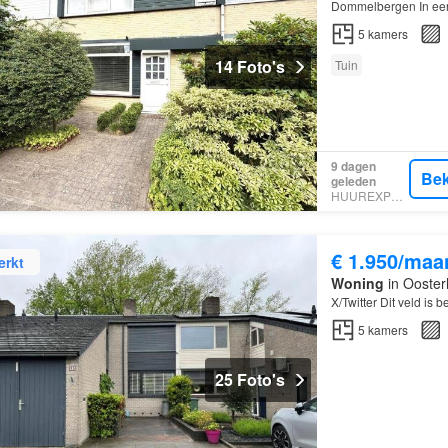
Dommelbergen In een 
Dommelbergen ligt d
5
kamers
14 Foto's
Tuin
9 dagen
Bek
geleden
HUUREXPERT
€ 1.950/maa
erkt
Woning
in Ooster
X/Twitter Dit veld is
5
kamers
25 Foto's