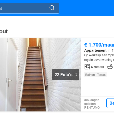
out
€ 1.700/maa
Appartement
in 4
Op werkelijk een topl
royale bovenwoning m
midden in het gezell
6
kamers
22 Foto's
Balkon
Terras
30+ dagen
Be
geleden
RENTUMO