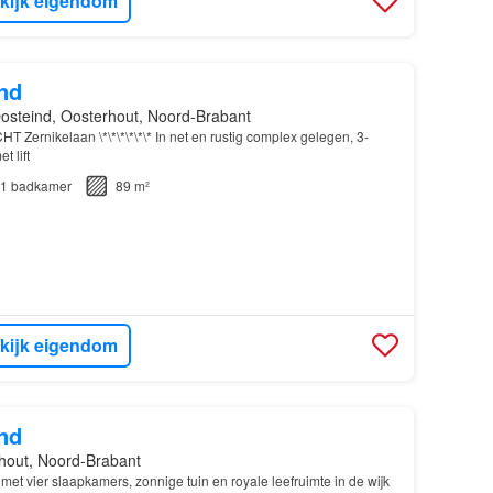
kijk eigendom
nd
osteind, Oosterhout, Noord-Brabant
ernikelaan \*\*\*\*\*\* In net en rustig complex gelegen, 3-
 lift
1
badkamer
89 m²
kijk eigendom
nd
hout, Noord-Brabant
t vier slaapkamers, zonnige tuin en royale leefruimte in de wijk