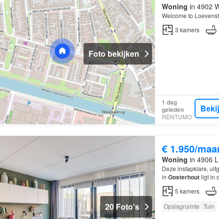
Woning
in 4902 W
Welcome to Loevenst
3
kamers
Foto bekijken
1 dag
Beki
geleden
RENTUMO
€ 1.950/maa
Woning
in 4906 L
Deze instapklare, ui
in
Oosterhout
ligt in
5
kamers
20 Foto's
Opslagruimte
Tuin