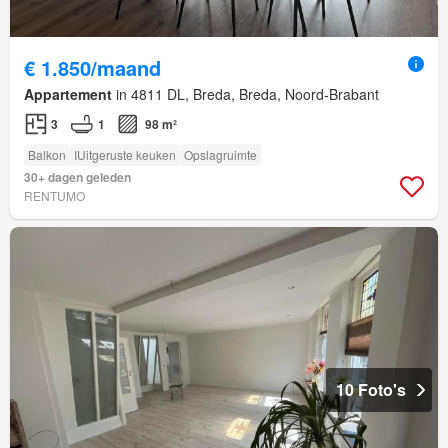
€ 1.850/maand
Appartement
in 4811 DL, Breda, Breda, Noord-Brabant
3
1
98 m²
Balkon
IUitgeruste keuken
Opslagruimte
30+ dagen geleden
RENTUMO
10 Foto's