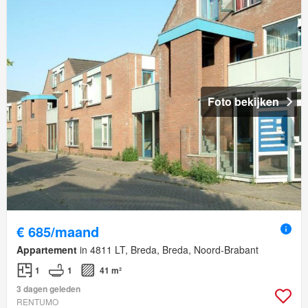
Foto bekijken
€ 685/maand
Appartement
in 4811 LT, Breda, Breda, Noord-Brabant
1
1
41 m²
3 dagen geleden
RENTUMO