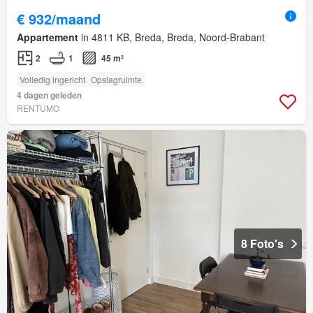
€ 932/maand
Appartement
in 4811 KB, Breda, Breda, Noord-Brabant
2
1
45 m²
Volledig ingericht
Opslagruimte
4 dagen geleden
RENTUMO
8 Foto's