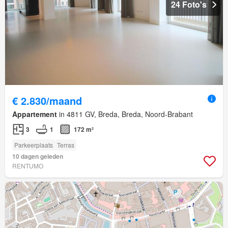
24 Foto's
€ 2.830/maand
Appartement
in 4811 GV, Breda, Breda, Noord-Brabant
3
1
172 m²
Parkeerplaats
Terras
10 dagen geleden
RENTUMO