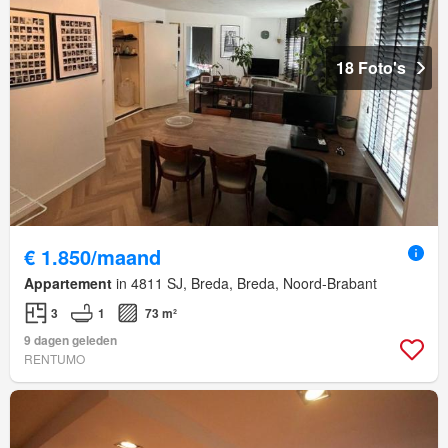
18 Foto's
€ 1.850/maand
Appartement
in 4811 SJ, Breda, Breda, Noord-Brabant
3
1
73 m²
9 dagen geleden
RENTUMO