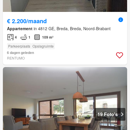
€ 2.200/maand
Appartement
in 4812 GE, Breda, Breda, Noord-Brabant
4
1
109 m²
Parkeerplaats
Opslagruimte
6 dagen geleden
RENTUMO
19 Foto's