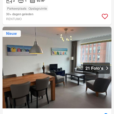
3
1
93 m²
Parkeerplaats
Opslagruimte
30+ dagen geleden
RENTUMO
Nieuw
21 Foto's