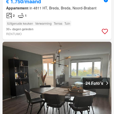
€ 1.750/maand
Appartement
in 4811 HT, Breda, Breda, Noord-Brabant
2
1
IUitgeruste keuken
Verwarming
Terras
Tuin
30+ dagen geleden
RENTUMO
24 Foto's