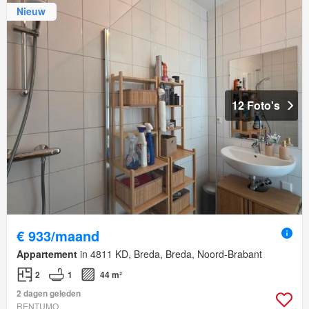
Nieuw
12 Foto's
€ 933/maand
Appartement
in 4811 KD, Breda, Breda, Noord-Brabant
2
1
44 m²
2 dagen geleden
RENTUMO