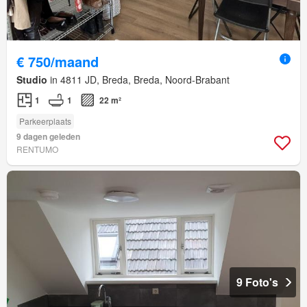
€ 750/maand
Studio
in 4811 JD, Breda, Breda, Noord-Brabant
1
1
22 m²
Parkeerplaats
9 dagen geleden
RENTUMO
9 Foto's