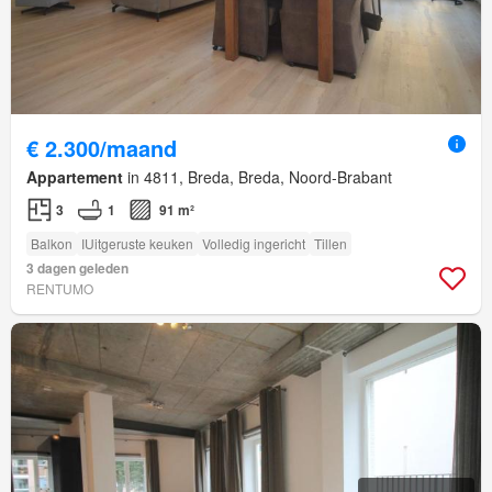
€ 2.300/maand
Appartement
in 4811, Breda, Breda, Noord-Brabant
3
1
91 m²
Balkon
IUitgeruste keuken
Volledig ingericht
Tillen
3 dagen geleden
RENTUMO