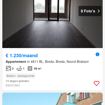
8 Foto's
€ 1.230/maand
Appartement
in 4811 BL, Breda, Breda, Noord-Brabant
3
1
99 m²
Balkon
Opslagruimte
14 dagen geleden
RENTUMO