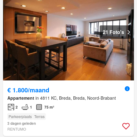
21 Foto's
€ 1.800/maand
Appartement
in 4811 KC, Breda, Breda, Noord-Brabant
2
1
75 m²
Parkeerplaats
Terras
3 dagen geleden
RENTUMO