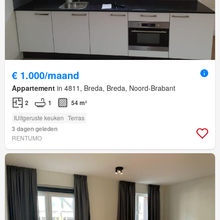
€ 1.000/maand
Appartement
in 4811, Breda, Breda, Noord-Brabant
2
1
54 m²
IUitgeruste keuken
Terras
3 dagen geleden
RENTUMO