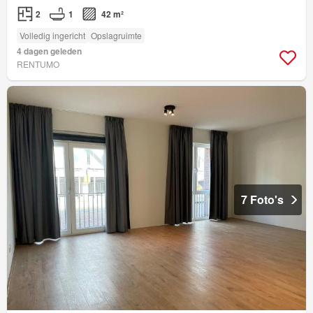
2
1
42 m²
Volledig ingericht
Opslagruimte
4 dagen geleden
RENTUMO
7 Foto's