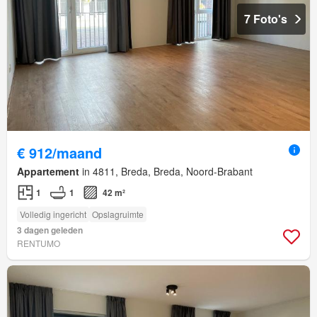
7 Foto's
€ 912/maand
Appartement
in 4811, Breda, Breda, Noord-Brabant
1
1
42 m²
Volledig ingericht
Opslagruimte
3 dagen geleden
RENTUMO