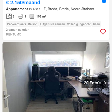
€ 2.150/maand
Appartement
in 4811 JZ, Breda, Breda, Noord-Brabant
3
1
102 m²
Parkeerplaats
Balkon
IUitgeruste keuken
Volledig ingericht
Tillen
2 dagen geleden
RENTUMO
20 Foto's