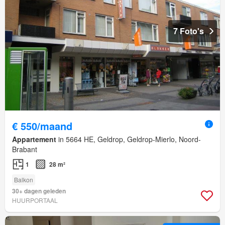
7 Foto's
€ 550/maand
Appartement
in 5664 HE, Geldrop, Geldrop-Mierlo, Noord-
Brabant
1
28 m²
Balkon
30+ dagen geleden
HUURPORTAAL