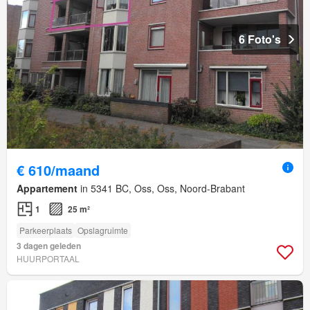
6 Foto's
€ 610/maand
Appartement
in 5341 BC, Oss, Oss, Noord-Brabant
1
25 m²
Parkeerplaats
Opslagruimte
3 dagen geleden
HUURPORTAAL