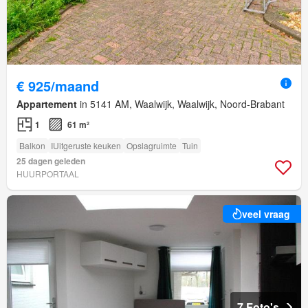
€ 925/maand
Appartement
in 5141 AM, Waalwijk, Waalwijk, Noord-Brabant
1
61 m²
Balkon
IUitgeruste keuken
Opslagruimte
Tuin
25 dagen geleden
HUURPORTAAL
veel vraag
7 Foto's