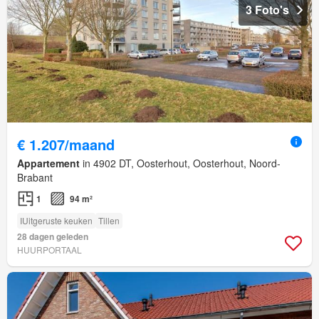
3 Foto's
€ 1.207/maand
Appartement
in 4902 DT, Oosterhout, Oosterhout, Noord-
Brabant
1
94 m²
IUitgeruste keuken
Tillen
28 dagen geleden
HUURPORTAAL