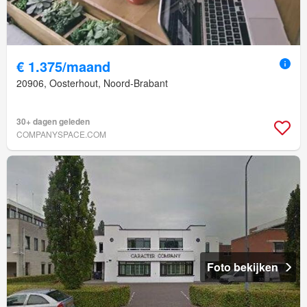
€ 1.375/maand
20906, Oosterhout, Noord-Brabant
30+ dagen geleden
COMPANYSPACE.COM
Foto bekijken