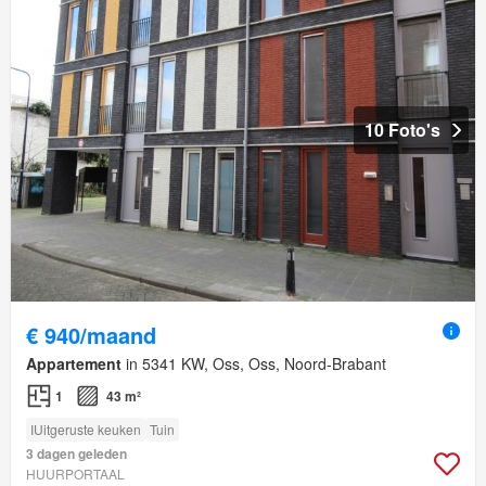
10 Foto's
€ 940/maand
Appartement
in 5341 KW, Oss, Oss, Noord-Brabant
1
43 m²
IUitgeruste keuken
Tuin
3 dagen geleden
HUURPORTAAL