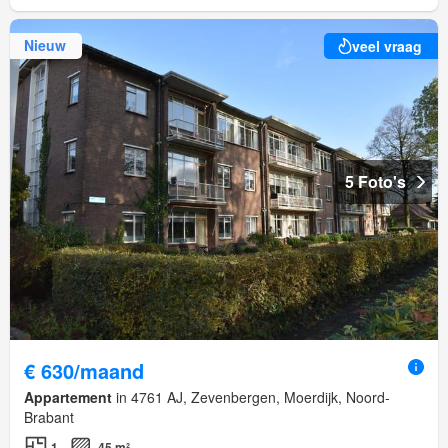
Nieuw
veel vraag
5 Foto's
€ 630/maand
Appartement
in 4761 AJ, Zevenbergen, Moerdijk, Noord-
Brabant
1
45 m²