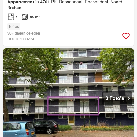
Appartement
in 4701 PK, Roosendaal, Roosendaal, Noord-
Brabant
1
35 m²
Terras
30+ dagen geleden
HUURPORTAAL
3 Foto's