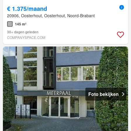
€ 1.375/maand
20906, Oosterhout, Oosterhout, Noord-Brabant
145 m²
30+ dagen geleden
COMPANYSPACE.COM
Foto bekijken