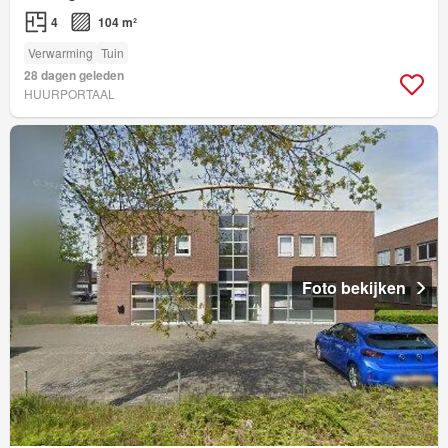
4
104 m²
Verwarming
Tuin
28 dagen geleden
HUURPORTAAL
Foto bekijken