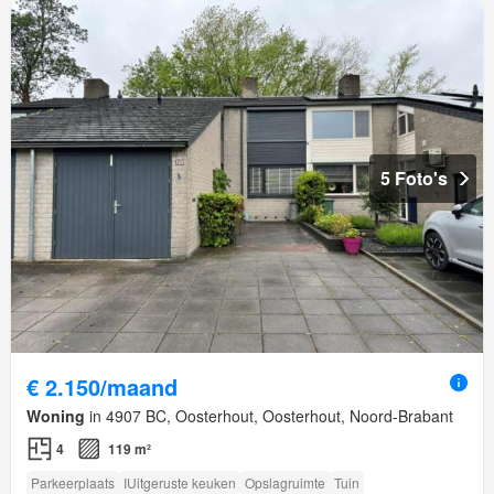
5 Foto's
€ 2.150/maand
Woning
in 4907 BC, Oosterhout, Oosterhout, Noord-Brabant
4
119 m²
Parkeerplaats
IUitgeruste keuken
Opslagruimte
Tuin