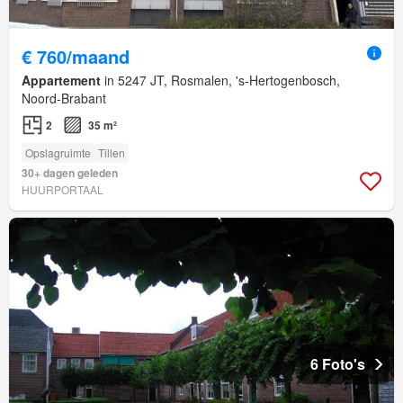
€ 760/maand
Appartement
in 5247 JT, Rosmalen, 's-Hertogenbosch,
Noord-Brabant
2
35 m²
Opslagruimte
Tillen
30+ dagen geleden
HUURPORTAAL
6 Foto's