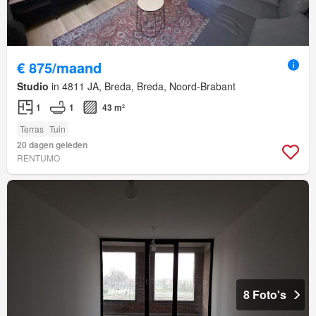
€ 875/maand
Studio
in 4811 JA, Breda, Breda, Noord-Brabant
1
1
43 m²
Terras
Tuin
20 dagen geleden
RENTUMO
8 Foto's