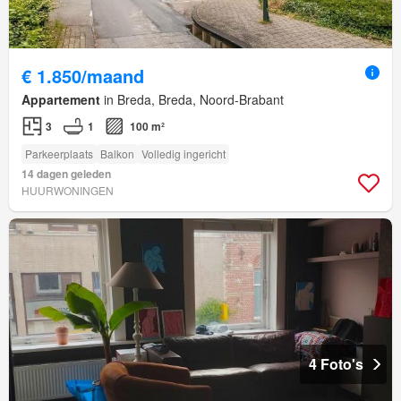
€ 1.850/maand
Appartement
in Breda, Breda, Noord-Brabant
3
1
100 m²
Parkeerplaats
Balkon
Volledig ingericht
14 dagen geleden
HUURWONINGEN
4 Foto's