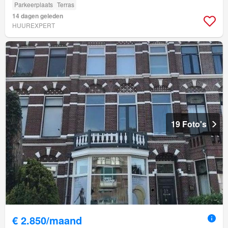
Parkeerplaats
Terras
14 dagen geleden
HUUREXPERT
19 Foto's
€ 2.850/maand