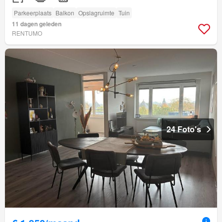
Parkeerplaats
Balkon
Opslagruimte
Tuin
11 dagen geleden
RENTUMO
24 Foto's