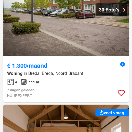
30 Foto's
€ 1.300/maand
Woning
in Breda, Breda, Noord-Brabant
4
111 m²
7 dagen geleden
HUUREXPERT
veel vraag