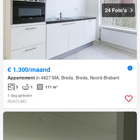
24 Foto's
€ 1.300/maand
Appartement
in 4827 MA, Breda, Breda, Noord-Brabant
3
1
111 m²
1 dag geleden
RENTUMO