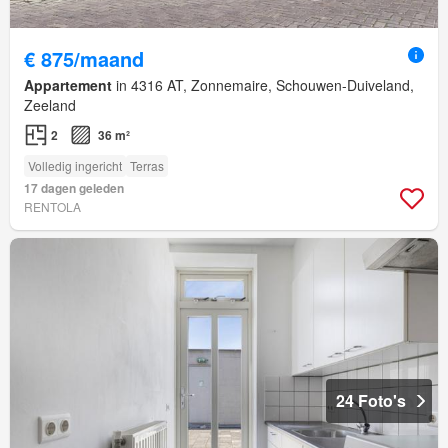
€ 875/maand
Appartement
in 4316 AT, Zonnemaire, Schouwen-Duiveland,
Zeeland
2
36 m²
Volledig ingericht
Terras
17 dagen geleden
RENTOLA
24 Foto's