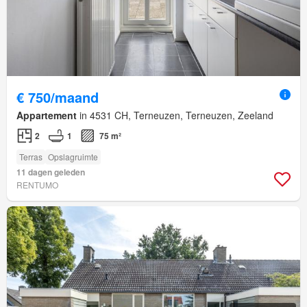
€ 750/maand
Appartement
in 4531 CH, Terneuzen, Terneuzen, Zeeland
2
1
75 m²
Terras
Opslagruimte
11 dagen geleden
RENTUMO