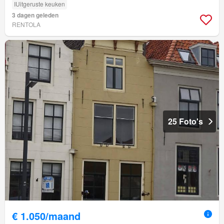
IUitgeruste keuken
3 dagen geleden
RENTOLA
25 Foto's
€ 1.050/maand