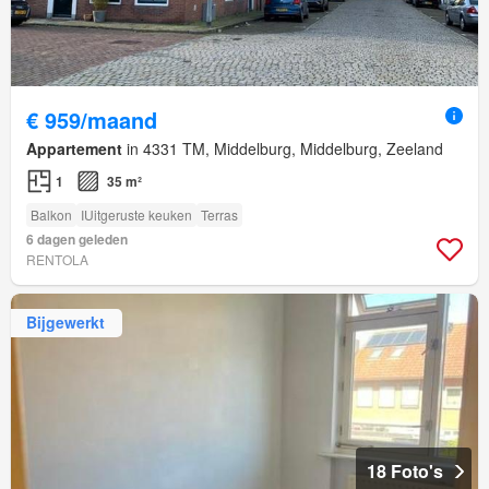
€ 959/maand
Appartement
in 4331 TM, Middelburg, Middelburg, Zeeland
1
35 m²
Balkon
IUitgeruste keuken
Terras
6 dagen geleden
RENTOLA
Bijgewerkt
18 Foto's