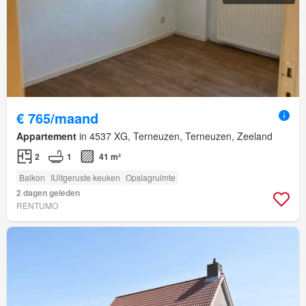
€ 765/maand
Appartement
in 4537 XG, Terneuzen, Terneuzen, Zeeland
2
1
41 m²
Balkon
IUitgeruste keuken
Opslagruimte
2 dagen geleden
RENTUMO