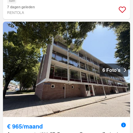
Tuin
7 dagen geleden
RENTOLA
6 Foto's
€ 965/maand