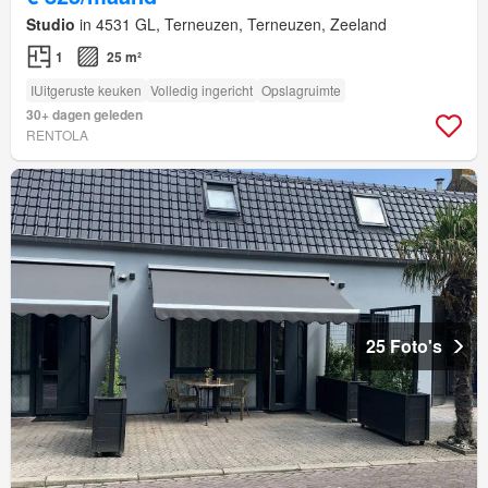
Studio
in 4531 GL, Terneuzen, Terneuzen, Zeeland
1
25 m²
IUitgeruste keuken
Volledig ingericht
Opslagruimte
30+ dagen geleden
RENTOLA
25 Foto's