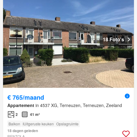
18 Foto's
€ 765/maand
Appartement
in 4537 XG, Terneuzen, Terneuzen, Zeeland
2
41 m²
Balkon
IUitgeruste keuken
Opslagruimte
18 dagen geleden
RENTOLA