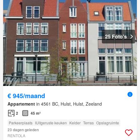
25 Foto's
€ 945/maand
Appartement
in 4561 BC, Hulst, Hulst, Zeeland
2
45 m²
Parkeerplaats
IUitgeruste keuken
Kelder
Terras
Opslagruimte
23 dagen geleden
RENTOLA