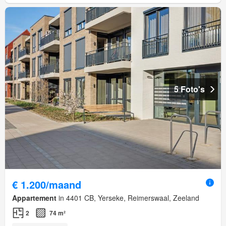
5 Foto's
€ 1.200/maand
Appartement
in 4401 CB, Yerseke, Reimerswaal, Zeeland
2
74 m²