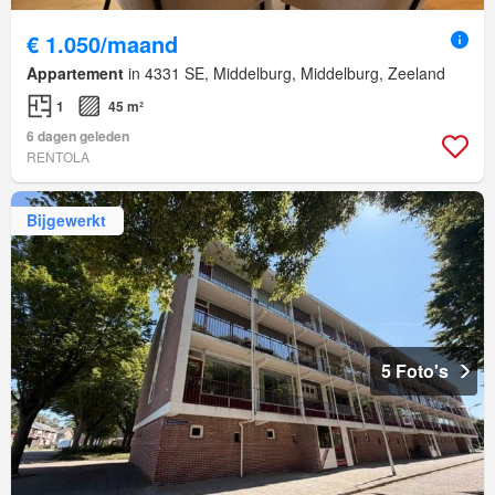
€ 1.050/maand
Appartement
in 4331 SE, Middelburg, Middelburg, Zeeland
1
45 m²
6 dagen geleden
RENTOLA
Bijgewerkt
5 Foto's