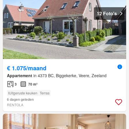
12 Foto's
€ 1.075/maand
Appartement
in 4373 BC, Biggekerke, Veere, Zeeland
3
70 m²
IUitgeruste keuken
Terras
6 dagen geleden
RENTOLA