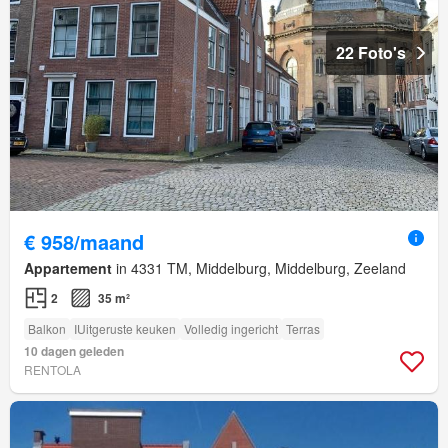
22 Foto's
€ 958/maand
Appartement
in 4331 TM, Middelburg, Middelburg, Zeeland
2
35 m²
Balkon
IUitgeruste keuken
Volledig ingericht
Terras
10 dagen geleden
RENTOLA