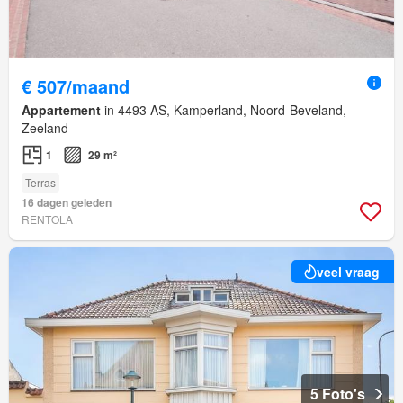
€ 507/maand
Appartement
in 4493 AS, Kamperland, Noord-Beveland,
Zeeland
1
29 m²
Terras
16 dagen geleden
RENTOLA
veel vraag
5 Foto's