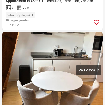
Appartement
in 4532 GT, Terneuzen, Terneuzen, Zeeland
3
75 m²
Balkon
Opslagruimte
10 dagen geleden
RENTOLA
24 Foto's