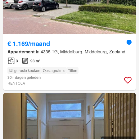
€ 1.169/maand
Appartement
in 4335 TG, Middelburg, Middelburg, Zeeland
3
93 m²
IUitgeruste keuken
Opslagruimte
Tillen
30+ dagen geleden
RENTOLA