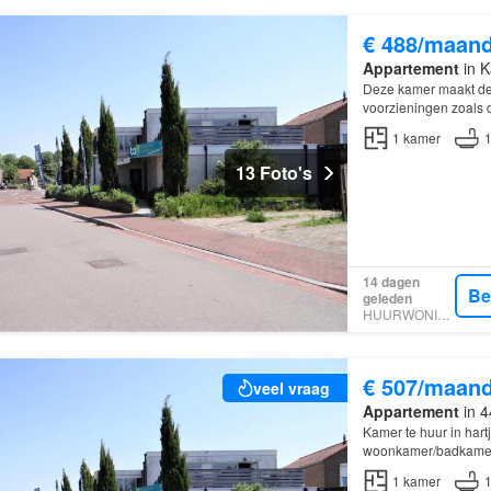
€ 488/maan
Appartement
in K
Deze kamer maakt dee
voorzieningen zoals 
1
kamer
13 Foto's
14 dagen
Be
geleden
HUURWONINGEN
€ 507/maan
veel vraag
Appartement
in 4
Kamer te huur in har
woonkamer/badkamer/t
gelegen tussen Midde
1
kamer