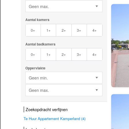
Geen max.
Aantal kamers
0+
1+
2+
3+
4+
Aantal badkamers
0+
1+
2+
3+
4+
Oppervlakte
Geen min.
Geen max.
Zoekopdracht verfijnen
Te Huur Appartement Kamperland (4)