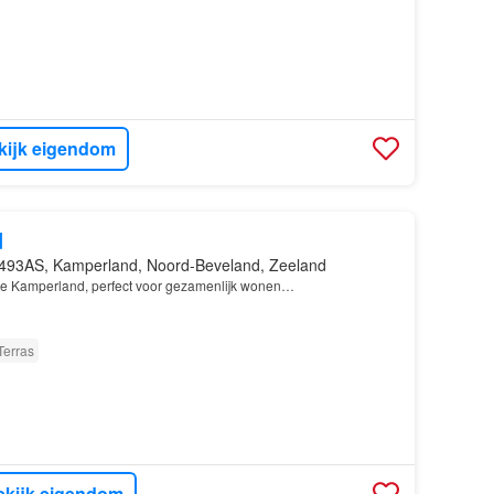
kijk eigendom
d
493AS, Kamperland, Noord-Beveland, Zeeland
tje Kamperland, perfect voor gezamenlijk wonen…
Terras
ekijk eigendom