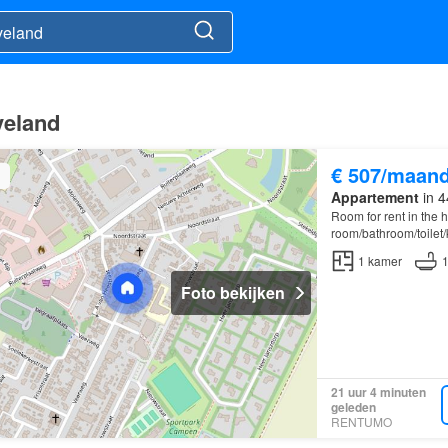
veland
€ 507/maan
Appartement
in 4
Room for rent in the h
room/bathroom/toilet
1
kamer
Foto bekijken
21 uur 4 minuten
geleden
RENTUMO