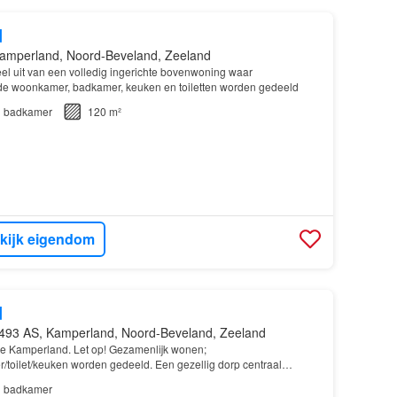
d
amperland, Noord-Beveland, Zeeland
l uit van een volledig ingerichte bovenwoning waar
de woonkamer, badkamer, keuken en toiletten worden gedeeld
1
badkamer
120 m²
kijk eigendom
d
493 AS, Kamperland, Noord-Beveland, Zeeland
tje Kamperland. Let op! Gezamenlijk wonen;
oilet/keuken worden gedeeld. Een gezellig dorp centraal
lburg/Goes/Zierikzee (allen ca. 20 busminuten reistijd)…
1
badkamer