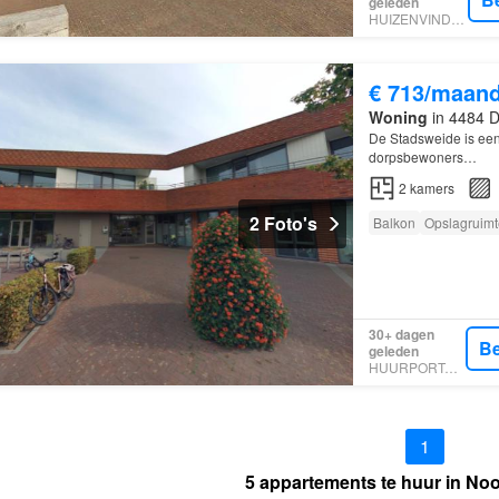
geleden
HUIZENVINDER.NL
€ 713/maan
Woning
in 4484 D
De Stadsweide is ee
dorpsbewoners…
2
kamers
2 Foto's
Balkon
Opslagruimt
30+ dagen
Be
geleden
HUURPORTAAL
1
5 appartements te huur in No