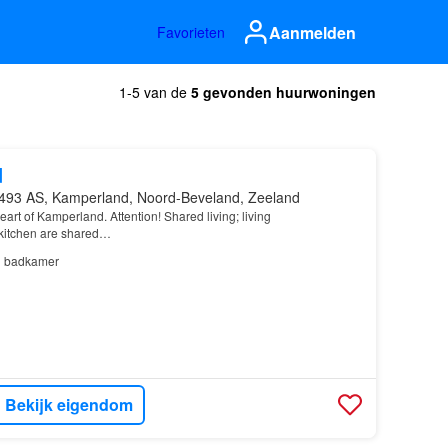
Aanmelden
Favorieten
1-5 van de
5 gevonden huurwoningen
d
493 AS, Kamperland, Noord-Beveland, Zeeland
eart of Kamperland. Attention! Shared living; living
/kitchen are shared…
1
badkamer
Bekijk eigendom