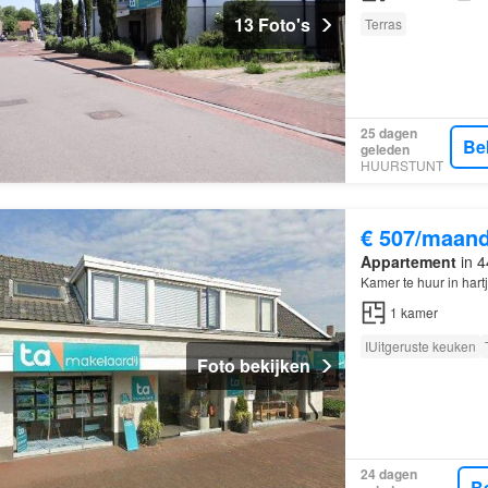
13 Foto's
Terras
25 dagen
Be
geleden
HUURSTUNT
€ 507/maan
Appartement
in 4
Kamer te huur in har
1
kamer
IUitgeruste keuken
Foto bekijken
24 dagen
B