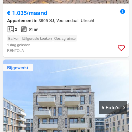
€ 1.035/maand
Appartement
in 3905 SJ, Veenendaal, Utrecht
2
51 m²
Balkon
IUitgeruste keuken
Opslagruimte
1 dag geleden
RENTOLA
Bijgewerkt
5 Foto's