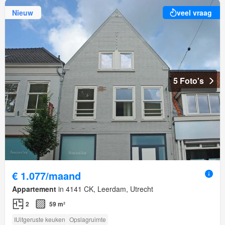
Nieuw
veel vraag
5 Foto's
€ 1.077/maand
Appartement
in 4141 CK, Leerdam, Utrecht
2
59 m²
IUitgeruste keuken
Opslagruimte