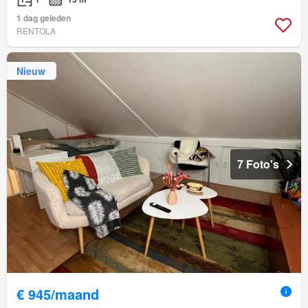
1 dag geleden
RENTOLA
Nieuw
7 Foto's
€ 945/maand