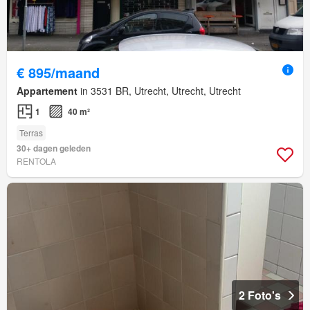
€ 895/maand
Appartement
in 3531 BR, Utrecht, Utrecht, Utrecht
1
40 m²
Terras
30+ dagen geleden
RENTOLA
2 Foto's