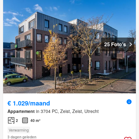
25 Foto's
€ 1.029/maand
Appartement
in 3704 PC, Zeist, Zeist, Utrecht
2
40 m²
Verwarming
3 dagen geleden