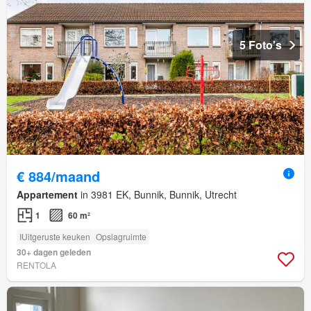
5 Foto's
€ 884/maand
Appartement
in 3981 EK, Bunnik, Bunnik, Utrecht
1
60 m²
IUitgeruste keuken
Opslagruimte
30+ dagen geleden
RENTOLA