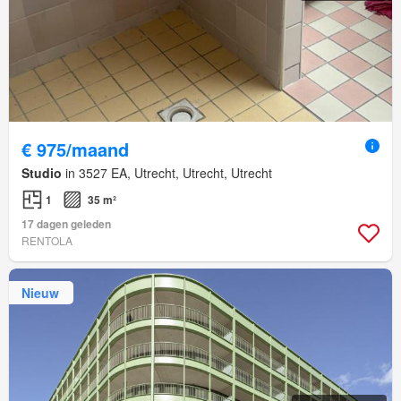
€ 975/maand
Studio
in 3527 EA, Utrecht, Utrecht, Utrecht
1
35 m²
17 dagen geleden
RENTOLA
Nieuw