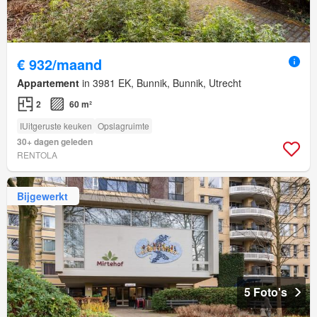
€ 932/maand
Appartement
in 3981 EK, Bunnik, Bunnik, Utrecht
2
60 m²
IUitgeruste keuken
Opslagruimte
30+ dagen geleden
RENTOLA
Bijgewerkt
5 Foto's