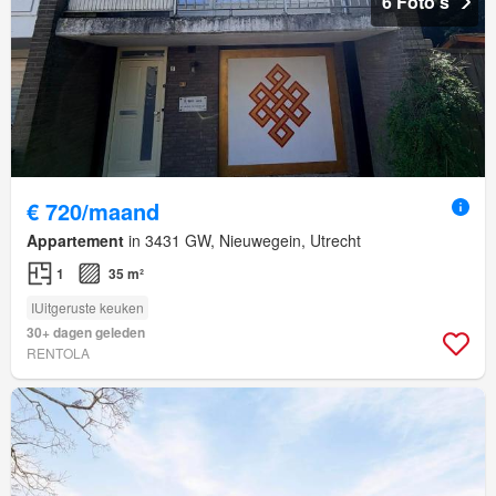
6 Foto's
€ 720/maand
Appartement
in 3431 GW, Nieuwegein, Utrecht
1
35 m²
IUitgeruste keuken
30+ dagen geleden
RENTOLA