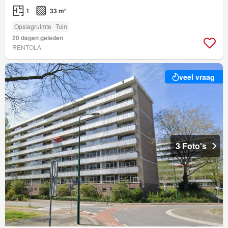
1
33 m²
Opslagruimte
Tuin
20 dagen geleden
RENTOLA
veel vraag
3 Foto's