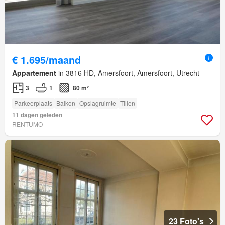
€ 1.695/maand
Appartement
in 3816 HD, Amersfoort, Amersfoort, Utrecht
3
1
80 m²
Parkeerplaats
Balkon
Opslagruimte
Tillen
11 dagen geleden
RENTUMO
23 Foto's