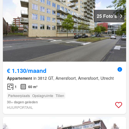
25 Foto's
€ 1.130/maand
Appartement
in 3812 GT, Amersfoort, Amersfoort, Utrecht
1
60 m²
Parkeerplaats
Opslagruimte
Tillen
30+ dagen geleden
HUURPORTAAL