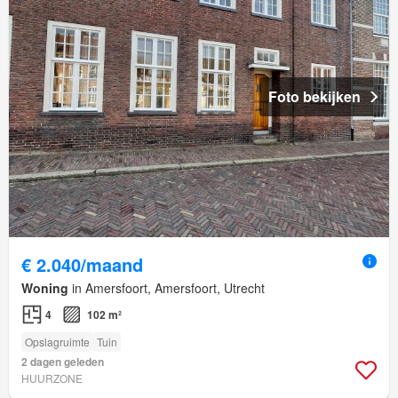
Foto bekijken
€ 2.040/maand
Woning
in Amersfoort, Amersfoort, Utrecht
4
102 m²
Opslagruimte
Tuin
2 dagen geleden
HUURZONE