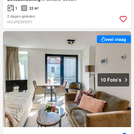
1
22 m²
2 dagen geleden
HUUREXPERT
veel vraag
10 Foto's