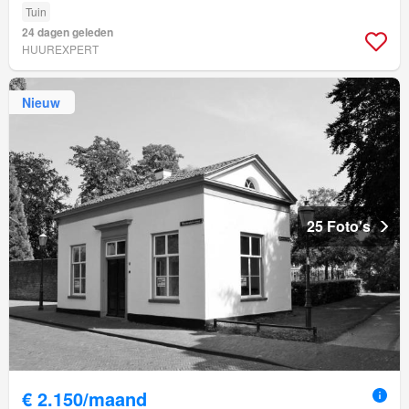
Tuin
24 dagen geleden
HUUREXPERT
Nieuw
25 Foto's
€ 2.150/maand