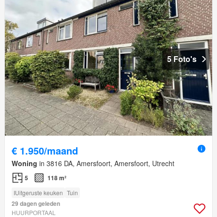
5 Foto's
€ 1.950/maand
Woning
in 3816 DA, Amersfoort, Amersfoort, Utrecht
5
118 m²
IUitgeruste keuken
Tuin
29 dagen geleden
HUURPORTAAL