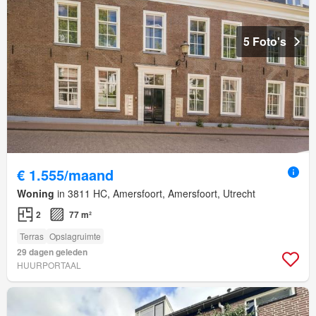
5 Foto's
€ 1.555/maand
Woning
in 3811 HC, Amersfoort, Amersfoort, Utrecht
2
77 m²
Terras
Opslagruimte
29 dagen geleden
HUURPORTAAL