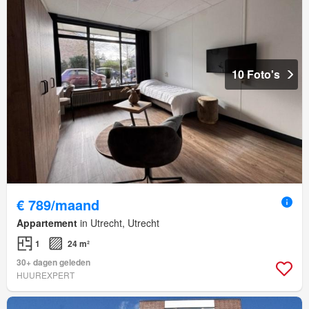
10 Foto's
€ 789/maand
Appartement
in Utrecht, Utrecht
1
24 m²
30+ dagen geleden
HUUREXPERT