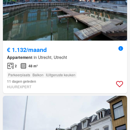
€ 1.132/maand
Appartement
in Utrecht, Utrecht
2
48 m²
Parkeerplaats
Balkon
IUitgeruste keuken
11 dagen geleden
HUUREXPERT