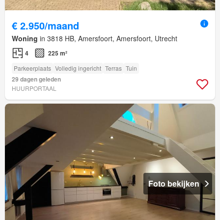
€ 2.950/maand
Woning
in 3818 HB, Amersfoort, Amersfoort, Utrecht
4
225 m²
Parkeerplaats
Volledig ingericht
Terras
Tuin
29 dagen geleden
HUURPORTAAL
Foto bekijken