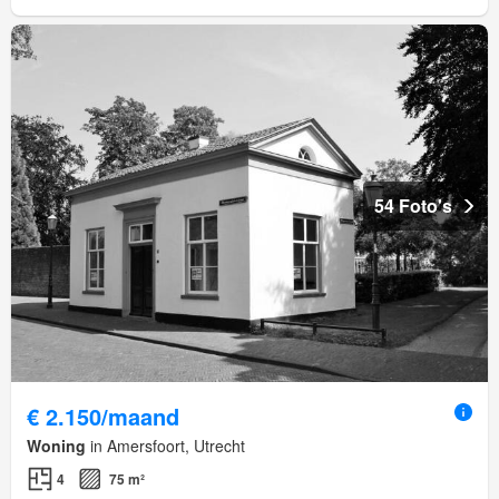
54 Foto's
€ 2.150/maand
Woning
in Amersfoort, Utrecht
4
75 m²