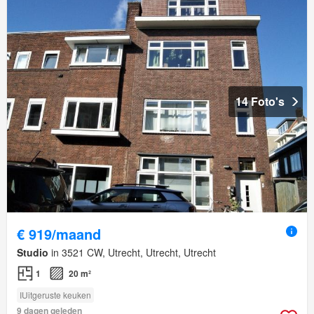
14 Foto's
€ 919/maand
Studio
in 3521 CW, Utrecht, Utrecht, Utrecht
1
20 m²
IUitgeruste keuken
9 dagen geleden