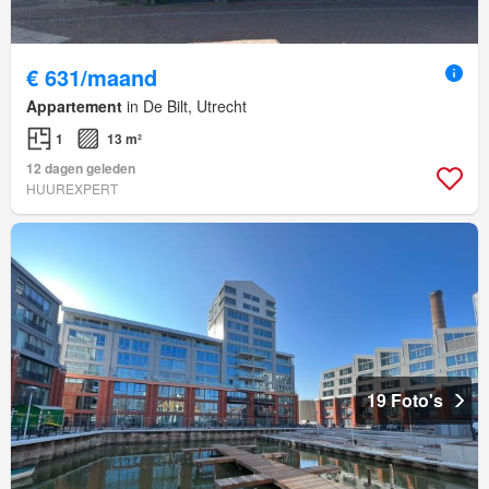
€ 631/maand
Appartement
in De Bilt, Utrecht
1
13 m²
12 dagen geleden
HUUREXPERT
19 Foto's