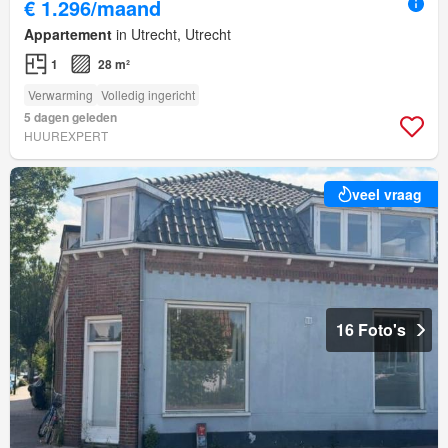
€ 1.296/maand
Appartement
in Utrecht, Utrecht
1
28 m²
Verwarming
Volledig ingericht
5 dagen geleden
HUUREXPERT
veel vraag
16 Foto's