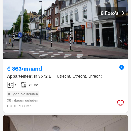
8 Foto's
€ 863/maand
Appartement
in 3572 BH, Utrecht, Utrecht, Utrecht
1
29 m²
IUitgeruste keuken
30+ dagen geleden
HUURPORTAAL