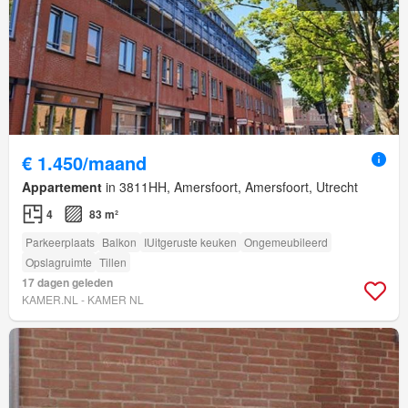
€ 1.450/maand
Appartement
in 3811HH, Amersfoort, Amersfoort, Utrecht
4
83 m²
Parkeerplaats
Balkon
IUitgeruste keuken
Ongemeubileerd
Opslagruimte
Tillen
17 dagen geleden
KAMER.NL - KAMER NL