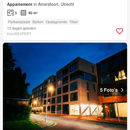
Appartement
in Amersfoort, Utrecht
3
80 m²
Parkeerplaats
Balkon
Opslagruimte
Tillen
12 dagen geleden
HUUREXPERT
5 Foto's