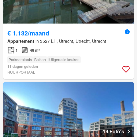
€ 1.132/maand
Appartement
in 3527 LH, Utrecht, Utrecht, Utrecht
1
48 m²
Parkeerplaats
Balkon
IUitgeruste keuken
11 dagen geleden
HUURPORTAAL
19 Foto's