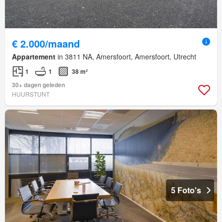
€ 2.000/maand
Appartement
in 3811 NA, Amersfoort, Amersfoort, Utrecht
1
1
38 m²
30+ dagen geleden
HUURSTUNT
5 Foto's