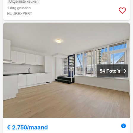
IUitgeruste keuken
1 dag geleden
HUUREXPERT
54 Foto's
€ 2.750/maand