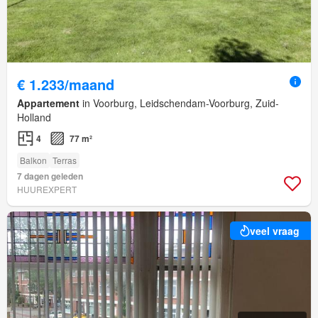
€ 1.233/maand
Appartement
in Voorburg, Leidschendam-Voorburg, Zuid-
Holland
4
77 m²
Balkon
Terras
7 dagen geleden
HUUREXPERT
veel vraag