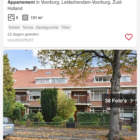
Appartement
in Voorburg, Leidschendam-Voorburg, Zuid-
Holland
5
131 m²
Kelder
Terras
Opslagruimte
Tillen
22 dagen geleden
HUUREXPERT
38 Foto's