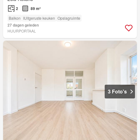
2
89 m²
Balkon
IUitgeruste keuken
Opslagruimte
27 dagen geleden
HUURPORTAAL
3 Foto's