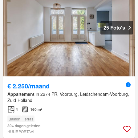
25 Foto's
€ 2.250/maand
Appartement
in 2274 PR, Voorburg, Leidschendam-Voorburg,
Zuid-Holland
4
160 m²
Balkon
Terras
30+ dagen geleden
HUURPORTAAL