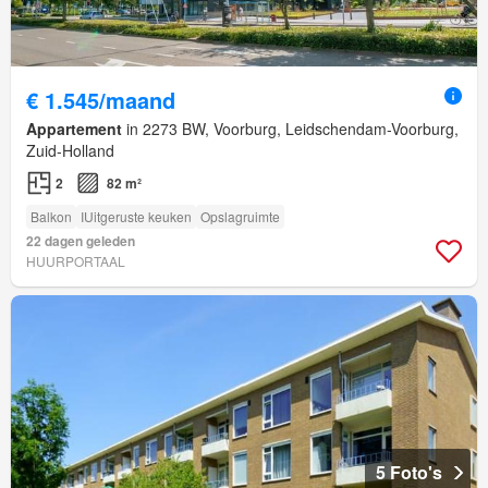
€ 1.545/maand
Appartement
in 2273 BW, Voorburg, Leidschendam-Voorburg,
Zuid-Holland
2
82 m²
Balkon
IUitgeruste keuken
Opslagruimte
22 dagen geleden
HUURPORTAAL
5 Foto's