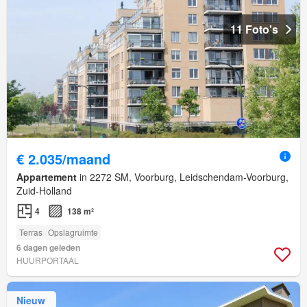
11 Foto's
€ 2.035/maand
Appartement
in 2272 SM, Voorburg, Leidschendam-Voorburg,
Zuid-Holland
4
138 m²
Terras
Opslagruimte
6 dagen geleden
HUURPORTAAL
Nieuw