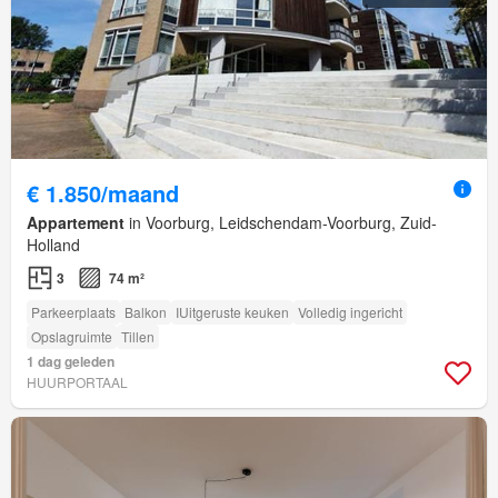
€ 1.850/maand
Appartement
in Voorburg, Leidschendam-Voorburg, Zuid-
Holland
3
74 m²
Parkeerplaats
Balkon
IUitgeruste keuken
Volledig ingericht
Opslagruimte
Tillen
1 dag geleden
HUURPORTAAL