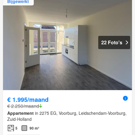
Bijgewerkt
22 Foto's
€ 1.995/maand
€ 2.250/maand
Appartement
in 2275 EG, Voorburg, Leidschendam-Voorburg,
Zuid-Holland
5
90 m²