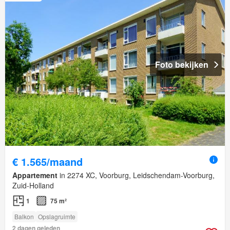
Foto bekijken
€ 1.565/maand
Appartement
in 2274 XC, Voorburg, Leidschendam-Voorburg,
Zuid-Holland
1
75 m²
Balkon
Opslagruimte
2 dagen geleden