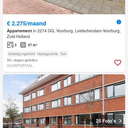
€ 2.275/maand
Appartement
in 2274 GG, Voorburg, Leidschendam-Voorburg,
Zuid-Holland
3
97 m²
Volledig ingericht
Opslagruimte
Tuin
30+ dagen geleden
HUURPORTAAL
25 Foto's