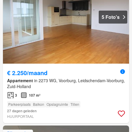
5 Foto's
€ 2.250/maand
Appartement
in 2273 WG, Voorburg, Leidschendam-Voorburg,
Zuid-Holland
3
107 m²
Parkeerplaats
Balkon
Opslagruimte
Tillen
27 dagen geleden
HUURPORTAAL