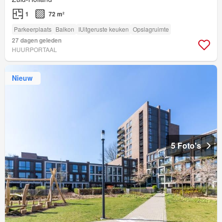
1
72 m²
Parkeerplaats
Balkon
IUitgeruste keuken
Opslagruimte
27 dagen geleden
HUURPORTAAL
Nieuw
5 Foto's