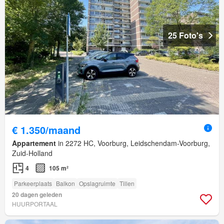
25 Foto's
€ 1.350/maand
Appartement
in 2272 HC, Voorburg, Leidschendam-Voorburg,
Zuid-Holland
4
105 m²
Parkeerplaats
Balkon
Opslagruimte
Tillen
20 dagen geleden
HUURPORTAAL