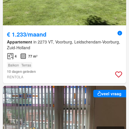
€ 1.233/maand
Appartement
in 2273 VT, Voorburg, Leidschendam-Voorburg,
Zuid-Holland
4
77 m²
Balkon
Terras
10 dagen geleden
RENTOLA
veel vraag