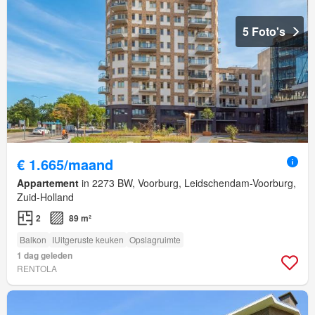
5 Foto's
€ 1.665/maand
Appartement
in 2273 BW, Voorburg, Leidschendam-Voorburg,
Zuid-Holland
2
89 m²
Balkon
IUitgeruste keuken
Opslagruimte
1 dag geleden
RENTOLA