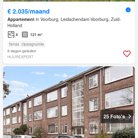
€ 2.035/maand
Appartement
in Voorburg, Leidschendam-Voorburg, Zuid-
Holland
4
121 m²
Terras
Opslagruimte
8 dagen geleden
HUUREXPERT
25 Foto's