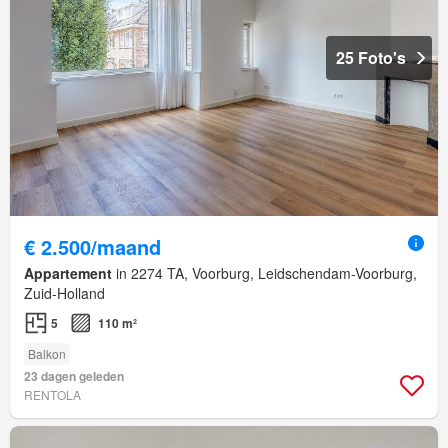
25 Foto's
€ 2.500/maand
Appartement
in 2274 TA, Voorburg, Leidschendam-Voorburg,
Zuid-Holland
5
110 m²
Balkon
23 dagen geleden
RENTOLA