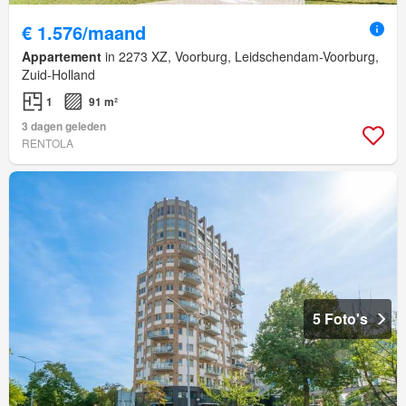
€ 1.576/maand
Appartement
in 2273 XZ, Voorburg, Leidschendam-Voorburg,
Zuid-Holland
1
91 m²
3 dagen geleden
RENTOLA
5 Foto's