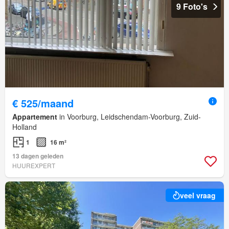
9 Foto's
€ 525/maand
Appartement
in Voorburg, Leidschendam-Voorburg, Zuid-
Holland
1
16 m²
13 dagen geleden
HUUREXPERT
veel vraag