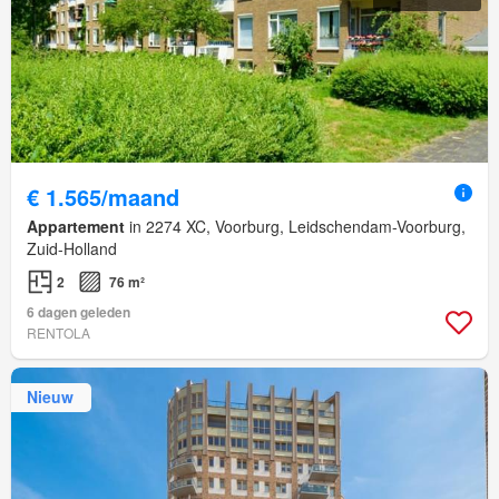
€ 1.565/maand
Appartement
in 2274 XC, Voorburg, Leidschendam-Voorburg,
Zuid-Holland
2
76 m²
6 dagen geleden
RENTOLA
Nieuw