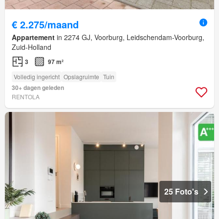
€ 2.275/maand
Appartement
in 2274 GJ, Voorburg, Leidschendam-Voorburg,
Zuid-Holland
3
97 m²
Volledig ingericht
Opslagruimte
Tuin
30+ dagen geleden
RENTOLA
25 Foto's