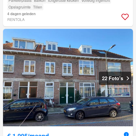
Parkeerplaats
Balkon
IUitgeruste keuken
Volledig ingericht
Opslagruimte
Tillen
4 dagen geleden
RENTOLA
22 Foto's
€ 1.995/maand