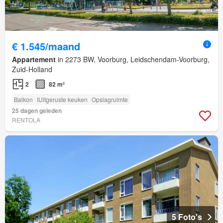
€ 1.545/maand
Appartement
in 2273 BW, Voorburg, Leidschendam-Voorburg,
Zuid-Holland
2
82 m²
Balkon
IUitgeruste keuken
Opslagruimte
25 dagen geleden
RENTOLA
5 Foto's