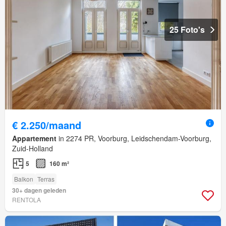
25 Foto's
€ 2.250/maand
Appartement
in 2274 PR, Voorburg, Leidschendam-Voorburg,
Zuid-Holland
5
160 m²
Balkon
Terras
30+ dagen geleden
RENTOLA