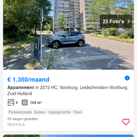
25 Foto's
€ 1.350/maand
Appartement
in 2272 HC, Voorburg, Leidschendam-Voorburg,
Zuid-Holland
4
105 m²
Parkeerplaats
Balkon
Opslagruimte
Tillen
23 dagen geleden
RENTOLA