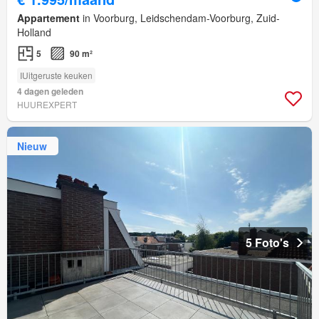
Appartement
in Voorburg, Leidschendam-Voorburg, Zuid-
Holland
5
90 m²
IUitgeruste keuken
4 dagen geleden
HUUREXPERT
Nieuw
5 Foto's