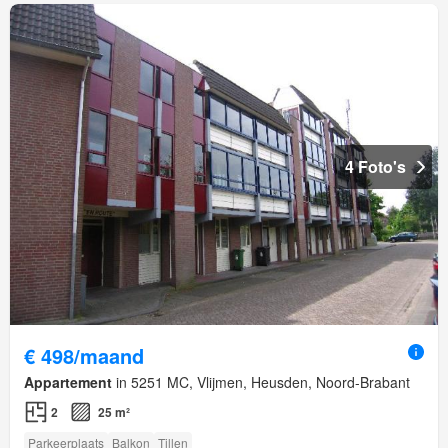
4 Foto's
€ 498/maand
Appartement
in 5251 MC, Vlijmen, Heusden, Noord-Brabant
2
25 m²
Parkeerplaats
Balkon
Tillen