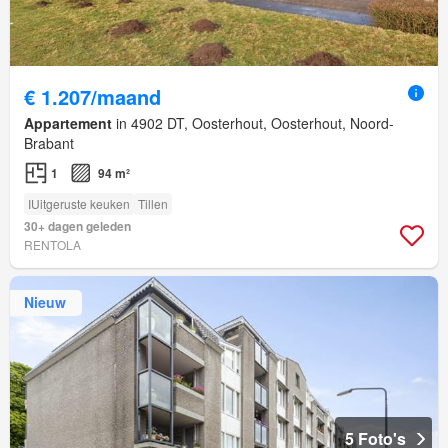
€ 1.207/maand
Appartement
in 4902 DT, Oosterhout, Oosterhout, Noord-
Brabant
1
94 m²
IUitgeruste keuken
Tillen
30+ dagen geleden
RENTOLA
Nieuw
5 Foto's