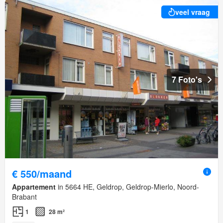
veel vraag
7 Foto's
€ 550/maand
Appartement
in 5664 HE, Geldrop, Geldrop-Mierlo, Noord-
Brabant
1
28 m²