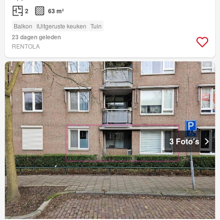
2
63 m²
Balkon
IUitgeruste keuken
Tuin
23 dagen geleden
RENTOLA
3 Foto's