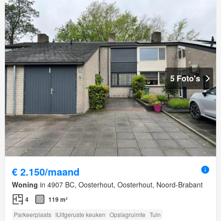
5 Foto's
€ 2.150/maand
Woning
in 4907 BC, Oosterhout, Oosterhout, Noord-Brabant
4
119 m²
Parkeerplaats
IUitgeruste keuken
Opslagruimte
Tuin