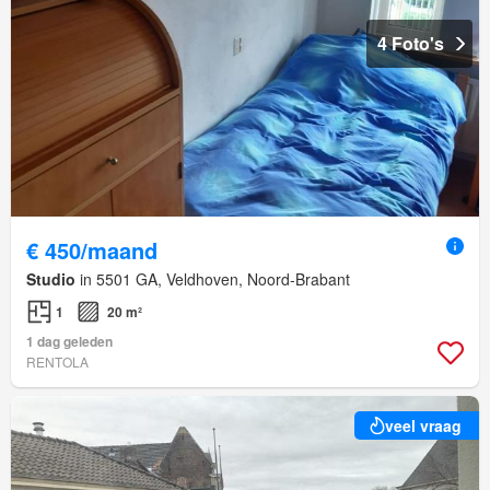
4 Foto's
€ 450/maand
Studio
in 5501 GA, Veldhoven, Noord-Brabant
1
20 m²
1 dag geleden
RENTOLA
veel vraag