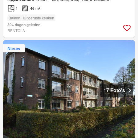
1
46 m²
Balkon
IUitgeruste keuken
30+ dagen geleden
RENTOLA
Nieuw
17 Foto's