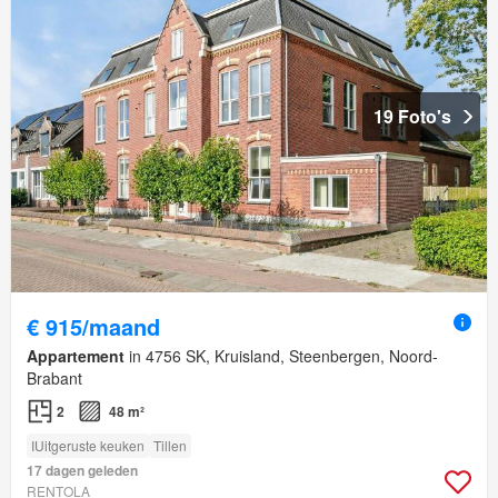
19 Foto's
€ 915/maand
Appartement
in 4756 SK, Kruisland, Steenbergen, Noord-
Brabant
2
48 m²
IUitgeruste keuken
Tillen
17 dagen geleden
RENTOLA