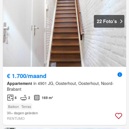
22 Foto's
€ 1.700/maand
Appartement
in 4901 JG, Oosterhout, Oosterhout, Noord-
Brabant
6
2
169 m²
Balkon
Terras
30+ dagen geleden
RENTUMO