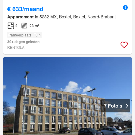
€ 633/maand
Appartement
in 5282 MX, Boxtel, Boxtel, Noord-Brabant
2
23 m²
Parkeerplaats
Tuin
30+ dagen geleden
RENTOLA
7 Foto's