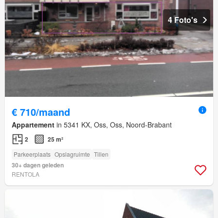
4 Foto's
€ 710/maand
Appartement
in 5341 KX, Oss, Oss, Noord-Brabant
2
25 m²
Parkeerplaats
Opslagruimte
Tillen
30+ dagen geleden
RENTOLA