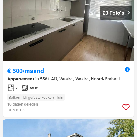
23 Foto's
€ 500/maand
Appartement
in 5581 AR, Waalre, Waalre, Noord-Brabant
2
55 m²
Balkon
IUitgeruste keuken
Tuin
16 dagen geleden
RENTOLA