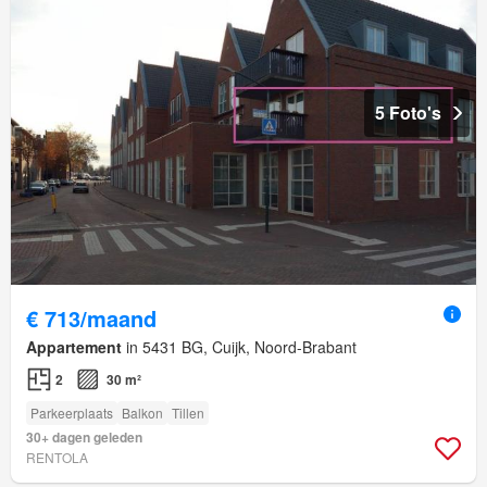
5 Foto's
€ 713/maand
Appartement
in 5431 BG, Cuijk, Noord-Brabant
2
30 m²
Parkeerplaats
Balkon
Tillen
30+ dagen geleden
RENTOLA