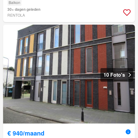
Balkon
30+ dagen geleden
RENTOLA
10 Foto's
€ 940/maand