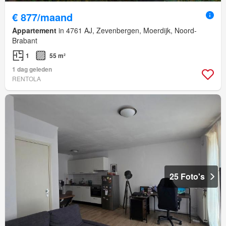
€ 877/maand
Appartement
in 4761 AJ, Zevenbergen, Moerdijk, Noord-
Brabant
1
55 m²
1 dag geleden
RENTOLA
25 Foto's