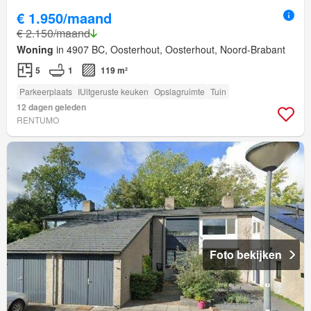
€ 1.950/maand
€ 2.150/maand
Woning
in 4907 BC, Oosterhout, Oosterhout, Noord-Brabant
5
1
119 m²
Parkeerplaats
IUitgeruste keuken
Opslagruimte
Tuin
12 dagen geleden
RENTUMO
Foto bekijken