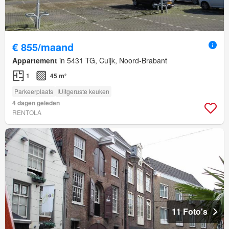
€ 855/maand
Appartement
in 5431 TG, Cuijk, Noord-Brabant
1
45 m²
Parkeerplaats
IUitgeruste keuken
4 dagen geleden
RENTOLA
11 Foto's