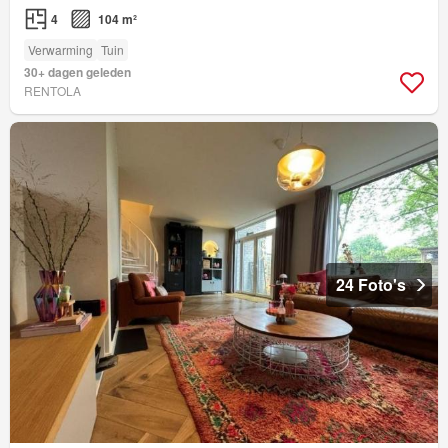
4
104 m²
Verwarming
Tuin
30+ dagen geleden
RENTOLA
24 Foto's