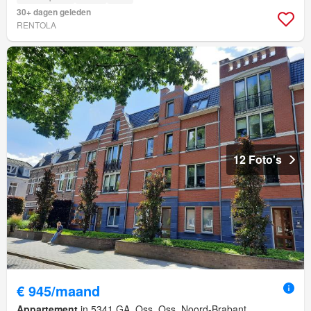
30+ dagen geleden
RENTOLA
12 Foto's
€ 945/maand
Appartement
in 5341 GA, Oss, Oss, Noord-Brabant