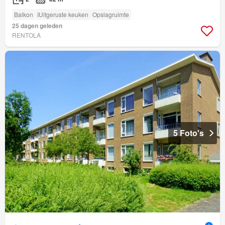
Balkon
IUitgeruste keuken
Opslagruimte
25 dagen geleden
RENTOLA
5 Foto's