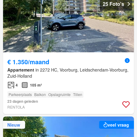
25 Foto's
€ 1.350/maand
Appartement
in 2272 HC, Voorburg, Leidschendam-Voorburg,
Zuid-Holland
4
105 m²
Parkeerplaats
Balkon
Opslagruimte
Tillen
23 dagen geleden
RENTOLA
Nieuw
veel vraag