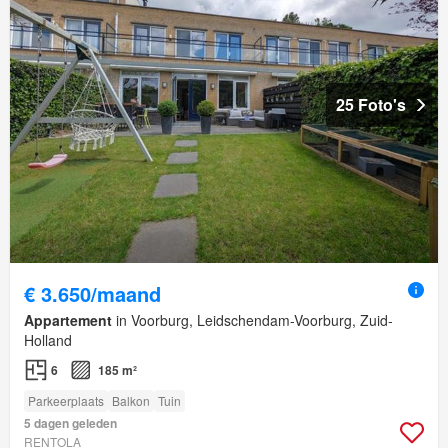
25 Foto's
€ 3.650/maand
Appartement
in Voorburg, Leidschendam-Voorburg, Zuid-
Holland
6
185 m²
Parkeerplaats
Balkon
Tuin
5 dagen geleden
RENTOLA