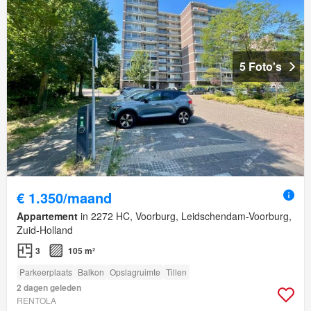
5 Foto's
€ 1.350/maand
Appartement
in 2272 HC, Voorburg, Leidschendam-Voorburg,
Zuid-Holland
3
105 m²
Parkeerplaats
Balkon
Opslagruimte
Tillen
2 dagen geleden
RENTOLA