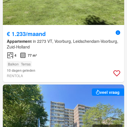
€ 1.233/maand
Appartement
in 2273 VT, Voorburg, Leidschendam-Voorburg,
Zuid-Holland
4
77 m²
Balkon
Terras
10 dagen geleden
RENTOLA
veel vraag