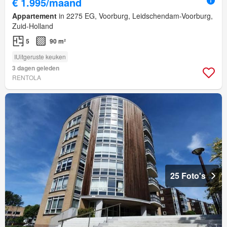
€ 1.995/maand
Appartement
in 2275 EG, Voorburg, Leidschendam-Voorburg,
Zuid-Holland
5
90 m²
IUitgeruste keuken
3 dagen geleden
RENTOLA
25 Foto's