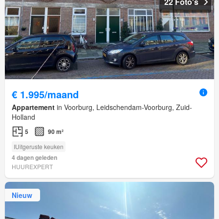
22 Foto's
€ 1.995/maand
Appartement
in Voorburg, Leidschendam-Voorburg, Zuid-
Holland
5
90 m²
IUitgeruste keuken
4 dagen geleden
HUUREXPERT
Nieuw