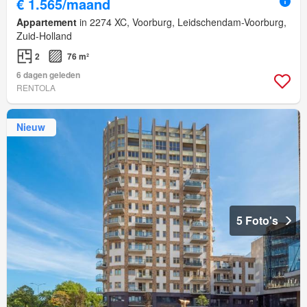
€ 1.565/maand
Appartement
in 2274 XC, Voorburg, Leidschendam-Voorburg,
Zuid-Holland
2
76 m²
6 dagen geleden
RENTOLA
Nieuw
5 Foto's