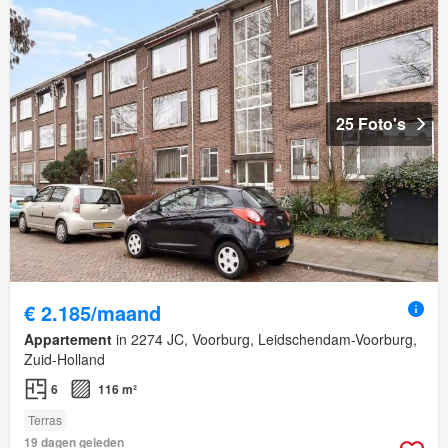
25 Foto's
€ 2.185/maand
Appartement
in 2274 JC, Voorburg, Leidschendam-Voorburg,
Zuid-Holland
6
116 m²
Terras
19 dagen geleden