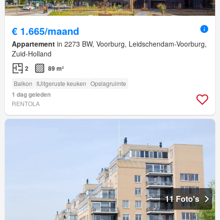
€ 1.665/maand
Appartement
in 2273 BW, Voorburg, Leidschendam-Voorburg,
Zuid-Holland
2
89 m²
Balkon
IUitgeruste keuken
Opslagruimte
1 dag geleden
RENTOLA
11 Foto's