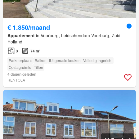
€ 1.850/maand
Appartement
in Voorburg, Leidschendam-Voorburg, Zuid-
Holland
3
74 m²
Parkeerplaats
Balkon
IUitgeruste keuken
Volledig ingericht
Opslagruimte
Tillen
4 dagen geleden
RENTOLA