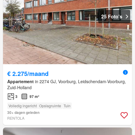
25 Foto's
€ 2.275/maand
Appartement
in 2274 GJ, Voorburg, Leidschendam-Voorburg,
Zuid-Holland
3
97 m²
Volledig ingericht
Opslagruimte
Tuin
30+ dagen geleden
RENTOLA