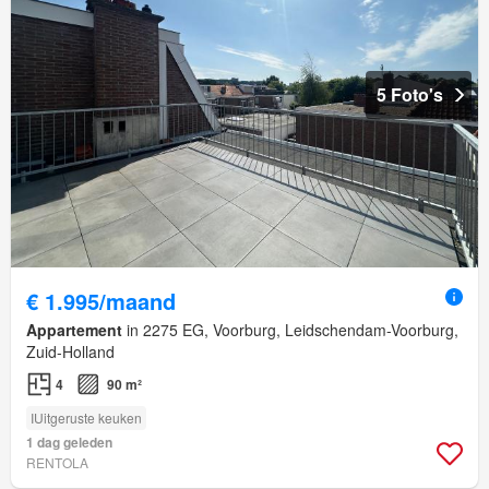
5 Foto's
€ 1.995/maand
Appartement
in 2275 EG, Voorburg, Leidschendam-Voorburg,
Zuid-Holland
4
90 m²
IUitgeruste keuken
1 dag geleden
RENTOLA