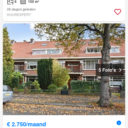
6
150 m²
26 dagen geleden
HUUREXPERT
5 Foto's
€ 2.750/maand