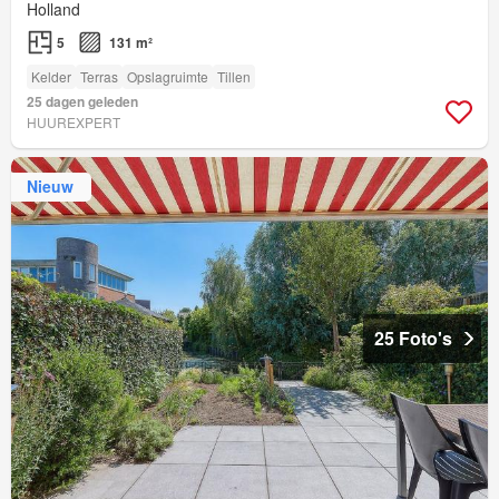
Holland
5
131 m²
Kelder
Terras
Opslagruimte
Tillen
25 dagen geleden
HUUREXPERT
Nieuw
25 Foto's