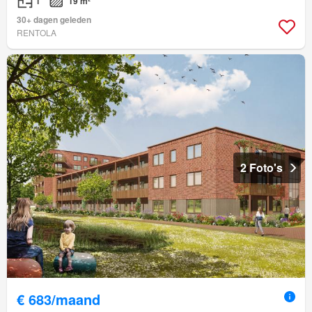
1
19 m²
30+ dagen geleden
RENTOLA
2 Foto's
€ 683/maand