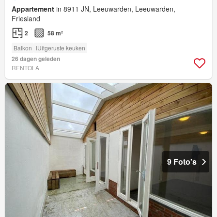
Appartement
in 8911 JN, Leeuwarden, Leeuwarden,
Friesland
2
58 m²
Balkon
IUitgeruste keuken
26 dagen geleden
RENTOLA
9 Foto's