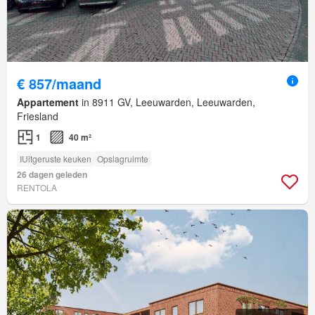
€ 857/maand
Appartement
in 8911 GV, Leeuwarden, Leeuwarden,
Friesland
1
40 m²
IUitgeruste keuken
Opslagruimte
26 dagen geleden
RENTOLA