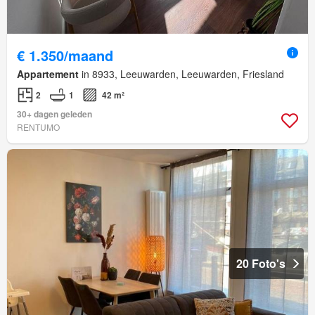
€ 1.350/maand
Appartement
in 8933, Leeuwarden, Leeuwarden, Friesland
2
1
42 m²
30+ dagen geleden
RENTUMO
20 Foto's