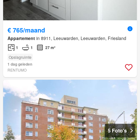
€ 765/maand
Appartement
in 8911, Leeuwarden, Leeuwarden, Friesland
1
1
27 m²
Opslagruimte
1 dag geleden
RENTUMO
5 Foto's