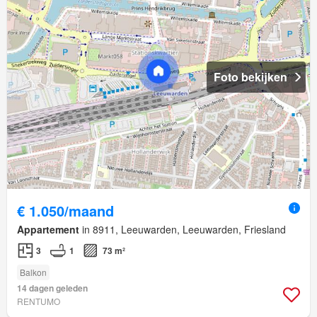
Foto bekijken
€ 1.050/maand
Appartement
in 8911, Leeuwarden, Leeuwarden, Friesland
3
1
73 m²
Balkon
14 dagen geleden
RENTUMO