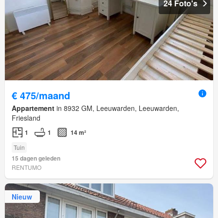
24 Foto's
€ 475/maand
Appartement
in 8932 GM, Leeuwarden, Leeuwarden,
Friesland
1
1
14 m²
Tuin
15 dagen geleden
RENTUMO
Nieuw