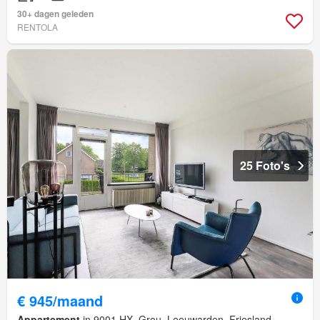
30+ dagen geleden
RENTOLA
25 Foto's
€ 945/maand
Appartement
in 9001 HX, Grou, Leeuwarden, Friesland