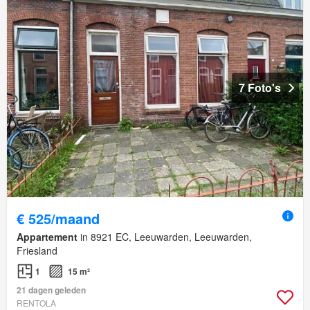
7 Foto's
€ 525/maand
Appartement
in 8921 EC, Leeuwarden, Leeuwarden,
Friesland
1
15 m²
21 dagen geleden
RENTOLA