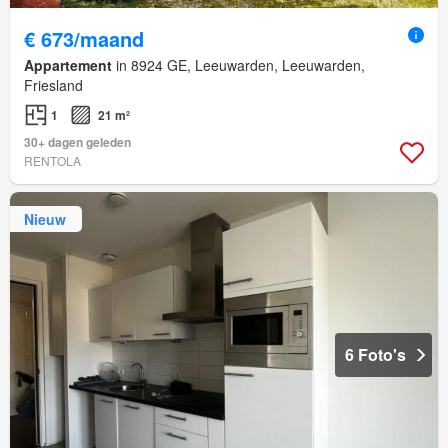
€ 673/maand
Appartement
in 8924 GE, Leeuwarden, Leeuwarden,
Friesland
1
21 m²
30+ dagen geleden
RENTOLA
Nieuw
6 Foto's