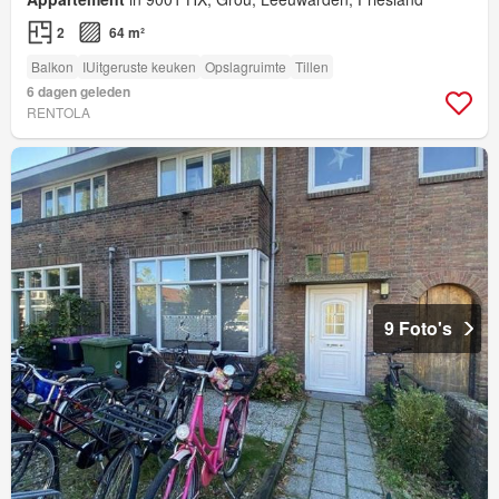
2
64 m²
Balkon
IUitgeruste keuken
Opslagruimte
Tillen
6 dagen geleden
RENTOLA
9 Foto's