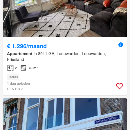
€ 1.296/maand
Appartement
in 8911 GA, Leeuwarden, Leeuwarden,
Friesland
2
78 m²
Terras
1 dag geleden
RENTOLA