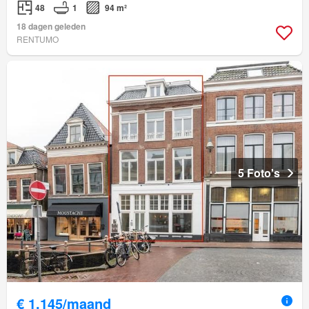
48
1
94 m²
18 dagen geleden
RENTUMO
5 Foto's
€ 1.145/maand