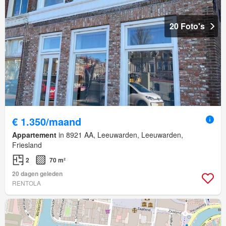
20 Foto's
€ 1.350/maand
Appartement
in 8921 AA, Leeuwarden, Leeuwarden,
Friesland
2
70 m²
20 dagen geleden
RENTOLA