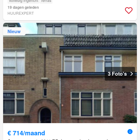
Volledig ingericht
Terras
19 dagen geleden
HUUREXPERT
Nieuw
3 Foto's
€ 714/maand