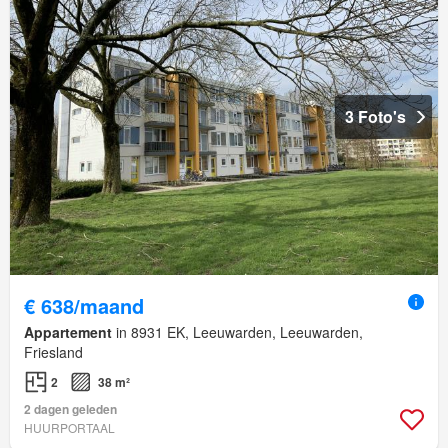
3 Foto's
€ 638/maand
Appartement
in 8931 EK, Leeuwarden, Leeuwarden,
Friesland
2
38 m²
2 dagen geleden
HUURPORTAAL