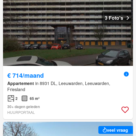
3 Foto's
€ 714/maand
Appartement
in 8931 DL, Leeuwarden, Leeuwarden,
Friesland
2
65 m²
30+ dagen geleden
HUURPORTAAL
veel vraag