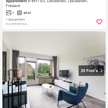
Appartement
in 8911 EG, Leeuwarden, Leeuwarden,
Friesland
1
69 m²
1 dag geleden
HUURPORTAAL
25 Foto's