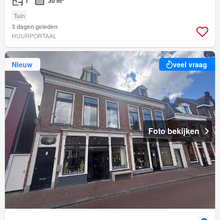
1
30 m²
Tuin
3 dagen geleden
HUURPORTAAL
Nieuw
veel vraag
Foto bekijken