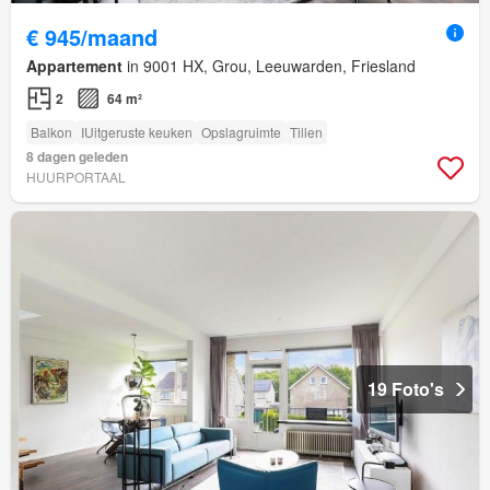
€ 945/maand
Appartement
in 9001 HX, Grou, Leeuwarden, Friesland
2
64 m²
Balkon
IUitgeruste keuken
Opslagruimte
Tillen
8 dagen geleden
HUURPORTAAL
19 Foto's