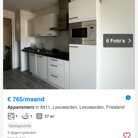
6 Foto's
€ 765/maand
Appartement
in 8911, Leeuwarden, Leeuwarden, Friesland
1
1
27 m²
Opslagruimte
3 dagen geleden