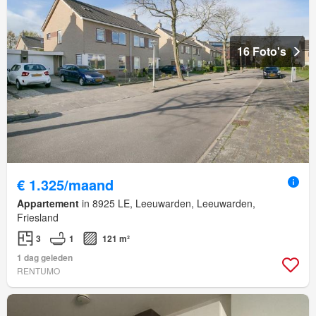
16 Foto's
€ 1.325/maand
Appartement
in 8925 LE, Leeuwarden, Leeuwarden,
Friesland
3
1
121 m²
1 dag geleden
RENTUMO