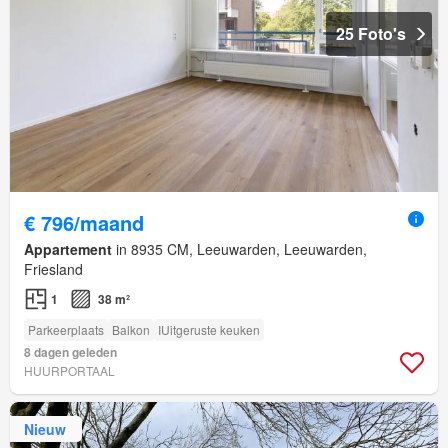
25 Foto's
€ 796/maand
Appartement
in 8935 CM, Leeuwarden, Leeuwarden,
Friesland
1
38 m²
Parkeerplaats
Balkon
IUitgeruste keuken
8 dagen geleden
HUURPORTAAL
Nieuw