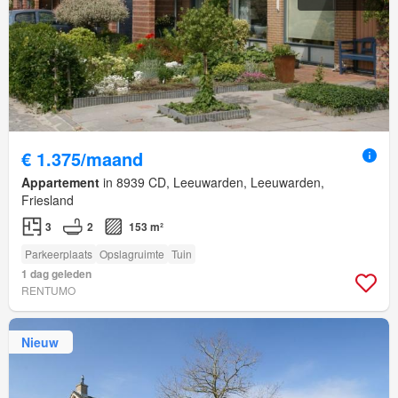
€ 1.375/maand
Appartement
in 8939 CD, Leeuwarden, Leeuwarden,
Friesland
3
2
153 m²
Parkeerplaats
Opslagruimte
Tuin
1 dag geleden
RENTUMO
Nieuw