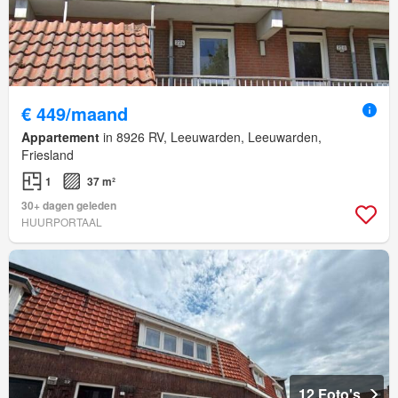
€ 449/maand
Appartement
in 8926 RV, Leeuwarden, Leeuwarden,
Friesland
1
37 m²
30+ dagen geleden
HUURPORTAAL
12 Foto's