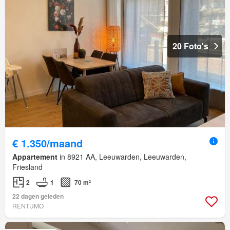
20 Foto's
€ 1.350/maand
Appartement
in 8921 AA, Leeuwarden, Leeuwarden,
Friesland
2
1
70 m²
22 dagen geleden
RENTUMO