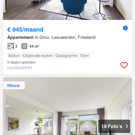
€ 945/maand
Appartement
in Grou, Leeuwarden, Friesland
2
64 m²
Balkon
IUitgeruste keuken
Opslagruimte
Tillen
9 dagen geleden
HUUREXPERT
Nieuw
19 Foto's