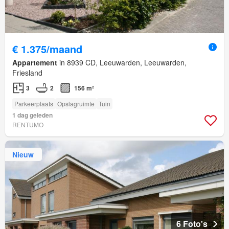
€ 1.375/maand
Appartement
in 8939 CD, Leeuwarden, Leeuwarden,
Friesland
3
2
156 m²
Parkeerplaats
Opslagruimte
Tuin
1 dag geleden
RENTUMO
Nieuw
6 Foto's