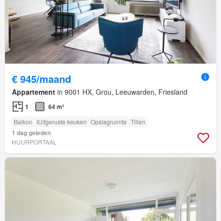
€ 945/maand
Appartement
in 9001 HX, Grou, Leeuwarden, Friesland
1
64 m²
Balkon
IUitgeruste keuken
Opslagruimte
Tillen
1 dag geleden
HUURPORTAAL