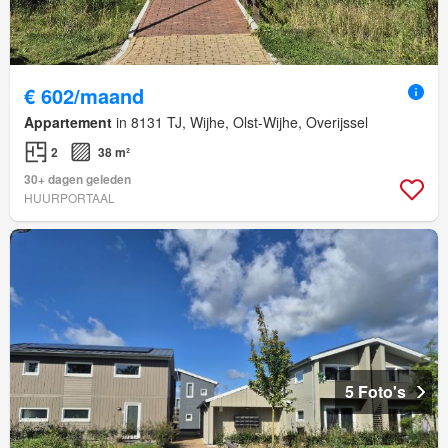
€ 602/maand
Appartement
in 8131 TJ, Wijhe, Olst-Wijhe, Overijssel
2
38 m²
30+ dagen geleden
HUURPORTAAL
5 Foto's