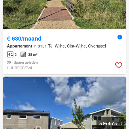
€ 630/maand
Appartement
in 8131 TJ, Wijhe, Olst-Wijhe, Overijssel
2
38 m²
30+ dagen geleden
HUURPORTAAL
5 Foto's