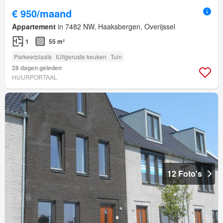
€ 950/maand
Appartement
in 7482 NW, Haaksbergen, Overijssel
1
55 m²
Parkeerplaats
IUitgeruste keuken
Tuin
28 dagen geleden
HUURPORTAAL
12 Foto's