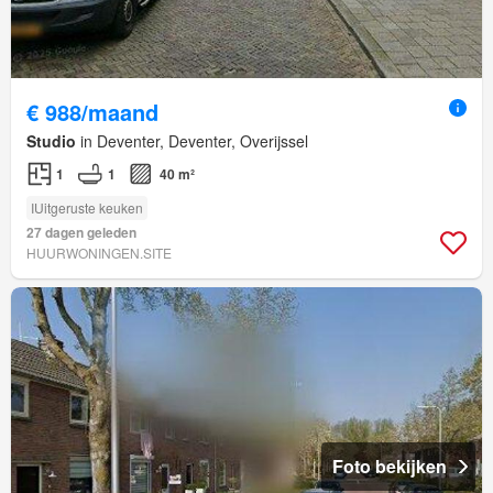
€ 988/maand
Studio
in Deventer, Deventer, Overijssel
1
1
40 m²
IUitgeruste keuken
27 dagen geleden
HUURWONINGEN.SITE
Foto bekijken