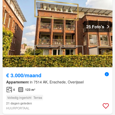
25 Foto's
€ 3.000/maand
Appartement
in 7514 AK, Enschede, Overijssel
4
123 m²
Volledig ingericht
Terras
21 dagen geleden
HUURPORTAAL