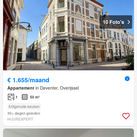
10 Foto's
€ 1.655/maand
Appartement
in Deventer, Overijssel
1
50 m²
IUitgeruste keuken
30+ dagen geleden
HUUREXPERT