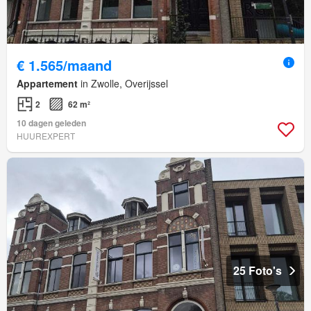
€ 1.565/maand
Appartement
in Zwolle, Overijssel
2
62 m²
10 dagen geleden
HUUREXPERT
25 Foto's