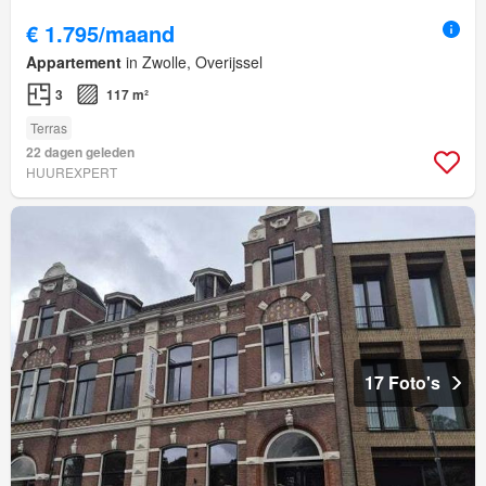
€ 1.795/maand
Appartement
in Zwolle, Overijssel
3
117 m²
Terras
22 dagen geleden
HUUREXPERT
17 Foto's