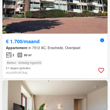
€ 1.700/maand
Appartement
in 7512 AC, Enschede, Overijssel
2
80 m²
Balkon
Volledig ingericht
21 dagen geleden
HUURPORTAAL