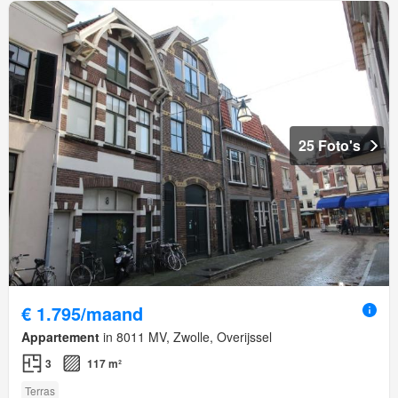
25 Foto's
€ 1.795/maand
Appartement
in 8011 MV, Zwolle, Overijssel
3
117 m²
Terras