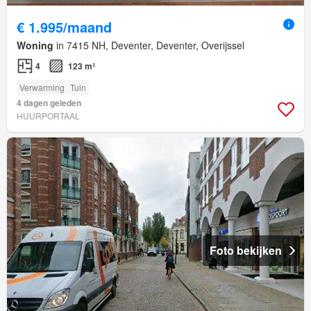
€ 1.995/maand
Woning
in 7415 NH, Deventer, Deventer, Overijssel
4
123 m²
Verwarming
Tuin
4 dagen geleden
HUURPORTAAL
Foto bekijken