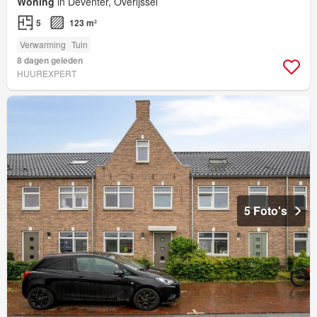
Woning
in Deventer, Overijssel
5
123 m²
Verwarming
Tuin
8 dagen geleden
HUUREXPERT
5 Foto's