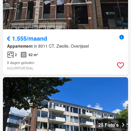
€ 1.555/maand
Appartement
in 8011 CT, Zwolle, Overijssel
2
62 m²
9 dagen geleden
HUURPORTAAL
25 Foto's