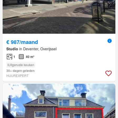
€ 987/maand
Studio
in Deventer, Overijssel
1
40 m²
IUitgeruste keuken
30+ dagen geleden
HUUREXPERT