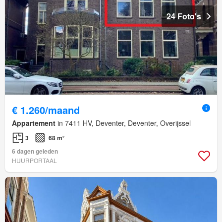
24 Foto's
€ 1.260/maand
Appartement
in 7411 HV, Deventer, Deventer, Overijssel
3
68 m²
6 dagen geleden
HUURPORTAAL