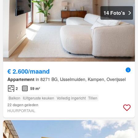
14 Foto's
€ 2.600/maand
Appartement
in 8271 BG, IJsselmuiden, Kampen, Overijssel
2
59 m²
Balkon
IUitgeruste keuken
Volledig ingericht
Tillen
22 dagen geleden
HUURPORTAAL