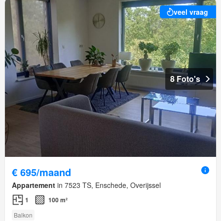
veel vraag
8 Foto's
€ 695/maand
Appartement
in 7523 TS, Enschede, Overijssel
1
100 m²
Balkon