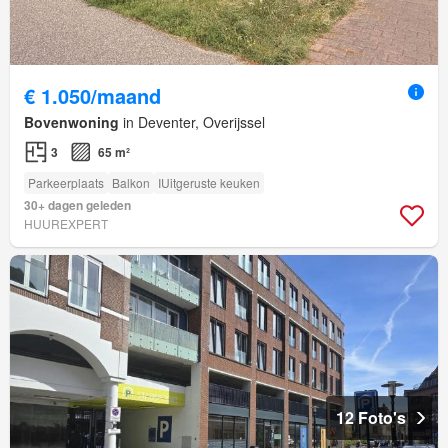
€ 1.050/maand
Bovenwoning
in Deventer, Overijssel
3
65 m²
Parkeerplaats
Balkon
IUitgeruste keuken
30+ dagen geleden
HUUREXPERT
12 Foto's