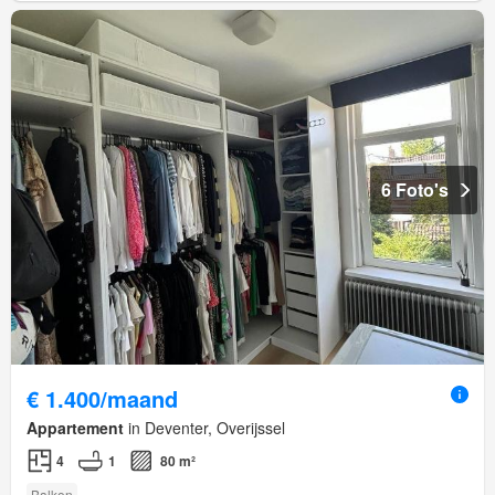
6 Foto's
€ 1.400/maand
Appartement
in Deventer, Overijssel
4
1
80 m²
Balkon