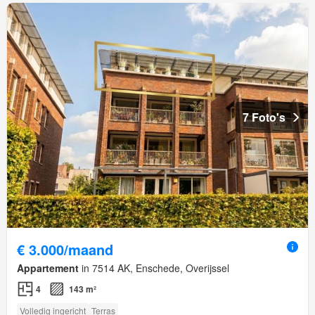
7 Foto's
€ 3.000/maand
Appartement
in 7514 AK, Enschede, Overijssel
4
143 m²
Volledig ingericht
Terras