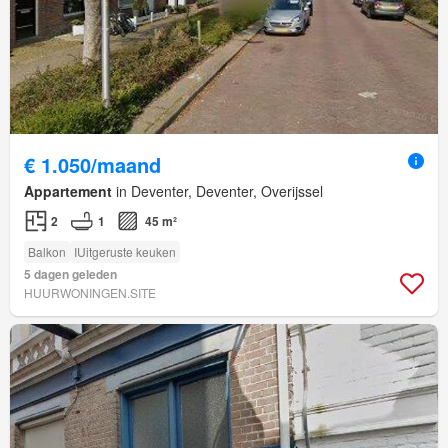
€ 1.050/maand
Appartement
in Deventer, Deventer, Overijssel
2
1
45 m²
Balkon
IUitgeruste keuken
5 dagen geleden
HUURWONINGEN.SITE