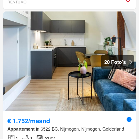
RENTUMO
20 Foto's
€ 1.752/maand
Appartement
in 6522 BC, Nijmegen, Nijmegen, Gelderland
1
1
53 m²