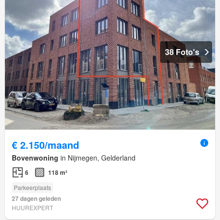
38 Foto's
€ 2.150/maand
Bovenwoning
in Nijmegen, Gelderland
6
118 m²
Parkeerplaats
27 dagen geleden
HUUREXPERT