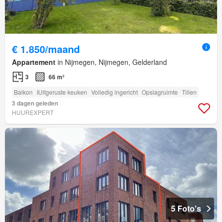
€ 1.850/maand
Appartement
in Nijmegen, Nijmegen, Gelderland
3
66 m²
Balkon
IUitgeruste keuken
Volledig ingericht
Opslagruimte
Tillen
3 dagen geleden
HUUREXPERT
5 Foto's