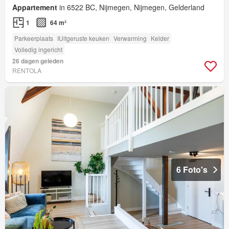
Appartement
in 6522 BC, Nijmegen, Nijmegen, Gelderland
1
64 m²
Parkeerplaats
IUitgeruste keuken
Verwarming
Kelder
Volledig ingericht
26 dagen geleden
RENTOLA
6 Foto's