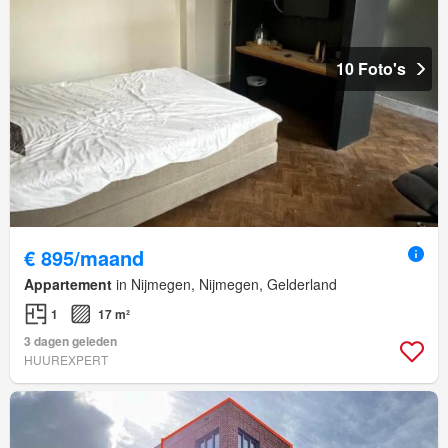
10 Foto's
€ 895/maand
Appartement
in Nijmegen, Nijmegen, Gelderland
1
17 m²
3 dagen geleden
HUUREXPERT