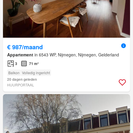
€ 987/maand
Appartement
in 6543 WP, Nijmegen, Nijmegen, Gelderland
3
71 m²
Balkon
Volledig ingericht
20 dagen geleden
HUURPORTAAL