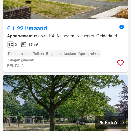
€ 1.221/maand
Appartement
in 6533 HA, Nijmegen, Nijmegen, Gelderland
2
67 m²
Parkeerplaats
Balkon
IUitgeruste keuken
Opslagruimte
7 dagen geleden
RENTOLA
25 Foto's