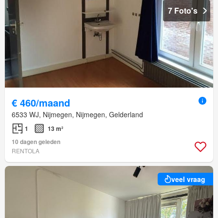
7 Foto's
€ 460/maand
6533 WJ, Nijmegen, Nijmegen, Gelderland
1
13 m²
10 dagen geleden
RENTOLA
veel vraag