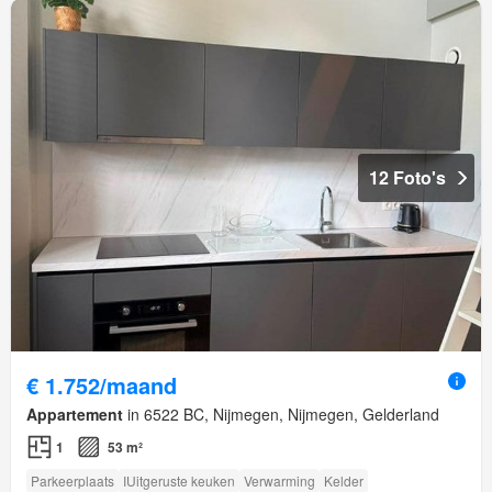
12 Foto's
€ 1.752/maand
Appartement
in 6522 BC, Nijmegen, Nijmegen, Gelderland
1
53 m²
Parkeerplaats
IUitgeruste keuken
Verwarming
Kelder