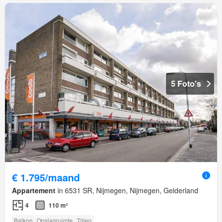
5 Foto's
€ 1.795/maand
Appartement
in 6531 SR, Nijmegen, Nijmegen, Gelderland
4
110 m²
Balkon
Opslagruimte
Tillen