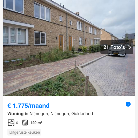
21 Foto's
€ 1.775/maand
Woning
in Nijmegen, Nijmegen, Gelderland
4
120 m²
IUitgeruste keuken