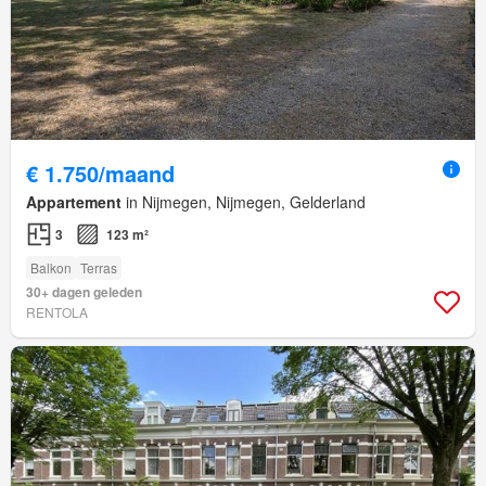
€ 1.750/maand
Appartement
in Nijmegen, Nijmegen, Gelderland
3
123 m²
Balkon
Terras
30+ dagen geleden
RENTOLA