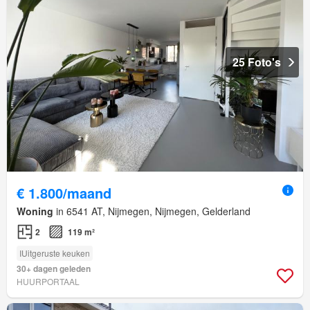
25 Foto's
€ 1.800/maand
Woning
in 6541 AT, Nijmegen, Nijmegen, Gelderland
2
119 m²
IUitgeruste keuken
30+ dagen geleden
HUURPORTAAL