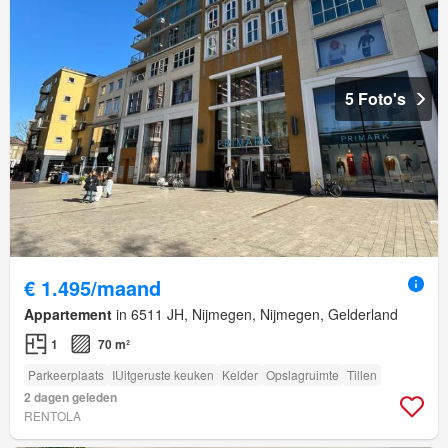
5 Foto's
€ 1.495/maand
Appartement
in 6511 JH, Nijmegen, Nijmegen, Gelderland
1
70 m²
Parkeerplaats
IUitgeruste keuken
Kelder
Opslagruimte
Tillen
2 dagen geleden
RENTOLA