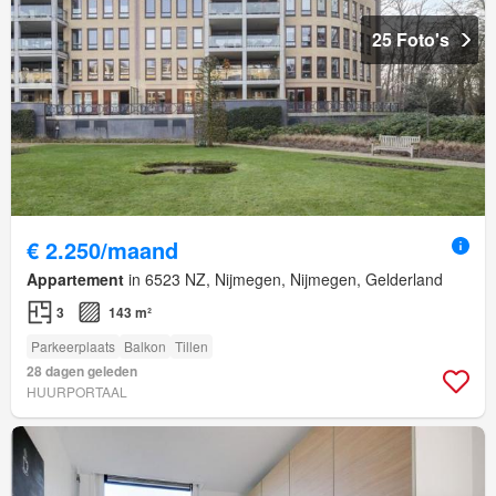
25 Foto's
€ 2.250/maand
Appartement
in 6523 NZ, Nijmegen, Nijmegen, Gelderland
3
143 m²
Parkeerplaats
Balkon
Tillen
28 dagen geleden
HUURPORTAAL