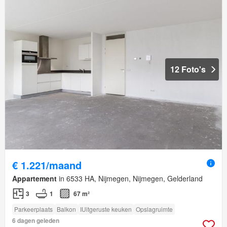
12 Foto's
€ 1.221/maand
Appartement
in 6533 HA, Nijmegen, Nijmegen, Gelderland
3
1
67 m²
Parkeerplaats
Balkon
IUitgeruste keuken
Opslagruimte
6 dagen geleden