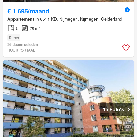
€ 1.695/maand
Appartement
in 6511 KD, Nijmegen, Nijmegen, Gelderland
2
76 m²
Terras
26 dagen geleden
HUURPORTAAL
15 Foto's