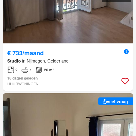
€ 733/maand
Studio
in Nijmegen, Gelderland
2
1
26 m²
18 dagen geleden
HUURWONINGEN
veel vraag