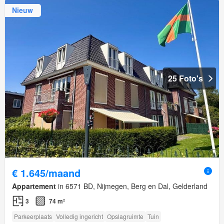
Nieuw
25 Foto's
€ 1.645/maand
Appartement
in 6571 BD, Nijmegen, Berg en Dal, Gelderland
3
74 m²
Parkeerplaats
Volledig ingericht
Opslagruimte
Tuin