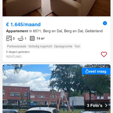
€ 1.645/maand
Appartement
in 6571, Berg en Dal, Berg en Dal, Gelderland
3
1
74 m²
Parkeerplaats
Volledig ingericht
Opslagruimte
Tuin
5 dagen geleden
RENTUMO
veel vraag
3 Foto's