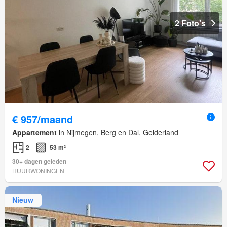
2 Foto's
€ 957/maand
Appartement
in Nijmegen, Berg en Dal, Gelderland
2
53 m²
30+ dagen geleden
HUURWONINGEN
Nieuw