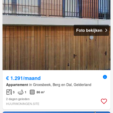
Foto bekijken
€ 1.291/maand
Appartement
in Groesbeek, Berg en Dal, Gelderland
3
1
86 m²
2 dagen geleden
HUURWONINGEN.SITE