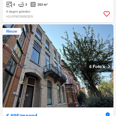
4
3
263 m²
9 dagen geleden
HUURWONINGEN
Nieuw
6 Foto's
€ 695/maand