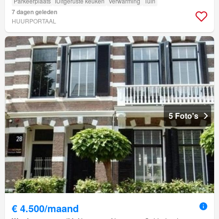
Parkeerplaats
IUitgeruste keuken
Verwarming
Tuin
7 dagen geleden
HUURPORTAAL
5 Foto's
€ 4.500/maand