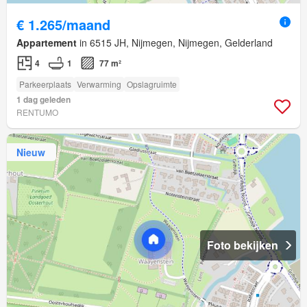
€ 1.265/maand
Appartement
in 6515 JH, Nijmegen, Nijmegen, Gelderland
4
1
77 m²
Parkeerplaats
Verwarming
Opslagruimte
1 dag geleden
RENTUMO
Nieuw
Foto bekijken