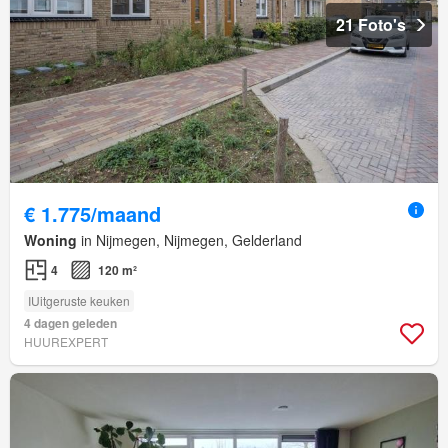
21 Foto's
€ 1.775/maand
Woning
in Nijmegen, Nijmegen, Gelderland
4
120 m²
IUitgeruste keuken
4 dagen geleden
HUUREXPERT