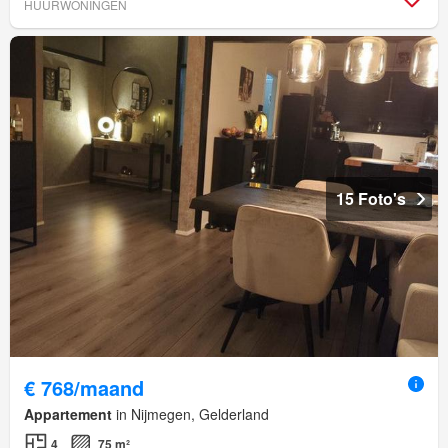
HUURWONINGEN
15 Foto's
€ 768/maand
Appartement
in Nijmegen, Gelderland
4
75 m²