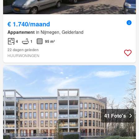
€ 1.740/maand
Appartement
in Nijmegen, Gelderland
4
1
95 m²
22 dagen geleden
HUURWONINGEN
41 Foto's