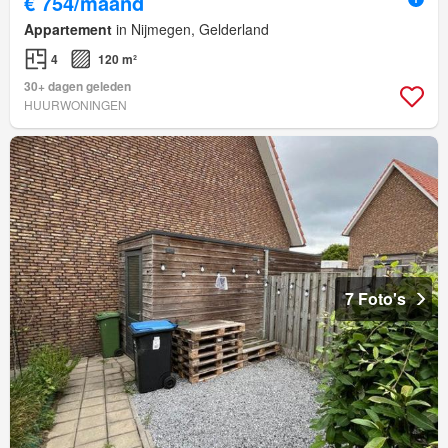
€ 754/maand
Appartement
in Nijmegen, Gelderland
4
120 m²
30+ dagen geleden
HUURWONINGEN
7 Foto's