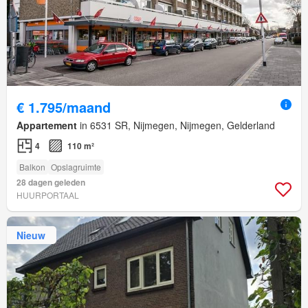
€ 1.795/maand
Appartement
in 6531 SR, Nijmegen, Nijmegen, Gelderland
4
110 m²
Balkon
Opslagruimte
28 dagen geleden
HUURPORTAAL
Nieuw