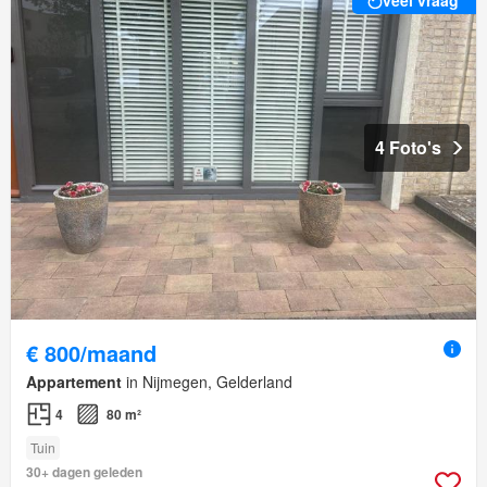
veel vraag
4 Foto's
€ 800/maand
Appartement
in Nijmegen, Gelderland
4
80 m²
Tuin
30+ dagen geleden