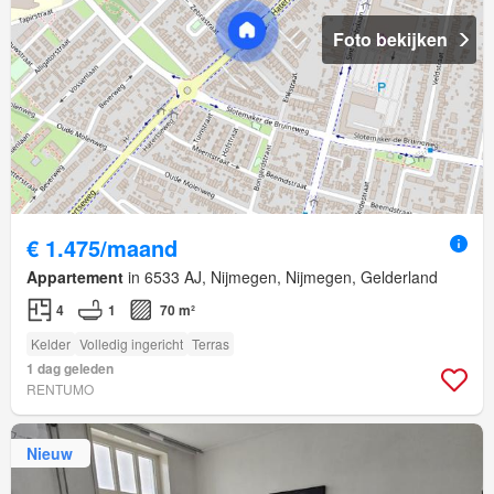
Foto bekijken
€ 1.475/maand
Appartement
in 6533 AJ, Nijmegen, Nijmegen, Gelderland
4
1
70 m²
Kelder
Volledig ingericht
Terras
1 dag geleden
RENTUMO
Nieuw