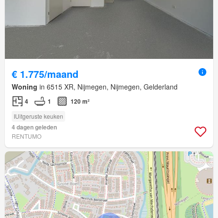
€ 1.775/maand
Woning
in 6515 XR, Nijmegen, Nijmegen, Gelderland
4
1
120 m²
IUitgeruste keuken
4 dagen geleden
RENTUMO