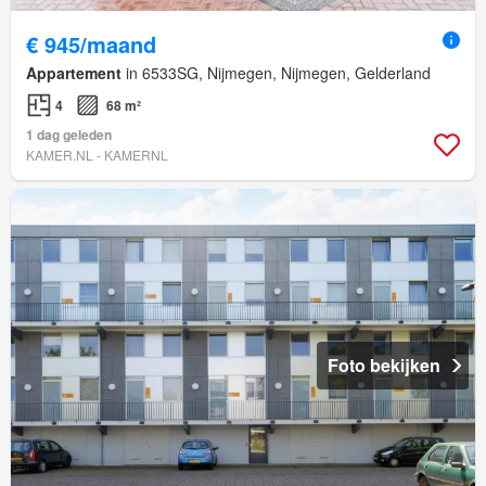
€ 945/maand
Appartement
in 6533SG, Nijmegen, Nijmegen, Gelderland
4
68 m²
1 dag geleden
KAMER.NL - KAMERNL
Foto bekijken