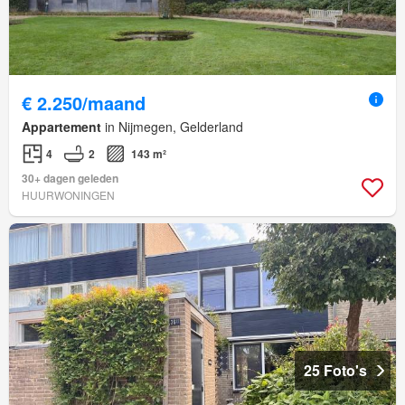
€ 2.250/maand
Appartement
in Nijmegen, Gelderland
4
2
143 m²
30+ dagen geleden
HUURWONINGEN
25 Foto's