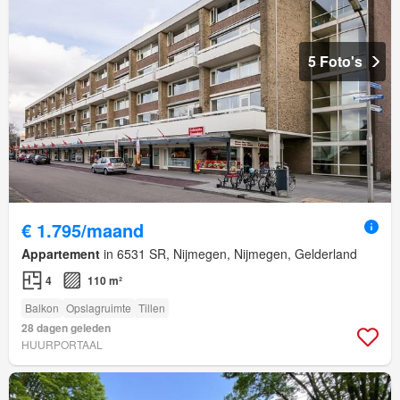
5 Foto's
€ 1.795/maand
Appartement
in 6531 SR, Nijmegen, Nijmegen, Gelderland
4
110 m²
Balkon
Opslagruimte
Tillen
28 dagen geleden
HUURPORTAAL