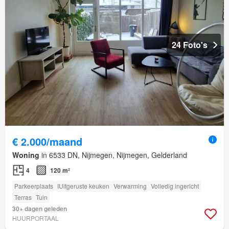
24 Foto's
€ 2.000/maand
Woning
in 6533 DN, Nijmegen, Nijmegen, Gelderland
4
120 m²
Parkeerplaats
IUitgeruste keuken
Verwarming
Volledig ingericht
Terras
Tuin
30+ dagen geleden
HUURPORTAAL