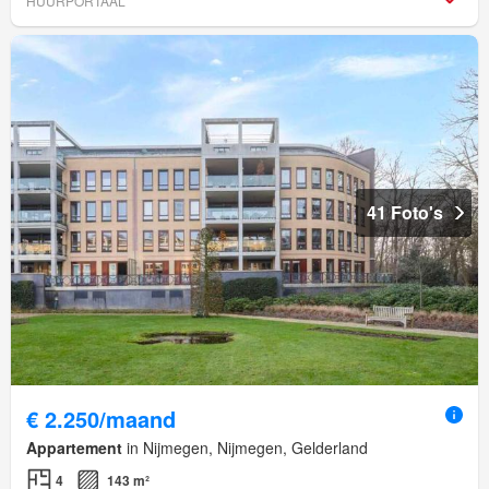
HUURPORTAAL
41 Foto's
€ 2.250/maand
Appartement
in Nijmegen, Nijmegen, Gelderland
4
143 m²