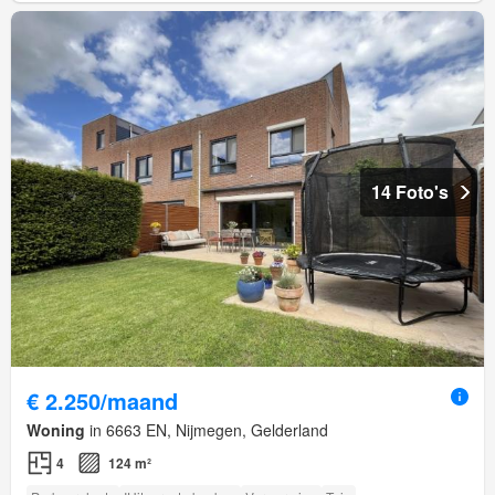
14 Foto's
€ 2.250/maand
Woning
in 6663 EN, Nijmegen, Gelderland
4
124 m²