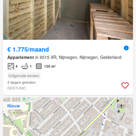
€ 1.775/maand
Appartement
in 6515 XR, Nijmegen, Nijmegen, Gelderland
4
1
120 m²
IUitgeruste keuken
4 dagen geleden
RENTUMO
Nieuw