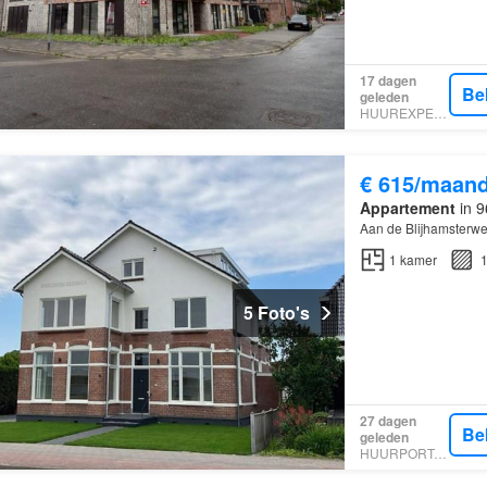
17 dagen
Be
geleden
HUUREXPERT
€ 615/maan
Appartement
in 9
Aan de Blijhamsterw
1
kamer
1
5 Foto's
27 dagen
Be
geleden
HUURPORTAAL