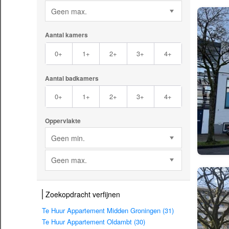
Geen max.
Aantal kamers
0+
1+
2+
3+
4+
Aantal badkamers
0+
1+
2+
3+
4+
Oppervlakte
Geen min.
Geen max.
Zoekopdracht verfijnen
Te Huur Appartement Midden Groningen (31)
Te Huur Appartement Oldambt (30)