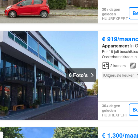
30+ dagen
Be
geleden
HUUREXPERT
€ 919/maan
Appartement
in G
Per 16 juli beschikb
Oosterhamrikkade in
levendige Kenmerken
2
kamers
6 Foto's
IUitgeruste keuken
30+ dagen
Be
geleden
HUUREXPERT
€ 1.300/maa