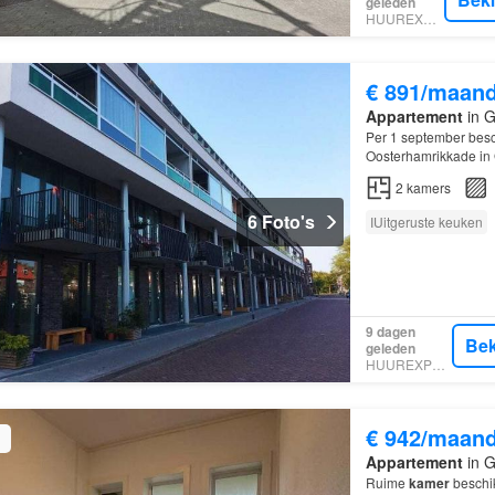
geleden
HUUREXPERT
€ 891/maan
Appartement
in G
Per 1 september besc
Oosterhamrikkade in
levendige Kenmerken
2
kamers
6 Foto's
IUitgeruste keuken
9 dagen
Bek
geleden
HUUREXPERT
€ 942/maan
Appartement
in G
Ruime
kamer
beschik