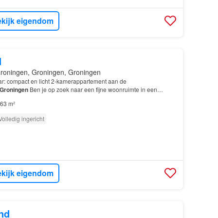
kijk eigendom
d
roningen, Groningen, Groningen
aar: compact en licht 2-kamerappartement aan de
Groningen
Ben je op zoek naar een fijne woonruimte in een
: Woonoppervlakte: 63 m² 2
kamers
(1 slaapkamer) Centrale li…
63 m²
Volledig ingericht
kijk eigendom
nd