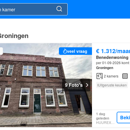
Groningen
€ 1.312/maa
veel vraag
Benedenwoning
per 01-09-2026 komt 
Groningen
2
kamers
9 Foto's
IUitgeruste keuken
1 dag
Bek
geleden
HUUREXPERT