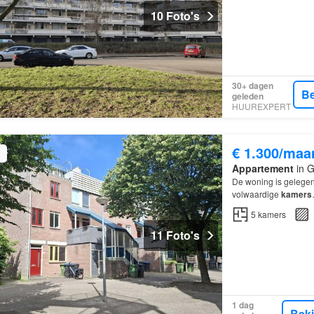
10 Foto's
30+ dagen
Be
geleden
HUUREXPERT
€ 1.300/maa
Appartement
in G
De woning is gelege
volwaardige
kamers
5
kamers
11 Foto's
1 dag
Bek