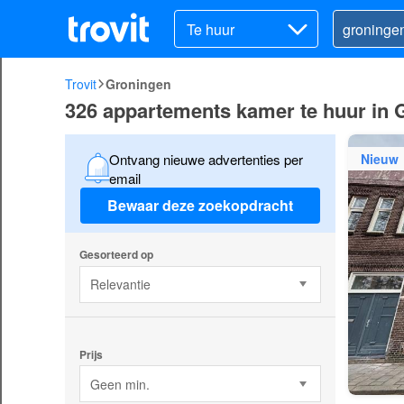
Te huur
Trovit
Groningen
326 appartements kamer te huur in 
Nieuw
Ontvang nieuwe advertenties per
email
Bewaar deze zoekopdracht
Gesorteerd op
Relevantie
Prijs
Geen min.