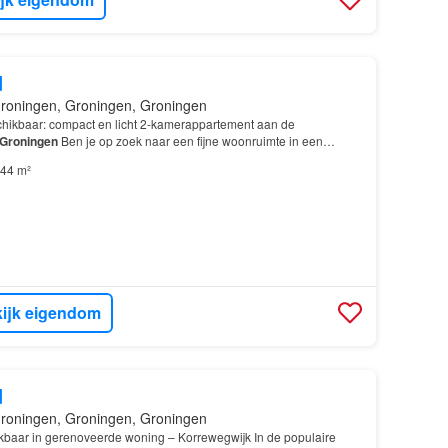
d
roningen, Groningen, Groningen
hikbaar: compact en licht 2-kamerappartement aan de
Groningen
Ben je op zoek naar een fijne woonruimte in een
: Woonoppervlakte: 44 m² 2
kamers
(1 slaapkamer) Service…
44 m²
ijk eigendom
d
roningen, Groningen, Groningen
baar in gerenoveerde woning – Korrewegwijk In de populaire