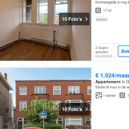
Korrewegwijk is nog 
De
kamer
bestaat ui
17 m²
10 Foto's
Balkon
2 dagen
Bek
geleden
HUUREXPERT
€ 1.024/maa
Appartement
in G
Studio te huur in de 
1
kamer
1
10 Foto's