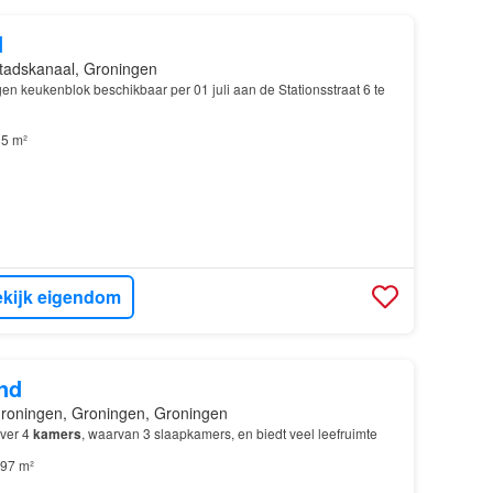
d
tadskanaal, Groningen
en keukenblok beschikbaar per 01 juli aan de Stationsstraat 6 te
5 m²
kijk eigendom
nd
roningen, Groningen, Groningen
over 4
kamers
, waarvan 3 slaapkamers, en biedt veel leefruimte
97 m²