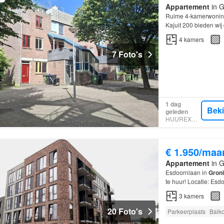
Appartement
in G
Ruime 4-kamerwoning
Kajuit 200 bieden wij
Huurgegevens: Kale h
4
kamers
7 Foto's
1 dag
Bek
geleden
HUUREXPERT
€ 1.950/maa
Appartement
in G
Esdoornlaan in
Gron
te huur! Locatie: Esd
huurperiode: 12 maan
3
kamers
20 Foto's
Parkeerplaats
Balk