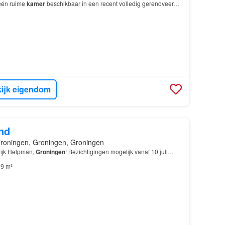
één ruime
kamer
beschikbaar in een recent volledig gerenoveerde
t een woonkamer met een eigen keukenblok en…
ijk eigendom
nd
roningen, Groningen, Groningen
wijk Helpman,
Groningen
! Bezichtigingen mogelijk vanaf 10 juli…
9 m²