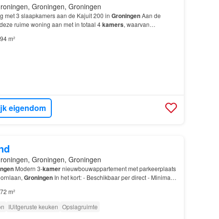
roningen, Groningen, Groningen
 met 3 slaapkamers aan de Kajuit 200 in
Groningen
Aan de
 deze ruime woning aan met in totaal 4
kamers
, waarvan
uurprijs: € 1.300,- per maand Servicekosten: € 12,- p…
94 m²
ijk eigendom
nd
roningen, Groningen, Groningen
ingen
Modern 3-
kamer
nieuwbouwappartement met parkeerplaats
oornlaan,
Groningen
In het kort: - Beschikbaar per direct - Minimale
den - Geschikt voor 1 persoon of ste…
72 m²
on
IUitgeruste keuken
Opslagruimte