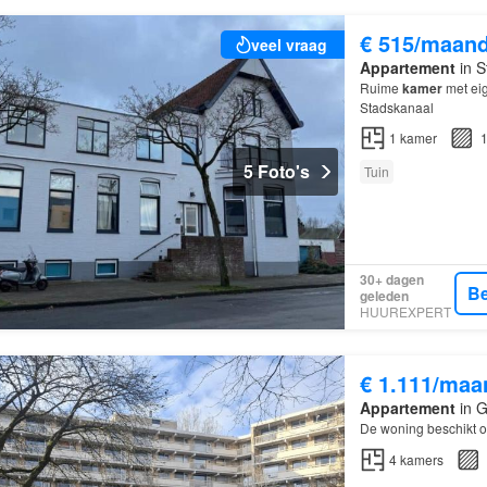
€ 515/maan
veel vraag
Appartement
in S
Ruime
kamer
met eig
Stadskanaal
1
kamer
1
5 Foto's
Tuin
30+ dagen
Be
geleden
HUUREXPERT
€ 1.111/maa
Appartement
in G
De woning beschikt 
4
kamers