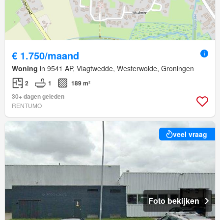
€ 1.750/maand
Woning
in 9541 AP, Vlagtwedde, Westerwolde, Groningen
2
1
189 m²
30+ dagen geleden
RENTUMO
veel vraag
Foto bekijken