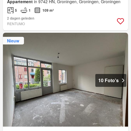
Appartement
in 9742 HN, Groningen, Groningen, Groningen
5
1
109 m²
2 dagen geleden
RENTUMO
Nieuw
10 Foto's