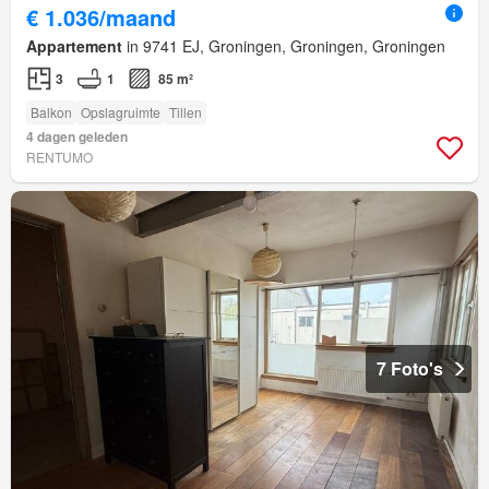
€ 1.036/maand
Appartement
in 9741 EJ, Groningen, Groningen, Groningen
3
1
85 m²
Balkon
Opslagruimte
Tillen
4 dagen geleden
RENTUMO
7 Foto's