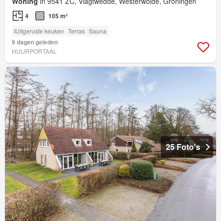
Woning
in 9541 ZC, Vlagtwedde, Westerwolde, Groningen
4
105 m²
IUitgeruste keuken
Terras
Sauna
9 dagen geleden
HUURPORTAAL
25 Foto's