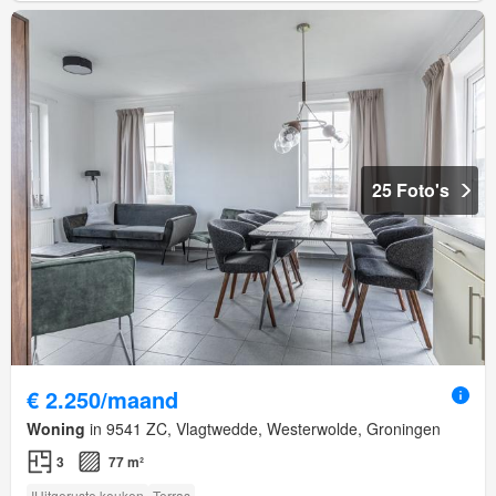
25 Foto's
€ 2.250/maand
Woning
in 9541 ZC, Vlagtwedde, Westerwolde, Groningen
3
77 m²
IUitgeruste keuken
Terras