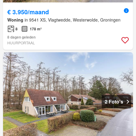
€ 3.950/maand
Woning
in 9541 XS, Vlagtwedde, Westerwolde, Groningen
8
178 m²
8 dagen geleden
HUURPORTAAL
2 Foto's