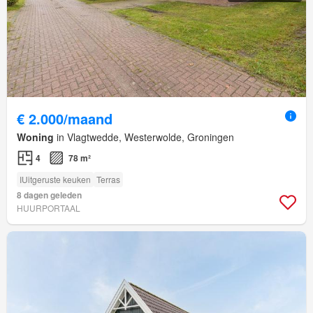
€ 2.000/maand
Woning
in Vlagtwedde, Westerwolde, Groningen
4
78 m²
IUitgeruste keuken
Terras
8 dagen geleden
HUURPORTAAL