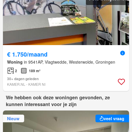
€ 1.750/maand
Woning
in 9541AP, Vlagtwedde, Westerwolde, Groningen
2
189 m²
30+ dagen geleden
KAMER.NL - KAMER NI
We hebben ook deze woningen gevonden, ze
kunnen interessant voor je zijn
Nieuw
veel vraag