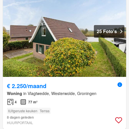
25 Foto's
€ 2.250/maand
Woning
in Vlagtwedde, Westerwolde, Groningen
4
77 m²
IUitgeruste keuken
Terras
8 dagen geleden
HUURPORTAAL