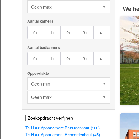
Geen max.
We he
Aantal kamers
0+
1+
2+
3+
4+
Aantal badkamers
0+
1+
2+
3+
4+
Oppervlakte
Geen min.
Geen max.
Zoekopdracht verfijnen
Te Huur Appartement Bezuidenhout (100)
Te Huur Appartement Benoordenhout (45)