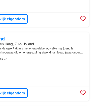
kijk eigendom
nd
en Haag, Zuid-Holland
sch Haagse Pakhuis met energielabel A, welke ingrijpend is
 hoogwaardig en energiezuinig afwerkingsniveau (waaronder
 de wijk Buurtschap 2005, direct gelegen aan de…
89 m²
kijk eigendom