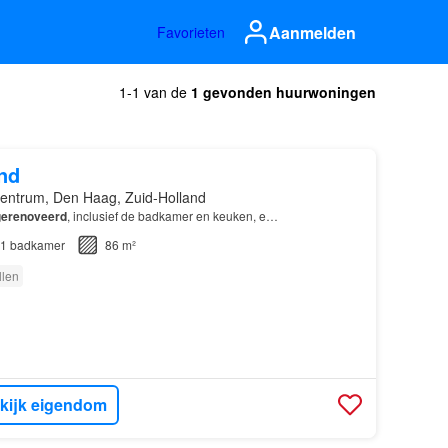
Aanmelden
Favorieten
1-1 van de
1 gevonden huurwoningen
nd
entrum, Den Haag, Zuid-Holland
gerenoveerd
, inclusief de badkamer en keuken, e…
1
badkamer
86 m²
llen
kijk eigendom