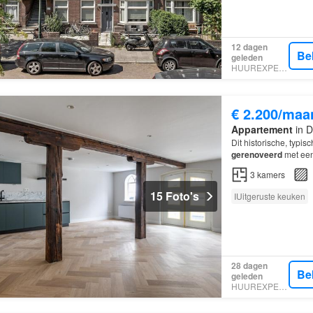
12 dagen
Be
geleden
HUUREXPERT
€ 2.200/maa
Appartement
in D
Dit historische, typi
gerenoveerd
met een
geweldige locatie in
3
kamers
15 Foto's
IUitgeruste keuken
28 dagen
Be
geleden
HUUREXPERT