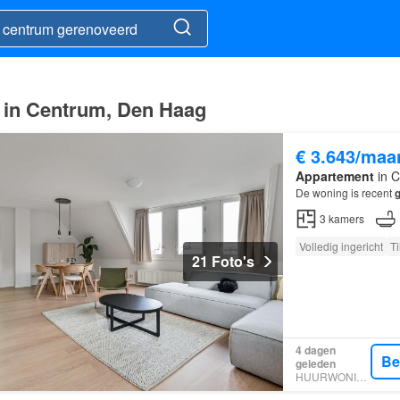
 in Centrum, Den Haag
€ 3.643/maa
Appartement
in C
De woning is recent
3
kamers
Volledig ingericht
Ti
21 Foto's
4 dagen
Be
geleden
HUURWONINGEN