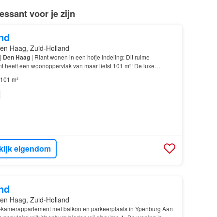
ssant voor je zijn
nd
en Haag, Zuid-Holland
|
Den Haag
| Riant wonen in een hofje Indeling: Dit ruime
 heeft een woonoppervlak van maar liefst 101 m²! De luxe
gerenoveerd
en voorzien van een inloopdouche en bred…
101 m²
kijk eigendom
nd
en Haag, Zuid-Holland
kamerappartement met balkon en parkeerplaats in Ypenburg Aan