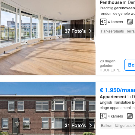
Penthouse
in Den
Prachtig
gerenoveer
rondom de gehele won
populaire “Fred” (Fr
4
kamers
37 Foto's
Parkeerplaats
Terra
23 dagen
Be
geleden
HUUREXPERT
€ 1.950/maa
Appartement
in D
English Translation
etage appartement in
4
kamers
31 Foto's
Balkon
IUitgeruste