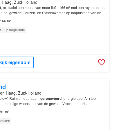
 Haag, Zuid-Holland
d
, exclusief penthouse van maar liefst 166 m² met een royaal terras
ing! gewilde Geuzen- en Statenkwartier, op loopafstand van de
ederik Hendriklaan), met openbaar ve…
166 m²
s
Opslagruimte
kijk eigendom
nd
en Haag, Zuid-Holland
 Below* Ruim en duurzaam
gerenoveerd
(energielabel A+) top-
 een rustige woonstraat van de gewilde Vruchtenbuurt…
91 m²
 keuken