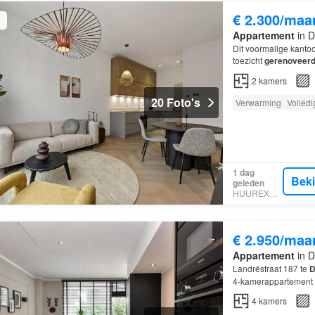
€ 2.300/maa
Appartement
in D
Dit voormalige kantoo
toezicht
gerenoveer
van de meest gewild
2
kamers
20 Foto's
Verwarming
Volledi
1 dag
Bek
geleden
HUUREXPERT
€ 2.950/maa
Appartement
in D
Landréstraat 187 te
D
4-kamerappartement
4
kamers