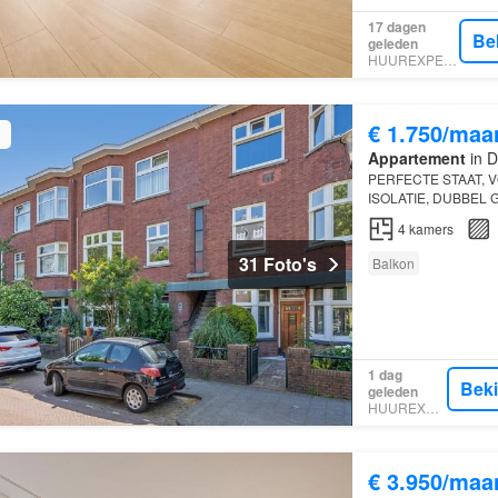
17 dagen
Be
geleden
HUUREXPERT
€ 1.750/maa
Appartement
in D
PERFECTE STAAT, 
ISOLATIE, DUBBEL 
VRUCHTENBUURT De 
4
kamers
31 Foto's
Balkon
1 dag
Bek
geleden
HUUREXPERT
€ 3.950/maa