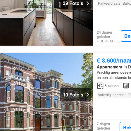
39 Foto's
Parkeerplaats
Balk
24 dagen
Be
geleden
HUUREXPERT
€ 3.600/maa
Appartement
in D
Prachtig
gerenoveer
en een uitstekende l
Gelegen tegenover h
5
kamers
10 Foto's
Volledig ingericht
Te
7 dagen
Bek
geleden