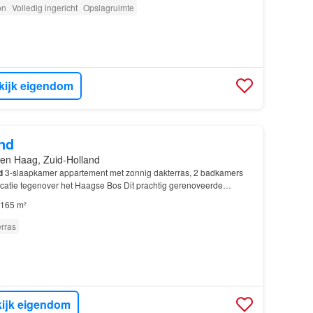
on
Volledig ingericht
Opslagruimte
kijk eigendom
nd
en Haag, Zuid-Holland
d
3-slaapkamer appartement met zonnig dakterras, 2 badkamers
ocatie tegenover het Haagse Bos Dit prachtig gerenoveerde
et Haagse Bos en op loopafstand van het Centraal…
165 m²
rras
ijk eigendom