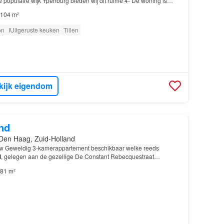
de populaire wijk Ypenburg bieden wij dit ruime 4- De woning is
erd
, wat betekent dat de badkamer, keuken…
104 m²
on
IUitgeruste keuken
Tillen
kijk eigendom
nd
Den Haag, Zuid-Holland
low Geweldig 3-kamerappartement beschikbaar welke reeds
d
, gelegen aan de gezellige De Constant Rebecquestraat…
81 m²