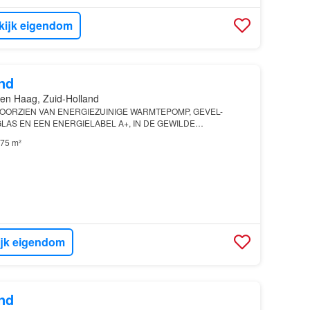
kijk eigendom
nd
en Haag, Zuid-Holland
VOORZIEN VAN ENERGIEZUINIGE WARMTEPOMP, GEVEL-
GLAS EN EEN ENERGIELABEL A+, IN DE GEWILDE
woning is zojuist
gerenoveerd
75 m²
ijk eigendom
nd