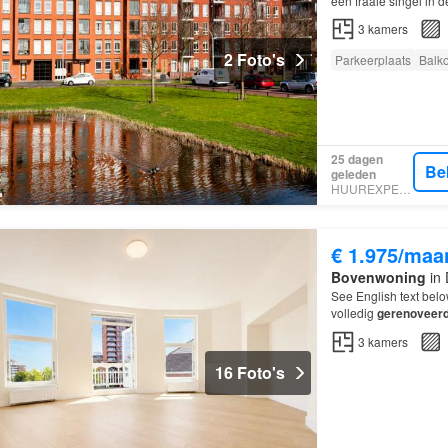
een fraaie singel in 
recent BKT-
gerenove
3
kamers
2 Foto's
Parkeerplaats
Balk
25 dagen
Be
geleden
HUUREXPERT
€ 1.975/maa
Bovenwoning
in 
See English text be
volledig
gerenoveer
3
kamers
16 Foto's