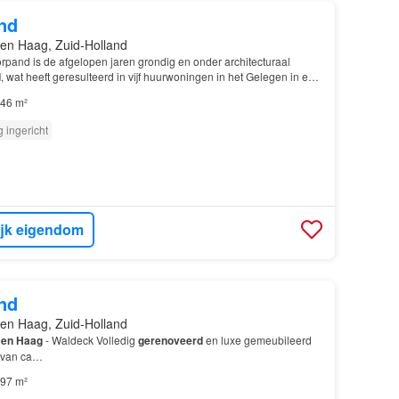
nd
en Haag, Zuid-Holland
rpand is de afgelopen jaren grondig en onder architecturaal
d
, wat heeft geresulteerd in vijf huurwoningen in het Gelegen in een
e buurten van
Den Haag
, met uitsteken…
46 m²
g ingericht
ijk eigendom
nd
en Haag, Zuid-Holland
en Haag
- Waldeck Volledig
gerenoveerd
en luxe gemeubileerd
 van ca…
97 m²