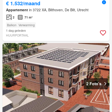
€ 1.532/maand
Appartement
in 3722 XA, Bilthoven, De Bilt, Utrecht
2
71 m²
Balkon
Verwarming
1 dag geleden
HUURPORTAAL
2 Foto's