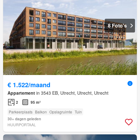
8 Foto's
€ 1.522/maand
Appartement
in 3543 EB, Utrecht, Utrecht, Utrecht
2
95 m²
Parkeerplaats
Balkon
Opslagruimte
Tuin
30+ dagen geleden
HUURPORTAAL