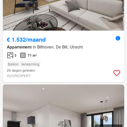
€ 1.532/maand
Appartement
in Bilthoven, De Bilt, Utrecht
3
71 m²
Balkon
Verwarming
29 dagen geleden
HUUREXPERT