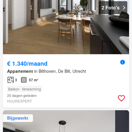
2 Foto's
€ 1.340/maand
Appartement
in Bilthoven, De Bilt, Utrecht
3
57 m²
Balkon
Verwarming
25 dagen geleden
HUUREXPERT
Bijgewerkt