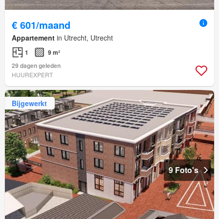
€ 601/maand
Appartement
in Utrecht, Utrecht
1
9 m²
29 dagen geleden
HUUREXPERT
Bijgewerkt
9 Foto's