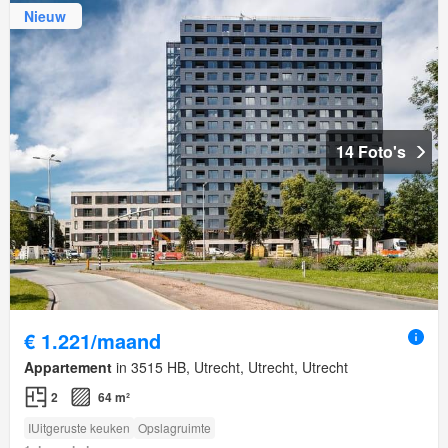
Nieuw
14 Foto's
€ 1.221/maand
Appartement
in 3515 HB, Utrecht, Utrecht, Utrecht
2
64 m²
IUitgeruste keuken
Opslagruimte