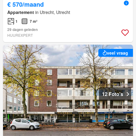
€ 570/maand
Appartement
in Utrecht, Utrecht
1
7 m²
29 dagen geleden
HUUREXPERT
veel vraag
12 Foto's