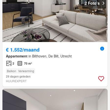
2 Foto's
€ 1.552/maand
Appartement
in Bilthoven, De Bilt, Utrecht
2
70 m²
Balkon
Verwarming
29 dagen geleden
HUUREXPERT