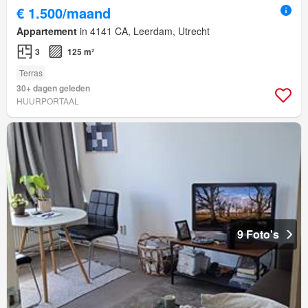
€ 1.500/maand
Appartement
in 4141 CA, Leerdam, Utrecht
3
125 m²
Terras
30+ dagen geleden
HUURPORTAAL
9 Foto's