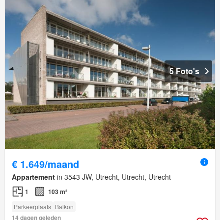
5 Foto's
€ 1.649/maand
Appartement
in 3543 JW, Utrecht, Utrecht, Utrecht
1
103 m²
Parkeerplaats
Balkon
14 dagen geleden