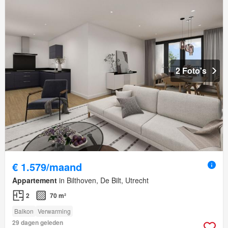
2 Foto's
€ 1.579/maand
Appartement
in Bilthoven, De Bilt, Utrecht
2
70 m²
Balkon
Verwarming
29 dagen geleden