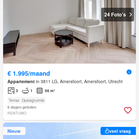
24 Foto's
€ 1.995/maand
Appartement
in 3811 LG, Amersfoort, Amersfoort, Utrecht
3
1
66 m²
Terras
Opslagruimte
6 dagen geleden
RENTUMO
Nieuw
veel vraag