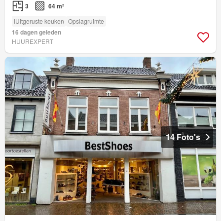
3
64 m²
IUitgeruste keuken
Opslagruimte
16 dagen geleden
HUUREXPERT
14 Foto's