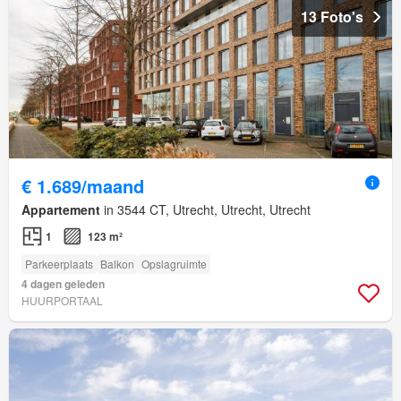
13 Foto's
€ 1.689/maand
Appartement
in 3544 CT, Utrecht, Utrecht, Utrecht
1
123 m²
Parkeerplaats
Balkon
Opslagruimte
4 dagen geleden
HUURPORTAAL