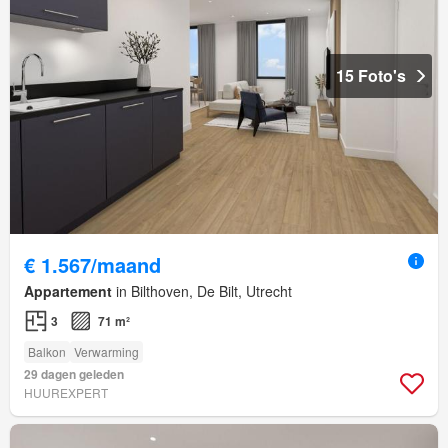
15 Foto's
€ 1.567/maand
Appartement
in Bilthoven, De Bilt, Utrecht
3
71 m²
Balkon
Verwarming
29 dagen geleden
HUUREXPERT