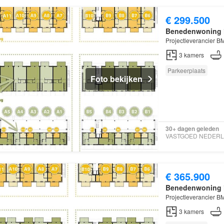
€ 299.500
Benedenwoning
Projectleverancier B
3
kamers
Parkeerplaats
Foto bekijken
30+ dagen geleden
€ 365.900
Benedenwoning
Projectleverancier B
3
kamers