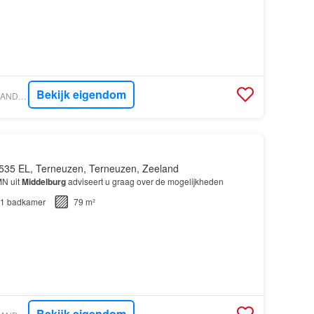
Bekijk eigendom
VASTGOED NEDERLAND - WOONCOACH
535 EL, Terneuzen, Terneuzen, Zeeland
MN uit
Middelburg
adviseert u graag over de mogelijkheden
1
badkamer
79 m²
Bekijk eigendom