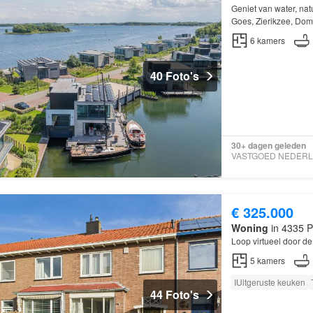
Geniet van water, na
Goes, Zierikzee, Do
6
kamers
40 Foto's
30+ dagen geleden
€ 325.000
Woning
in 4335 P
Loop virtueel door 
5
kamers
IUitgeruste keuken
44 Foto's