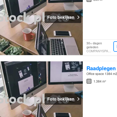
Foto bekijken
30+ dagen
geleden
COMPANYSPACE.COM
Raadplegen
Office space 1384 m2 
1.384 m²
Foto bekijken