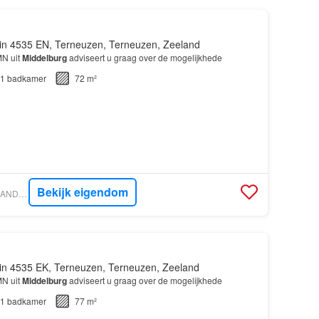
in 4535 EN, Terneuzen, Terneuzen, Zeeland
MN uit
Middelburg
adviseert u graag over de mogelijkhede
1
badkamer
72 m²
Bekijk eigendom
VASTGOED NEDERLAND - WOONCOACH
in 4535 EK, Terneuzen, Terneuzen, Zeeland
MN uit
Middelburg
adviseert u graag over de mogelijkhede
1
badkamer
77 m²