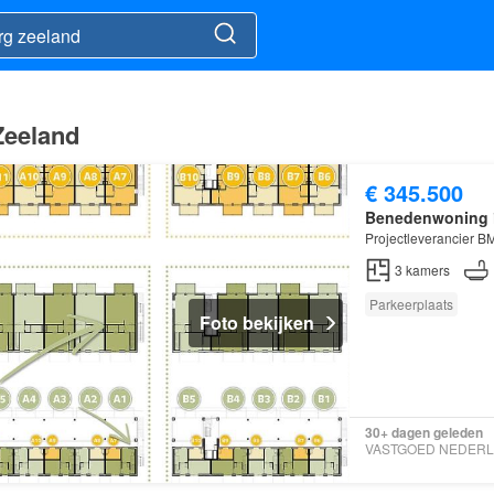
Zeeland
€ 345.500
Benedenwoning
Projectleverancier B
3
kamers
Parkeerplaats
Foto bekijken
30+ dagen geleden