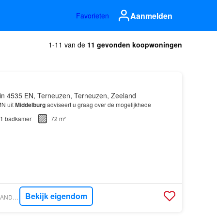
Aanmelden
Favorieten
1-11 van de
11 gevonden koopwoningen
in 4535 EN, Terneuzen, Terneuzen, Zeeland
MN uit
Middelburg
adviseert u graag over de mogelijkhede
1
badkamer
72 m²
Bekijk eigendom
VASTGOED NEDERLAND - WOONCOACH