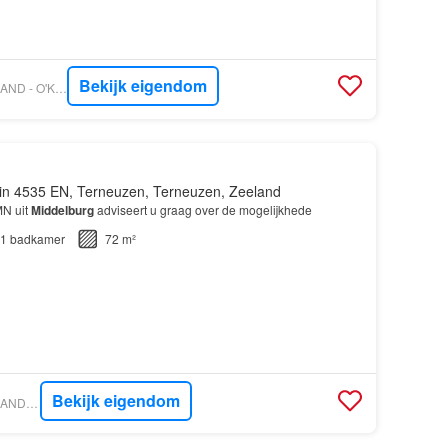
Bekijk eigendom
VASTGOED NEDERLAND - O'KEY MAKELAARS EN ADVISEURS
in 4535 EN, Terneuzen, Terneuzen, Zeeland
MN uit
Middelburg
adviseert u graag over de mogelijkhede
1
badkamer
72 m²
Bekijk eigendom
VASTGOED NEDERLAND - WOONCOACH