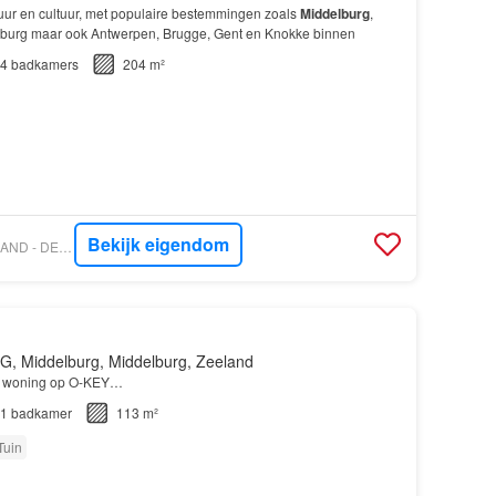
tuur en cultuur, met populaire bestemmingen zoals
Middelburg
,
mburg maar ook Antwerpen, Brugge, Gent en Knokke binnen
4
badkamers
204 m²
Bekijk eigendom
VASTGOED NEDERLAND - DELTA MAKELAARDIJ B.V.
G, Middelburg, Middelburg, Zeeland
de woning op O-KEY…
1
badkamer
113 m²
Tuin