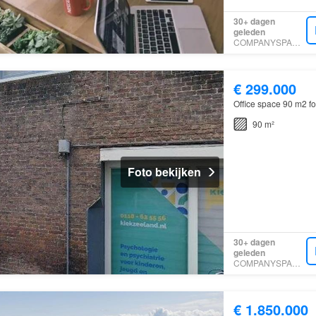
30+ dagen
geleden
COMPANYSPACE.COM
€ 299.000
Office space 90 m2 fo
90 m²
Foto bekijken
30+ dagen
geleden
COMPANYSPACE.COM
€ 1.850.000