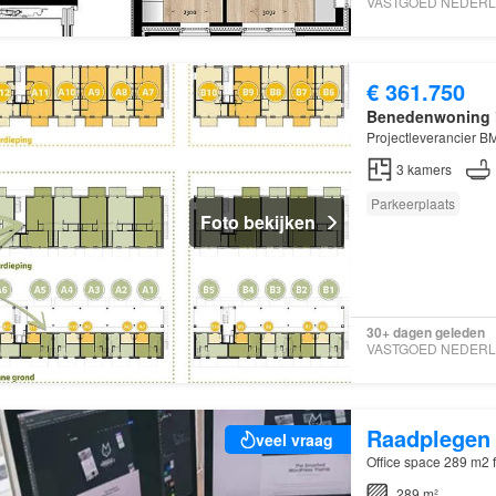
€ 361.750
Benedenwoning
Projectleverancier B
3
kamers
Parkeerplaats
Foto bekijken
30+ dagen geleden
Raadplegen
veel vraag
Office space 289 m2 f
289 m²