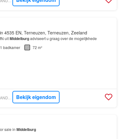
VASTGOED NEDERLAND - WOONCOACH
in 4535 EN, Terneuzen, Terneuzen, Zeeland
MN uit
Middelburg
adviseert u graag over de mogelijkhede
1
badkamer
72 m²
Bekijk eigendom
VASTGOED NEDERLAND - WOONCOACH
or sale in
Middelburg