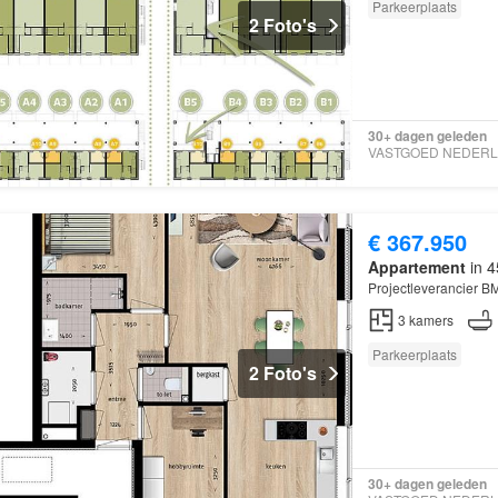
Parkeerplaats
2 Foto's
30+ dagen geleden
€ 367.950
Appartement
in 4
Projectleverancier B
3
kamers
Parkeerplaats
2 Foto's
30+ dagen geleden