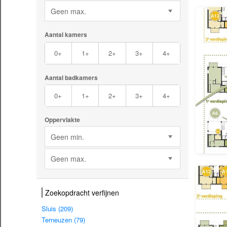
Geen max.
Aantal kamers
0+
1+
2+
3+
4+
Aantal badkamers
0+
1+
2+
3+
4+
Oppervlakte
Geen min.
Geen max.
Zoekopdracht verfijnen
Sluis (209)
Terneuzen (79)