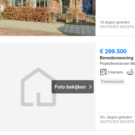
18 dagen geleden
€ 299.500
Benedenwoning
Projectleverancier B
3
kamers
Parkeerplaats
Foto bekijken
30+ dagen geleden