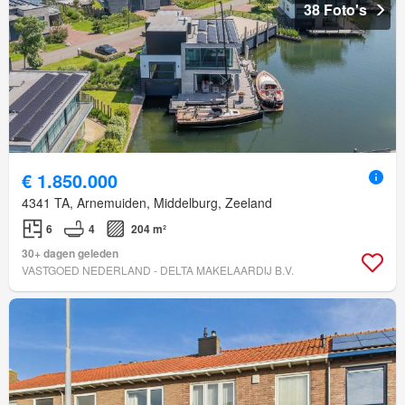
38 Foto's
€ 1.850.000
4341 TA, Arnemuiden, Middelburg, Zeeland
6
4
204 m²
30+ dagen geleden
VASTGOED NEDERLAND - DELTA MAKELAARDIJ B.V.