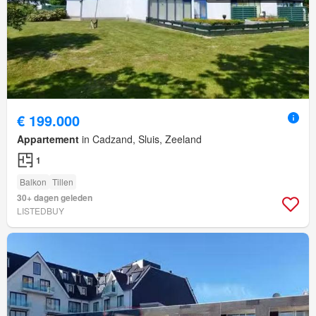
€ 199.000
Appartement
in Cadzand, Sluis, Zeeland
1
Balkon
Tillen
30+ dagen geleden
LISTEDBUY