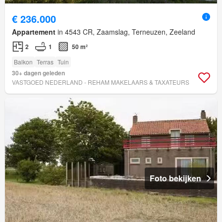
€ 236.000
Appartement
in 4543 CR, Zaamslag, Terneuzen, Zeeland
2
1
50 m²
Balkon
Terras
Tuin
30+ dagen geleden
VASTGOED NEDERLAND - REHAM MAKELAARS & TAXATEURS
Foto bekijken