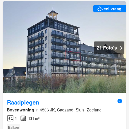
veel vraag
21 Foto's
Raadplegen
Bovenwoning
in 4506 JK, Cadzand, Sluis, Zeeland
4
131 m²
Balkon