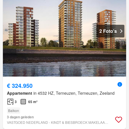
2 Foto's
€ 324.950
Appartement
in 4532 HZ, Terneuzen, Terneuzen, Zeeland
3
65 m²
Balkon
3 dagen geleden
VASTGOED NEDERLAND - KINDT & BIESBROECK MAKELAARDIJ