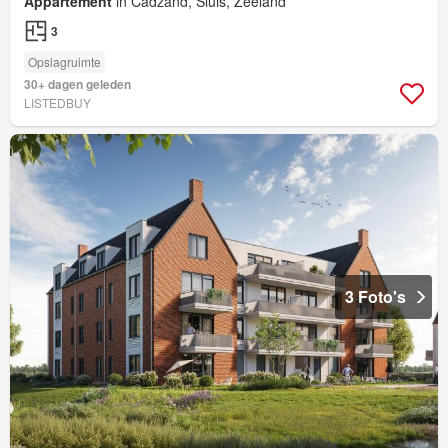
Appartement
in Cadzand, Sluis, Zeeland
3
Opslagruimte
30+ dagen geleden
LISTEDBUY
3 Foto's