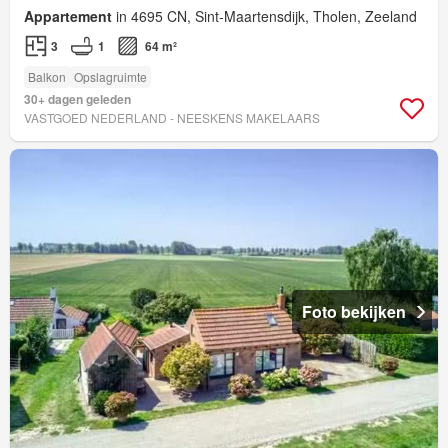
Appartement
in 4695 CN, Sint-Maartensdijk, Tholen, Zeeland
3
1
64 m²
Balkon
Opslagruimte
30+ dagen geleden
VASTGOED NEDERLAND - NEESKENS MAKELAARS
Foto bekijken