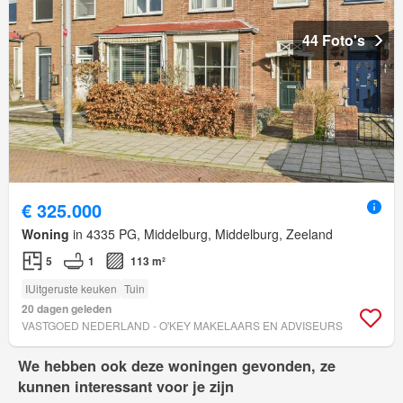
44 Foto's
€ 325.000
Woning
in 4335 PG, Middelburg, Middelburg, Zeeland
5
1
113 m²
IUitgeruste keuken
Tuin
20 dagen geleden
VASTGOED NEDERLAND - O'KEY MAKELAARS EN ADVISEURS
We hebben ook deze woningen gevonden, ze
kunnen interessant voor je zijn