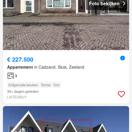
Foto bekijken
€ 227.500
Appartement
in Cadzand, Sluis, Zeeland
3
IUitgeruste keuken
Terras
Tuin
30+ dagen geleden
LISTEDBUY