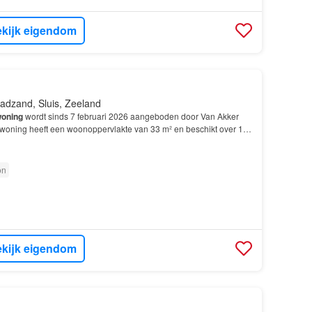
kijk eigendom
adzand, Sluis, Zeeland
oning
wordt sinds 7 februari 2026 aangeboden door Van Akker
oning heeft een woonoppervlakte van 33 m² en beschikt over 1
gebouwd In 1986 en ligt in de buurt Cadzand-B…
on
kijk eigendom