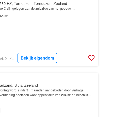
532 HZ, Terneuzen, Terneuzen, Zeeland
e C zijn gelegen aan de zuidzijde van het gebouw…
65 m²
Bekijk eigendom
VASTGOED NEDERLAND - KINDT & BIESBROECK MAKELAARDIJ
adzand, Sluis, Zeeland
oning
wordt sinds 3+ maanden aangeboden door Verhage
erdieping heeft een woonoppervlakte van 204 m² en beschikt
van 2 slaapkamers; De
woning
is gebouwd In 2020 en ligt…