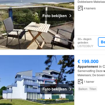
Dobbelaere Makelaars
over 4 kamers, waar
4
kamers
Foto bekijken
30+ dagen
Be
geleden
LISTEDBUY
€ 199.000
Appartement
in C
Samenvatting Deze
w
Makelaars; De bovenw
kamer, waarvan 1 sl
1
kamer
Foto bekijken
Balkon
Tillen