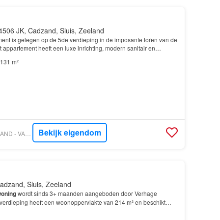
4506 JK, Cadzand, Sluis, Zeeland
ment is gelegen op de 5de verdieping in de imposante toren van de
t appartement heeft een luxe inrichting, modern sanitair en
an Miele…
131 m²
Bekijk eigendom
VASTGOED NEDERLAND - VAN AKKER MAKELAARS
adzand, Sluis, Zeeland
oning
wordt sinds 3+ maanden aangeboden door Verhage
erdieping heeft een woonoppervlakte van 214 m² en beschikt
van 3 slaapkamers; De
woning
is gebouwd In 2022 en ligt…