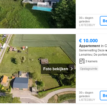
30+ dagen
Be
geleden
LISTEDBUY
€ 10.000
Appartement
in C
Samenvatting Deze
w
Lemahieu; De portiek
kamers, waarvan 2 s
3
kamers
Foto bekijken
Opslagruimte
30+ dagen
Be
geleden
LISTEDBUY