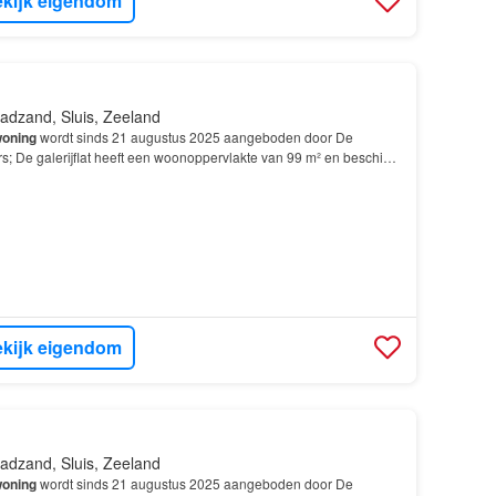
kijk eigendom
adzand, Sluis, Zeeland
oning
wordt sinds 21 augustus 2025 aangeboden door De
; De galerijflat heeft een woonoppervlakte van 99 m² en beschikt
van 3 slaapkamers; De
woning
is gebouwd In 2024…
kijk eigendom
adzand, Sluis, Zeeland
oning
wordt sinds 21 augustus 2025 aangeboden door De