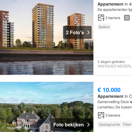
Appartement
in 4
De appartementen typ
3
kamers
Balkon
2 Foto's
3 dagen geleden
€ 10.000
Appartement
in C
Samenvatting Deze
w
Lemahieu; De tussenv
over 3 kamers, waar
3
kamers
Foto bekijken
Opslagruimte
Tillen