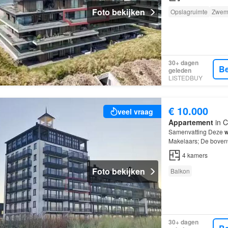
Foto bekijken
Opslagruimte
Zwem
30+ dagen
Be
geleden
LISTEDBUY
€ 10.000
veel vraag
Appartement
in C
Samenvatting Deze
w
Makelaars; De bovenw
kamers, waarvan 3 s
4
kamers
Foto bekijken
Balkon
30+ dagen