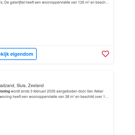
; De galerijflat heeft een woonoppervlakte van 126 m² en beschikt
van 3 slaapkamers; De
woning
is gebouwd In 2017…
kijk eigendom
adzand, Sluis, Zeeland
oning
wordt sinds 3 februari 2026 aangeboden door Van Akker
oning heeft een woonoppervlakte van 38 m² en beschikt over 1
aapkamer; De
woning
is gebouwd In 1977 en ligt…