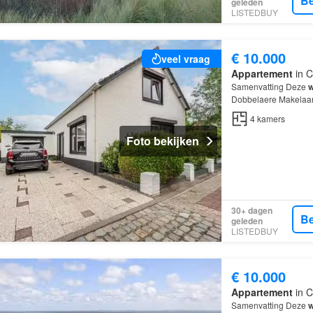
Be
geleden
LISTEDBUY
€ 10.000
veel vraag
Appartement
in C
Samenvatting Deze
w
Dobbelaere Makelaars
over 4 kamers, waar
4
kamers
Foto bekijken
30+ dagen
Be
geleden
LISTEDBUY
€ 10.000
Appartement
in C
Samenvatting Deze
w