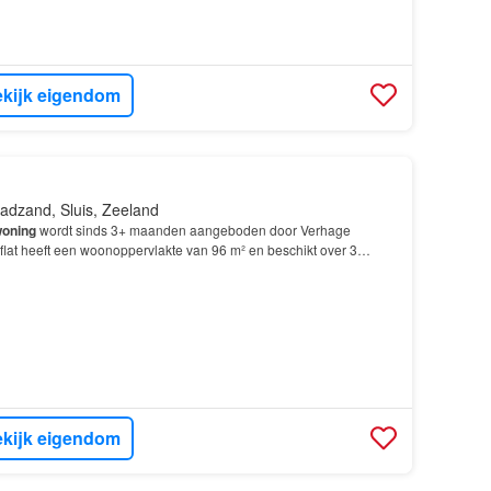
kijk eigendom
adzand, Sluis, Zeeland
oning
wordt sinds 3+ maanden aangeboden door Verhage
flat heeft een woonoppervlakte van 96 m² en beschikt over 3
laapkamers; De
woning
wordt In 2026 opgeleverd en ligt…
kijk eigendom