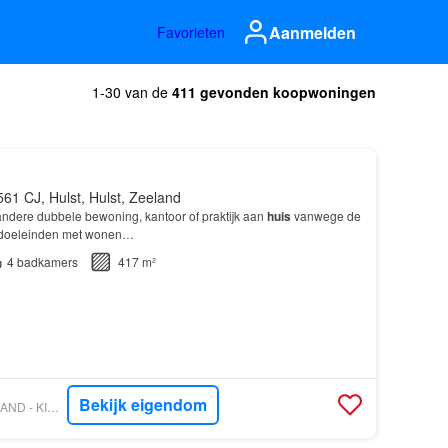
Aanmelden
Favorieten
1-30 van de
411 gevonden koopwoningen
561 CJ, Hulst, Hulst, Zeeland
andere dubbele bewoning, kantoor of praktijk aan
huis
vanwege de
doeleinden met wonen…
4
badkamers
417 m²
Bekijk eigendom
VASTGOED NEDERLAND - KINDT & BIESBROECK MAKELAARDIJ