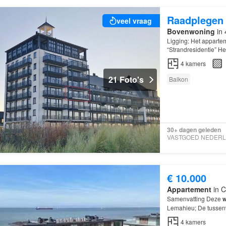
Raadplegen
veel vraag
Bovenwoning
in 
Ligging: Het apparte
“Strandresidentie” He
keukenapparatuur v
4
kamers
21 Foto's
Balkon
30+ dagen geleden
€ 10.000
Appartement
in C
Samenvatting Deze
w
Lemahieu; De tussenv
over 4 kamers, waar
4
kamers