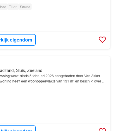
bad
Tillen
Sauna
kijk eigendom
adzand, Sluis, Zeeland
oning
wordt sinds 5 februari 2026 aangeboden door Van Akker
oning heeft een woonoppervlakte van 131 m² en beschikt over 4
laapkamers; De
woning
is gebouwd In 2018 en l…