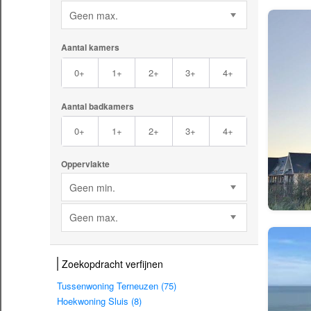
Geen max.
Aantal kamers
0+
1+
2+
3+
4+
Aantal badkamers
0+
1+
2+
3+
4+
Oppervlakte
Geen min.
Geen max.
Zoekopdracht verfijnen
Tussenwoning Terneuzen (75)
Hoekwoning Sluis (8)