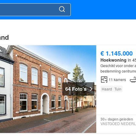
and
€ 1.145.000
Hoekwoning
in 4
Geschikt voor onder 
bestemming centrum
11
kamers
64 Foto's
Haard
Tuin
30+ dagen geleden