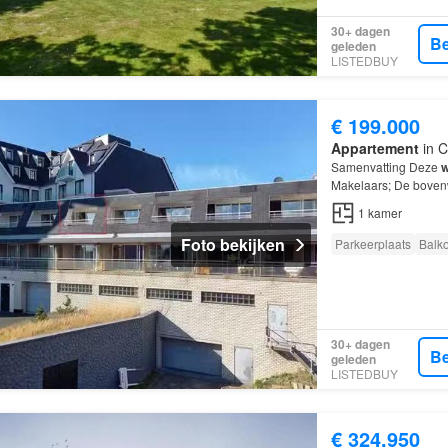
30+ dagen
Be
geleden
LISTEDBUY
€ 199.000
Appartement
in C
Samenvatting Deze
w
Makelaars; De bovenw
kamer; De
woning
is 
1
kamer
Foto bekijken
Parkeerplaats
Balk
30+ dagen
Be
geleden
LISTEDBUY
€ 324.950